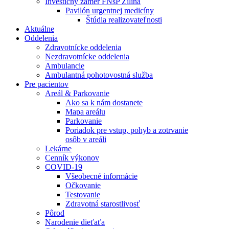
Investičný zámer FNsP Žilina
Pavilón urgentnej medicíny
Štúdia realizovateľnosti
Aktuálne
Oddelenia
Zdravotnícke oddelenia
Nezdravotnícke oddelenia
Ambulancie
Ambulantná pohotovostná služba
Pre pacientov
Areál & Parkovanie
Ako sa k nám dostanete
Mapa areálu
Parkovanie
Poriadok pre vstup, pohyb a zotrvanie
osôb v areáli
Lekárne
Cenník výkonov
COVID-19
Všeobecné informácie
Očkovanie
Testovanie
Zdravotná starostlivosť
Pôrod
Narodenie dieťaťa