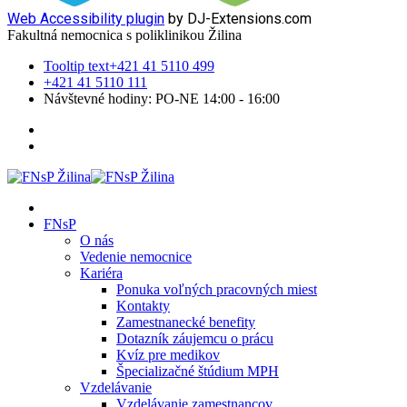
Web Accessibility plugin
by DJ-Extensions.com
Fakultná nemocnica s poliklinikou Žilina
Tooltip text
+421 41 5110 499
+421 41 5110 111
Návštevné hodiny: PO-NE 14:00 - 16:00
FNsP
O nás
Vedenie nemocnice
Kariéra
Ponuka voľných pracovných miest
Kontakty
Zamestnanecké benefity
Dotazník záujemcu o prácu
Kvíz pre medikov
Špecializačné štúdium MPH
Vzdelávanie
Vzdelávanie zamestnancov