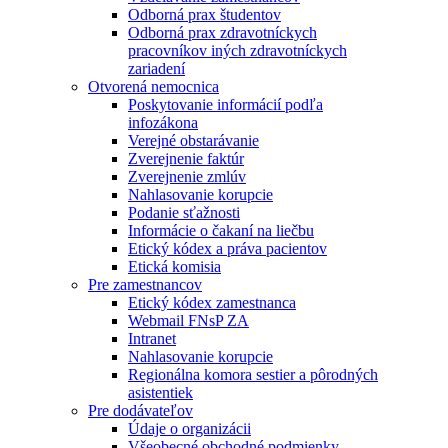
Odborná prax študentov
Odborná prax zdravotníckych
pracovníkov iných zdravotníckych
zariadení
Otvorená nemocnica
Poskytovanie informácií podľa
infozákona
Verejné obstarávanie
Zverejnenie faktúr
Zverejnenie zmlúv
Nahlasovanie korupcie
Podanie sťažnosti
Informácie o čakaní na liečbu
Etický kódex a práva pacientov
Etická komisia
Pre zamestnancov
Etický kódex zamestnanca
Webmail FNsP ZA
Intranet
Nahlasovanie korupcie
Regionálna komora sestier a pôrodných
asistentiek
Pre dodávateľov
Údaje o organizácii
Všeobecné obchodné podmienky