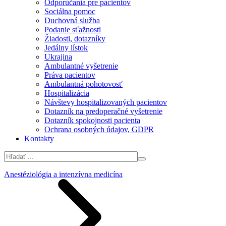
Odporúčania pre pacientov
Sociálna pomoc
Duchovná služba
Podanie sťažnosti
Žiadosti, dotazníky
Jedálny lístok
Ukrajina
Ambulantné vyšetrenie
Práva pacientov
Ambulantná pohotovosť
Hospitalizácia
Návštevy hospitalizovaných pacientov
Dotazník na predoperačné vyšetrenie
Dotazník spokojnosti pacienta
Ochrana osobných údajov, GDPR
Kontakty
Anestéziológia a intenzívna medicína