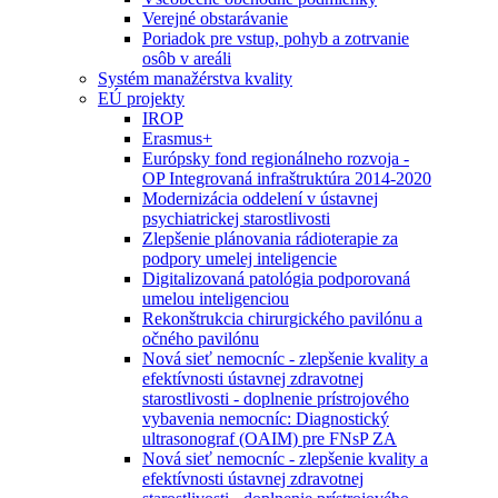
Verejné obstarávanie
Poriadok pre vstup, pohyb a zotrvanie
osôb v areáli
Systém manažérstva kvality
EÚ projekty
IROP
Erasmus+
Európsky fond regionálneho rozvoja -
OP Integrovaná infraštruktúra 2014-2020
Modernizácia oddelení v ústavnej
psychiatrickej starostlivosti
Zlepšenie plánovania rádioterapie za
podpory umelej inteligencie
Digitalizovaná patológia podporovaná
umelou inteligenciou
Rekonštrukcia chirurgického pavilónu a
očného pavilónu
Nová sieť nemocníc - zlepšenie kvality a
efektívnosti ústavnej zdravotnej
starostlivosti - doplnenie prístrojového
vybavenia nemocníc: Diagnostický
ultrasonograf (OAIM) pre FNsP ZA
Nová sieť nemocníc - zlepšenie kvality a
efektívnosti ústavnej zdravotnej