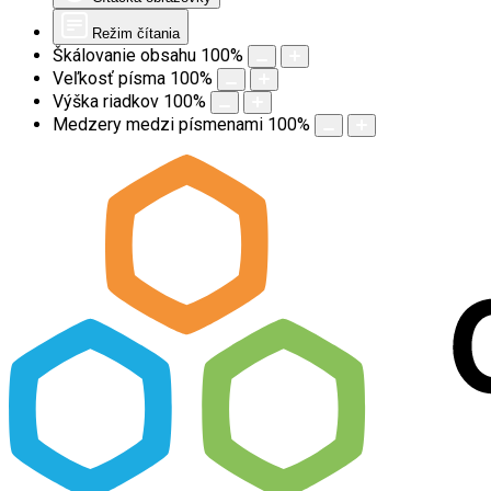
Režim čítania
Škálovanie obsahu
100
%
Veľkosť písma
100
%
Výška riadkov
100
%
Medzery medzi písmenami
100
%