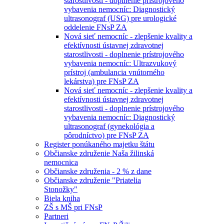
starostlivosti - doplnenie prístrojového
vybavenia nemocníc: Diagnostický
ultrasonograf (USG) pre urologické
oddelenie FNsP ZA
Nová sieť nemocníc - zlepšenie kvality a
efektívnosti ústavnej zdravotnej
starostlivosti - doplnenie prístrojového
vybavenia nemocníc: Ultrazvukový
prístroj (ambulancia vnútorného
lekárstva) pre FNsP ZA
Nová sieť nemocníc - zlepšenie kvality a
efektívnosti ústavnej zdravotnej
starostlivosti - doplnenie prístrojového
vybavenia nemocníc: Diagnostický
ultrasonograf (gynekológia a
pôrodníctvo) pre FNsP ZA
Register ponúkaného majetku štátu
Občianske združenie Naša žilinská
nemocnica
Občianske združenia - 2 % z dane
Občianske združenie "Priatelia
Stonožky"
Biela kniha
ZŠ s MŠ pri FNsP
Partneri