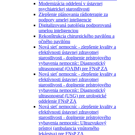
Modernizácia oddelení v ústavnej
psychiatrickej starostlivosti
Zlepšenie plánovania rádioterapie za
podpory umelej inteligencie
Digitalizovaná patológia podporovaná
umelou inteligenciou
Rekonštrukcia chirurgického pavilónu a
očného pavilónu
Nová sieť nemocníc - zlepšenie kvality a
efektívnosti ústavnej zdravotnej
starostlivosti - doplnenie prístrojového
vybavenia nemocníc: Diagnostický
ultrasonograf (OAIM) pre FNsP ZA
Nová sieť nemocníc - zlepšenie kvality a
efektívnosti ústavnej zdravotnej
starostlivosti - doplnenie prístrojového
vybavenia nemocníc: Diagnostický
ultrasonograf (USG) pre urologické
oddelenie FNsP ZA
Nová sieť nemocníc - zlepšenie kvality a
efektívnosti ústavnej zdravotnej
starostlivosti - doplnenie prístrojového
vybavenia nemocníc: Ultrazvukový
prístroj (ambulancia vnútorného
lekárstva) pre FNsP ZA