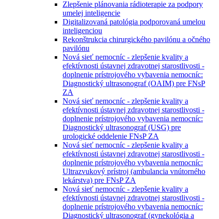
Zlepšenie plánovania rádioterapie za podpory
umelej inteligencie
Digitalizovaná patológia podporovaná umelou
inteligenciou
Rekonštrukcia chirurgického pavilónu a očného
pavilónu
Nová sieť nemocníc - zlepšenie kvality a
efektívnosti ústavnej zdravotnej starostlivosti -
doplnenie prístrojového vybavenia nemocníc:
Diagnostický ultrasonograf (OAIM) pre FNsP
ZA
Nová sieť nemocníc - zlepšenie kvality a
efektívnosti ústavnej zdravotnej starostlivosti -
doplnenie prístrojového vybavenia nemocníc:
Diagnostický ultrasonograf (USG) pre
urologické oddelenie FNsP ZA
Nová sieť nemocníc - zlepšenie kvality a
efektívnosti ústavnej zdravotnej starostlivosti -
doplnenie prístrojového vybavenia nemocníc:
Ultrazvukový prístroj (ambulancia vnútorného
lekárstva) pre FNsP ZA
Nová sieť nemocníc - zlepšenie kvality a
efektívnosti ústavnej zdravotnej starostlivosti -
doplnenie prístrojového vybavenia nemocníc:
Diagnostický ultrasonograf (gynekológia a