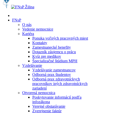
FNsP
O nás
Vedenie nemocnice
Kariéra
Ponuka voľných pracovných miest
Kontakty
Zamestnanecké benefity
Dotazník záujemcu o prácu
Kvíz pre medikov
Špecializačné štúdium MPH
Vzdelávanie
Vzdelávanie zamestnancov
Odborná prax študentov
Odborná prax zdravotníckych
pracovníkov iných zdravotníckych
zariadení
Otvorená nemocnica
Poskytovanie informácií podľa
infozákona
Verejné obstarávanie
Zverejnenie faktúr