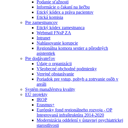
Podanie sťažnosti
Informácie o čakaní na liečbu
Etický kódex a práva pacientov
Etická komisia
Pre zamestnancov
Etický kódex zamestnanca
Webmail FNsP ZA
Intranet
Nahlasovanie korupcie
Regionálna komora sestier a pôrodných
asistentiek
Pre dodávateľov
Údaje o organizácii
Všeobecné obchodné podmienky
Verejné obstarávanie
Poriadok pre vstup, pohyb a zotrvanie osôb v
areáli
Systém manažérstva kvality
EÚ projekty
IROP
Erasmus+
Európsky fond regionálneho rozvoja - OP
Integrovaná infraštruktúra 2014-2020
Modernizácia oddelení v ústavnej psychiatrickej
starostlivosti