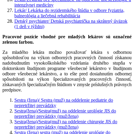
intenzívnej medicíny
Lekár/ Lekárka do rezidentského štúdia v odbore fyziatria,
balneológia a liečebná rehabilitácia
Detský psychiater/ Detská psychiatrička na skrátený úväzok
(1 deň v týždni)
Pracovné pozície vhodné pre mladých lekárov sú označené
zelenou farbou.
Za mladého lekára možno považovať lekára s odbornou
spôsobilosťou na výkon odborných pracovných činností získanou
nadobudnutím vysokoškolského vzdelania druhého stupňa v
doktorskom študijnom programe všeobecné lekárstvo v študijnom
odbore všeobecné lekárstvo, a to ešte pred dosiahnutím odbornej
spôsobilosti na výkon špecializovaných pracovných činností,
získavaných špecializačným štúdiom v zmysle príslušných právnych
predpisov.
Sestra (žena)/ Sestra (muž) na oddelenie pediatrie do
nepretržitej prevádzky
Sestra(žena)/Sestra(muž) na oddelenie urológie JIS do
nepretržitej prevádzky (muž/žena)
Sestra(žena)/Sestra(muž) na oddelenie chirurgie JIS do
nepretržitej prevádzky (muž/žena)
Sestra (žena) sestra (muž) na oddelenie urológie do