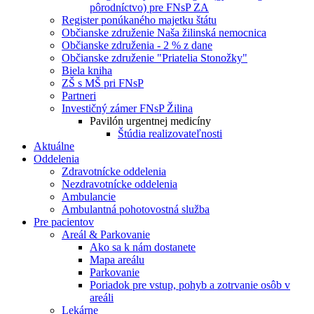
pôrodníctvo) pre FNsP ZA
Register ponúkaného majetku štátu
Občianske združenie Naša žilinská nemocnica
Občianske združenia - 2 % z dane
Občianske združenie "Priatelia Stonožky"
Biela kniha
ZŠ s MŠ pri FNsP
Partneri
Investičný zámer FNsP Žilina
Pavilón urgentnej medicíny
Štúdia realizovateľnosti
Aktuálne
Oddelenia
Zdravotnícke oddelenia
Nezdravotnícke oddelenia
Ambulancie
Ambulantná pohotovostná služba
Pre pacientov
Areál & Parkovanie
Ako sa k nám dostanete
Mapa areálu
Parkovanie
Poriadok pre vstup, pohyb a zotrvanie osôb v
areáli
Lekárne