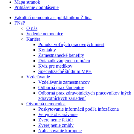
Mapa stránok
Prihlásenie / odhlásenie
Fakultná nemocnica s poliklinikou Žilina
FNsP
O nás
Vedenie nemocnice
Kariéra
Ponuka voľných pracovných miest
Kontakty
Zamestnanecké benefity
Dotazník záujemcu o prácu
Kvíz pre medikov
Špecializačné štúdium MPH
Vzdelávanie
Vzdelávanie zamestnancov
Odborná prax študentov
Odborná prax zdravotníckych pracovníkov iných
zdravotníckych zariadení
Otvorená nemocnica
Poskytovanie informácií podľa infozákona
Verejné obstarávanie
Zverejnenie faktúr
Zverejnenie zmlúv
Nahlasovanie korupcie