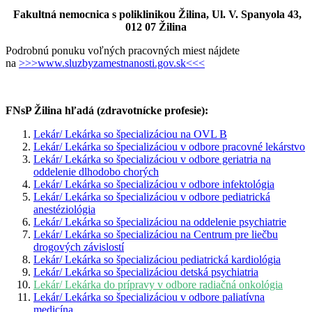
Fakultná nemocnica s poliklinikou Žilina, Ul. V. Spanyola 43,
012 07 Žilina
Podrobnú ponuku voľných pracovných miest nájdete
na
>>>www.sluzbyzamestnanosti.gov.sk<<<
FNsP Žilina hľadá (zdravotnícke profesie):
Lekár/ Lekárka so špecializáciou na OVL B
Lekár/ Lekárka so špecializáciou v odbore pracovné lekárstvo
Lekár/ Lekárka so špecializáciou v odbore geriatria na
oddelenie dlhodobo chorých
Lekár/ Lekárka so špecializáciou v odbore infektológia
Lekár/ Lekárka so špecializáciou v odbore pediatrická
anestéziológia
Lekár/ Lekárka so špecializáciou na oddelenie psychiatrie
Lekár/ Lekárka so špecializáciou na Centrum pre liečbu
drogových závislostí
Lekár/ Lekárka so špecializáciou pediatrická kardiológia
Lekár/ Lekárka so špecializáciou detská psychiatria
Lekár/ Lekárka do prípravy v odbore radiačná onkológia
Lekár/ Lekárka so špecializáciou v odbore paliatívna
medicína