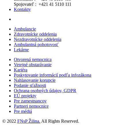
Spojovateľ : +421 41 5110 111
Kontakty
Ambulancie
Zdravotnícke oddelenia
Nezdravotnícke oddelenia
Ambulantná pohotovosť
Lekárne
Otvorená nemocnica
Verejné obstarávanie
Kariéra
Poskytovanie informácií podľa infozákona
Nahlasovanie korupcie
Podanie sťažnosti
Ochrana osobných údajov, GDPR
EÚ projekty
Pre zamestnancov
Partneri nemocnice
Pre médiá
© 2022
FNsP Žilina.
All Rights Reserved.