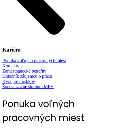
Kariéra
Ponuka voľných pracovných miest
Kontakty
Zamestnanecké benefity
Dotazník záujemcu o prácu
Kvíz pre medikov
Špecializačné štúdium MPH
Ponuka voľných
pracovných miest