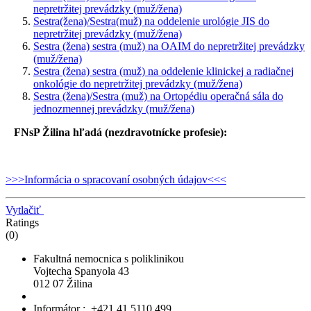
nepretržitej prevádzky (muž/žena)
Sestra(žena)/Sestra(muž) na oddelenie urológie JIS do
nepretržitej prevádzky (muž/žena)
Sestra (žena) sestra (muž) na OAIM do nepretržitej prevádzky
(muž/žena)
Sestra (žena) sestra (muž) na oddelenie klinickej a radiačnej
onkológie do nepretržitej prevádzky (muž/žena)
Sestra (žena)/Sestra (muž) na Ortopédiu operačná sála do
jednozmennej prevádzky (muž/žena)
FNsP Žilina hľadá (nezdravotnícke profesie):
>>>Informácia o spracovaní osobných údajov<<<
Vytlačiť
Ratings
(0)
Fakultná nemocnica s poliklinikou
Vojtecha Spanyola 43
012 07 Žilina
Informátor : +421 41 5110 499