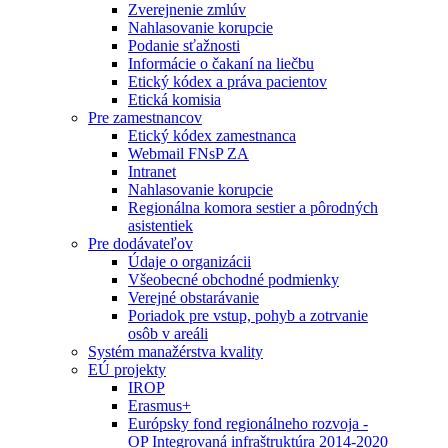
Zverejnenie zmlúv
Nahlasovanie korupcie
Podanie sťažnosti
Informácie o čakaní na liečbu
Etický kódex a práva pacientov
Etická komisia
Pre zamestnancov
Etický kódex zamestnanca
Webmail FNsP ZA
Intranet
Nahlasovanie korupcie
Regionálna komora sestier a pôrodných
asistentiek
Pre dodávateľov
Údaje o organizácii
Všeobecné obchodné podmienky
Verejné obstarávanie
Poriadok pre vstup, pohyb a zotrvanie
osôb v areáli
Systém manažérstva kvality
EÚ projekty
IROP
Erasmus+
Európsky fond regionálneho rozvoja -
OP Integrovaná infraštruktúra 2014-2020