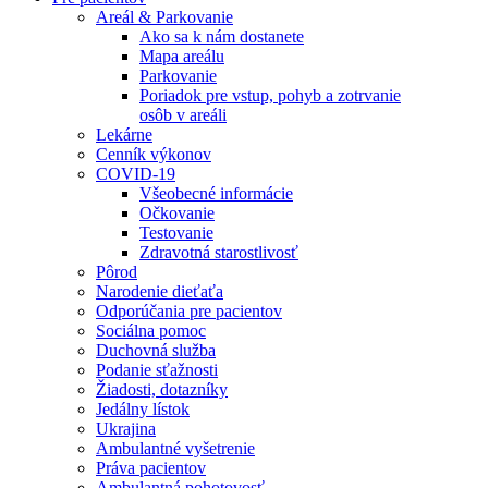
Areál & Parkovanie
Ako sa k nám dostanete
Mapa areálu
Parkovanie
Poriadok pre vstup, pohyb a zotrvanie
osôb v areáli
Lekárne
Cenník výkonov
COVID-19
Všeobecné informácie
Očkovanie
Testovanie
Zdravotná starostlivosť
Pôrod
Narodenie dieťaťa
Odporúčania pre pacientov
Sociálna pomoc
Duchovná služba
Podanie sťažnosti
Žiadosti, dotazníky
Jedálny lístok
Ukrajina
Ambulantné vyšetrenie
Práva pacientov
Ambulantná pohotovosť