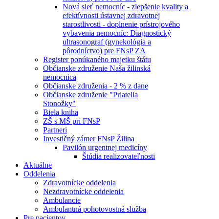
Nová sieť nemocníc - zlepšenie kvality a
efektívnosti ústavnej zdravotnej
starostlivosti - doplnenie prístrojového
vybavenia nemocníc: Diagnostický
ultrasonograf (gynekológia a
pôrodníctvo) pre FNsP ZA
Register ponúkaného majetku štátu
Občianske združenie Naša žilinská
nemocnica
Občianske združenia - 2 % z dane
Občianske združenie "Priatelia
Stonožky"
Biela kniha
ZŠ s MŠ pri FNsP
Partneri
Investičný zámer FNsP Žilina
Pavilón urgentnej medicíny
Štúdia realizovateľnosti
Aktuálne
Oddelenia
Zdravotnícke oddelenia
Nezdravotnícke oddelenia
Ambulancie
Ambulantná pohotovostná služba
Pre pacientov