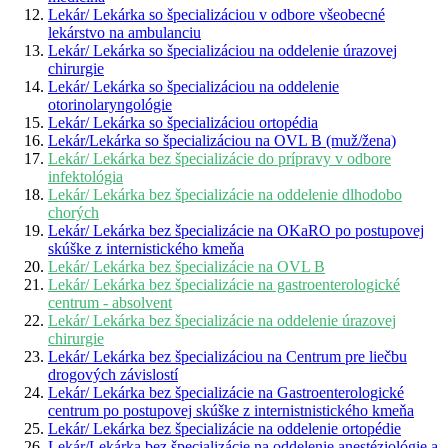
Lekár/ Lekárka so špecializáciou v odbore všeobecné
lekárstvo na ambulanciu
Lekár/ Lekárka so špecializáciou na oddelenie úrazovej
chirurgie
Lekár/ Lekárka so špecializáciou na oddelenie
otorinolaryngológie
Lekár/ Lekárka so špecializáciou ortopédia
Lekár/Lekárka so špecializáciou na OVL B (muž/žena)
Lekár/ Lekárka bez špecializácie do prípravy v odbore
infektológia
Lekár/ Lekárka bez špecializácie na oddelenie dlhodobo
chorých
Lekár/ Lekárka bez špecializácie na OKaRO po postupovej
skúške z internistického kmeňa
Lekár/ Lekárka bez špecializácie na OVL B
Lekár/ Lekárka bez špecializácie na gastroenterologické
centrum - absolvent
Lekár/ Lekárka bez špecializácie na oddelenie úrazovej
chirurgie
Lekár/ Lekárka bez špecializáciou na Centrum pre liečbu
drogových závislostí
Lekár/ Lekárka bez špecializácie na Gastroenterologické
centrum po postupovej skúške z internistnistického kmeňa
Lekár/ Lekárka bez špecializácie na oddelenie ortopédie
Lekár/Lekárka bez špecializácie na oddelenie anestéziológie a