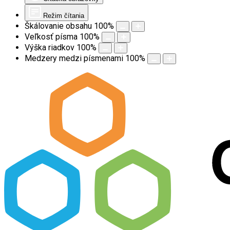
Režim čítania
Škálovanie obsahu
100
%
Veľkosť písma
100
%
Výška riadkov
100
%
Medzery medzi písmenami
100
%