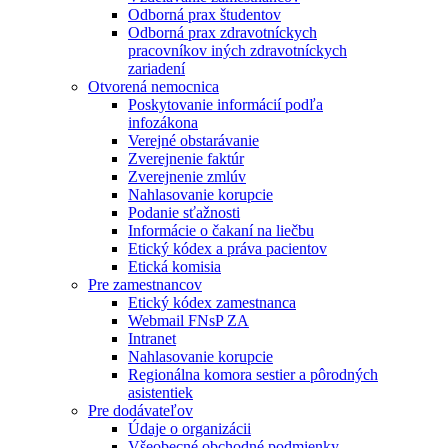
Odborná prax študentov
Odborná prax zdravotníckych
pracovníkov iných zdravotníckych
zariadení
Otvorená nemocnica
Poskytovanie informácií podľa
infozákona
Verejné obstarávanie
Zverejnenie faktúr
Zverejnenie zmlúv
Nahlasovanie korupcie
Podanie sťažnosti
Informácie o čakaní na liečbu
Etický kódex a práva pacientov
Etická komisia
Pre zamestnancov
Etický kódex zamestnanca
Webmail FNsP ZA
Intranet
Nahlasovanie korupcie
Regionálna komora sestier a pôrodných
asistentiek
Pre dodávateľov
Údaje o organizácii
Všeobecné obchodné podmienky