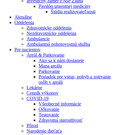
Investičný zámer FNsP Žilina
Pavilón urgentnej medicíny
Štúdia realizovateľnosti
Aktuálne
Oddelenia
Zdravotnícke oddelenia
Nezdravotnícke oddelenia
Ambulancie
Ambulantná pohotovostná služba
Pre pacientov
Areál & Parkovanie
Ako sa k nám dostanete
Mapa areálu
Parkovanie
Poriadok pre vstup, pohyb a zotrvanie
osôb v areáli
Lekárne
Cenník výkonov
COVID-19
Všeobecné informácie
Očkovanie
Testovanie
Zdravotná starostlivosť
Pôrod
Narodenie dieťaťa