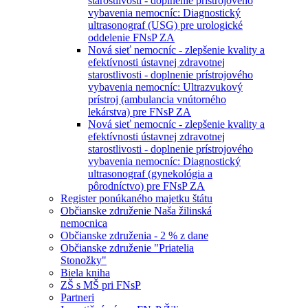
starostlivosti - doplnenie prístrojového
vybavenia nemocníc: Diagnostický
ultrasonograf (USG) pre urologické
oddelenie FNsP ZA
Nová sieť nemocníc - zlepšenie kvality a
efektívnosti ústavnej zdravotnej
starostlivosti - doplnenie prístrojového
vybavenia nemocníc: Ultrazvukový
prístroj (ambulancia vnútorného
lekárstva) pre FNsP ZA
Nová sieť nemocníc - zlepšenie kvality a
efektívnosti ústavnej zdravotnej
starostlivosti - doplnenie prístrojového
vybavenia nemocníc: Diagnostický
ultrasonograf (gynekológia a
pôrodníctvo) pre FNsP ZA
Register ponúkaného majetku štátu
Občianske združenie Naša žilinská
nemocnica
Občianske združenia - 2 % z dane
Občianske združenie "Priatelia
Stonožky"
Biela kniha
ZŠ s MŠ pri FNsP
Partneri