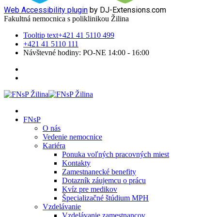
Web Accessibility plugin
by DJ-Extensions.com
Fakultná nemocnica s poliklinikou Žilina
Tooltip text
+421 41 5110 499
+421 41 5110 111
Návštevné hodiny: PO-NE 14:00 - 16:00
FNsP
O nás
Vedenie nemocnice
Kariéra
Ponuka voľných pracovných miest
Kontakty
Zamestnanecké benefity
Dotazník záujemcu o prácu
Kvíz pre medikov
Špecializačné štúdium MPH
Vzdelávanie
Vzdelávanie zamestnancov