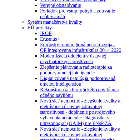
Verejné obstarávanie
Poriadok pre vstup, pohyb a zotrvanie
osôb v areáli
Systém manažérstva kvality
EÚ projekty
IROP
Erasmus+
Európsky fond regionálneho rozvoja -
OP Integrovaná infraštruktúra 2014-2020
Modernizácia oddelení v ústavnej
psychiatrickej starostlivosti
Zlepšenie plánovania rádioterapie za
podpory umelej inteligencie
Digitalizovaná patológia podporovaná
umelou inteligenciou
Rekonštrukcia chirurgického pavilónu a
očného pavilónu
Nová sieť nemocníc - zlepšenie kvality a
efektívnosti ústavnej zdravotnej
starostlivosti - doplnenie prístrojového
vybavenia nemocníc: Diagnostický
ultrasonograf (OAIM) pre FNsP ZA
Nová sieť nemocníc - zlepšenie kvality a
efektívnosti ústavnej zdravotnej