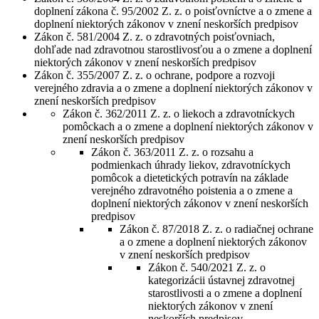
doplnení zákona č. 95/2002 Z. z. o poisťovníctve a o zmene a
doplnení niektorých zákonov v znení neskorších predpisov
Zákon č. 581/2004 Z. z. o zdravotných poisťovniach,
dohľade nad zdravotnou starostlivosťou a o zmene a doplnení
niektorých zákonov v znení neskorších predpisov
Zákon č. 355/2007 Z. z. o ochrane, podpore a rozvoji
verejného zdravia a o zmene a doplnení niektorých zákonov v
znení neskorších predpisov
Zákon č. 362/2011 Z. z. o liekoch a zdravotníckych
pomôckach a o zmene a doplnení niektorých zákonov v
znení neskorších predpisov
Zákon č. 363/2011 Z. z. o rozsahu a
podmienkach úhrady liekov, zdravotníckych
pomôcok a dietetických potravín na základe
verejného zdravotného poistenia a o zmene a
doplnení niektorých zákonov v znení neskorších
predpisov
Zákon č. 87/2018 Z. z. o radiačnej ochrane
a o zmene a doplnení niektorých zákonov
v znení neskorších predpisov
Zákon č. 540/2021 Z. z. o
kategorizácii ústavnej zdravotnej
starostlivosti a o zmene a doplnení
niektorých zákonov v znení
neskorších predpisov