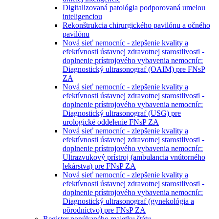
Digitalizovaná patológia podporovaná umelou
inteligenciou
Rekonštrukcia chirurgického pavilónu a očného
pavilónu
Nová sieť nemocníc - zlepšenie kvality a
efektívnosti ústavnej zdravotnej starostlivosti -
doplnenie prístrojového vybavenia nemocníc:
Diagnostický ultrasonograf (OAIM) pre FNsP
ZA
Nová sieť nemocníc - zlepšenie kvality a
efektívnosti ústavnej zdravotnej starostlivosti -
doplnenie prístrojového vybavenia nemocníc:
Diagnostický ultrasonograf (USG) pre
urologické oddelenie FNsP ZA
Nová sieť nemocníc - zlepšenie kvality a
efektívnosti ústavnej zdravotnej starostlivosti -
doplnenie prístrojového vybavenia nemocníc:
Ultrazvukový prístroj (ambulancia vnútorného
lekárstva) pre FNsP ZA
Nová sieť nemocníc - zlepšenie kvality a
efektívnosti ústavnej zdravotnej starostlivosti -
doplnenie prístrojového vybavenia nemocníc:
Diagnostický ultrasonograf (gynekológia a
pôrodníctvo) pre FNsP ZA
Register ponúkaného majetku štátu