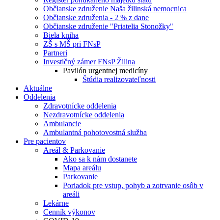
Občianske združenie Naša žilinská nemocnica
Občianske združenia - 2 % z dane
Občianske združenie "Priatelia Stonožky"
Biela kniha
ZŠ s MŠ pri FNsP
Partneri
Investičný zámer FNsP Žilina
Pavilón urgentnej medicíny
Štúdia realizovateľnosti
Aktuálne
Oddelenia
Zdravotnícke oddelenia
Nezdravotnícke oddelenia
Ambulancie
Ambulantná pohotovostná služba
Pre pacientov
Areál & Parkovanie
Ako sa k nám dostanete
Mapa areálu
Parkovanie
Poriadok pre vstup, pohyb a zotrvanie osôb v
areáli
Lekárne
Cenník výkonov