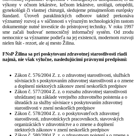
výkony v očnom lekárstve, krčnom lekárstve, urológii, ortopédii,
gynekológii či vlastnej chirurgii, sledujeme prinajmenšom európsky
štandard. Úroveň paraklinických odborov taktiež prekonáva
významný rozvoj a v súčinnosti s výrazným technologickým rastom
dokumentuje nutné investície do prístrojovej techniky. V roku 1997
sme začali budovať nemocničný informačný systém. Od zrodu
nemocnice sa významne podieľa na jej existencii, modernom rozvoji
nielen štát - rezort, ale aj mesto Žilina.
FNsP Žilina sa pri poskytovaní zdravotnej starostlivosti riadi
najmä, nie však výlučne, nasledujúcimi právnymi predpismi:
Zákon č. 576/2004 Z. z. o zdravotnej starostlivosti, službách
súvisiacich s poskytovaním zdravotnej starostlivosti a o zmene
a doplnení niektorých zákonov znení neskorších predpisov
Zákon č. 577/2004 Z. z. o rozsahu zdravotnej starostlivosti
uhrádzanej na základe verejného zdravotného poistenia a o
úhradách za služby súvisiace s poskytovaním zdravotnej
starostlivosti v znení neskorších predpisov
Zákon č. 578/2004 Z. z. o poskytovateľoch zdravotnej
starostlivosti, zdravotníckych pracovníkoch, stavovských
organizáciách v zdravotníctve a o zmene a doplnení
niektorých zákonov v znení neskorších predpisov
Zákon č. 580/2004 Z. z. o zdravotnom poistení a o zmene a