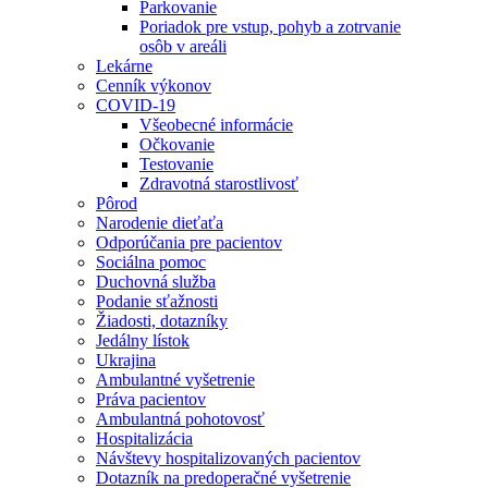
Parkovanie
Poriadok pre vstup, pohyb a zotrvanie
osôb v areáli
Lekárne
Cenník výkonov
COVID-19
Všeobecné informácie
Očkovanie
Testovanie
Zdravotná starostlivosť
Pôrod
Narodenie dieťaťa
Odporúčania pre pacientov
Sociálna pomoc
Duchovná služba
Podanie sťažnosti
Žiadosti, dotazníky
Jedálny lístok
Ukrajina
Ambulantné vyšetrenie
Práva pacientov
Ambulantná pohotovosť
Hospitalizácia
Návštevy hospitalizovaných pacientov
Dotazník na predoperačné vyšetrenie