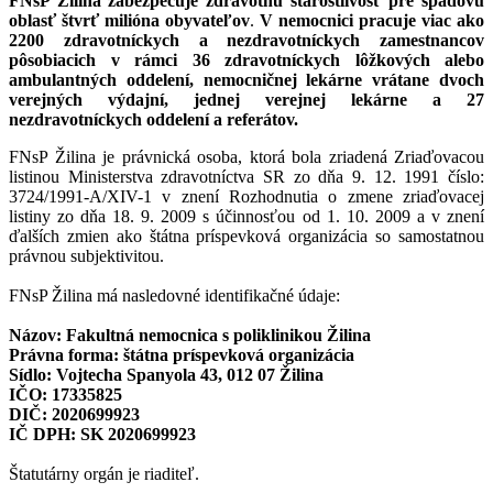
FNsP Žilina zabezpečuje zdravotnú starostlivosť pre spádovú
oblasť štvrť milióna obyvateľov
.
V nemocnici pracuje
viac ako
2200 zdravotníckych a nezdravotníckych zamestnancov
pôsobiacich v rámci 36 zdravotníckych lôžkových alebo
ambulantných oddelení, nemocničnej lekárne vrátane dvoch
verejných výdajní, jednej verejnej lekárne a 27
nezdravotníckych oddelení a referátov.
FNsP Žilina je právnická osoba, ktorá bola zriadená Zriaďovacou
listinou Ministerstva zdravotníctva SR zo dňa 9. 12. 1991 číslo:
3724/1991-A/XIV-1 v znení Rozhodnutia o zmene zriaďovacej
listiny zo dňa 18. 9. 2009 s účinnosťou od 1. 10. 2009 a v znení
ďalších zmien ako štátna príspevková organizácia so samostatnou
právnou subjektivitou.
FNsP Žilina má nasledovné identifikačné údaje:
Názov: Fakultná nemocnica s poliklinikou Žilina
Právna forma: štátna príspevková organizácia
Sídlo: Vojtecha Spanyola 43, 012 07 Žilina
IČO: 17335825
DIČ: 2020699923
IČ DPH: SK 2020699923
Štatutárny orgán je riaditeľ.