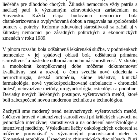
liečebňa pre dlhodobo chorých. Žilinská nemocnica vždy patrila a
naďlaej patrí k významným zdravotníckym zariadeniam na
Slovensku. Každá etapa budovania nemocnice bola
charakterizovaná a ovplyvňovaná dobou a reagovala na spoločenské
pomery a potreby. Reformy zdravotnej starostlivosti sa začali aj v
žilinskej nemocnici po zásadných politických a ekonomických
zmenách v roku 1989.
V plnom rozsahu bola odštátnená lekárenská služba, v podmienkach
nemocnice v jej spádovej oblasti bola odštátnená primárna
starostlivosť a následne odborná ambulantná starostlivosť. V zložitej
a mnohokrát komplikovanej dobe môžeme dokumentovať
kvalitatívny rast a rozvoj, o čom svedčia nové oddelenia -
neurochirurgia, detská ortopédia, súdne lekárstvo, klinická
farmakológia, nové vysokošpecializované ambulancie - chronická
bolesť, neinvazívne metódy, urogynekológia, osteológia a podobne.
Desiatky nových liečebných postupov, vyšetrovacích metód‚ ktoré
boli zabezpečené novou modernou technikou a technológiou.
Zachytili sme moderný trend neinvazívnych vyšetrovacích metód,
špičkovú úroveň v intenzívnej starostlivosti pri kritických stavoch na
jednotkách intenzívnej starostlivosti a na oddelení anestéziológie a
intenzívnej medicíny. Výsledkami liečby onkologických ochorení sa
môžeme porovnávať s významnými pracoviskami nielen v
Slovenskej republike. Úspechmi v chirurgických disciplínach, či už