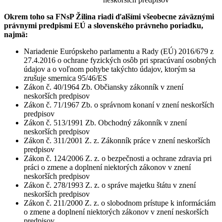
Okrem toho sa FNsP Žilina riadi ďalšími všeobecne záväznými
právnymi predpismi EÚ a slovenského právneho poriadku,
najmä:
Nariadenie Európskeho parlamentu a Rady (EÚ) 2016/679 z
27.4.2016 o ochrane fyzických osôb pri spracúvaní osobných
údajov a o voľnom pohybe takýchto údajov, ktorým sa
zrušuje smernica 95/46/ES
Zákon č. 40/1964 Zb. Občiansky zákonník v znení
neskorších predpisov
Zákon č. 71/1967 Zb. o správnom konaní v znení neskorších
predpisov
Zákon č. 513/1991 Zb. Obchodný zákonník v znení
neskorších predpisov
Zákon č. 311/2001 Z. z. Zákonník práce v znení neskorších
predpisov
Zákon č. 124/2006 Z. z. o bezpečnosti a ochrane zdravia pri
práci o zmene a doplnení niektorých zákonov v znení
neskorších predpisov
Zákon č. 278/1993 Z. z. o správe majetku štátu v znení
neskorších predpisov
Zákon č. 211/2000 Z. z. o slobodnom prístupe k informáciám
o zmene a doplnení niektorých zákonov v znení neskorších
predpisov