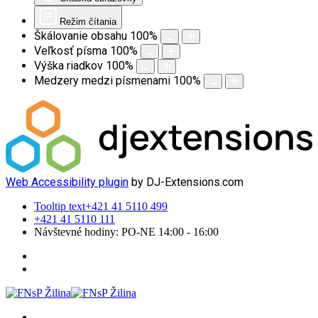
Režim čítania
Škálovanie obsahu
100
%
Veľkosť písma
100
%
Výška riadkov
100
%
Medzery medzi písmenami
100
%
Web Accessibility plugin
by DJ-Extensions.com
Tooltip text
+421 41 5110 499
+421 41 5110 111
Návštevné hodiny: PO-NE 14:00 - 16:00