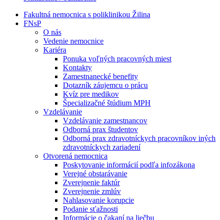
Fakultná nemocnica s poliklinikou Žilina
FNsP
O nás
Vedenie nemocnice
Kariéra
Ponuka voľných pracovných miest
Kontakty
Zamestnanecké benefity
Dotazník záujemcu o prácu
Kvíz pre medikov
Špecializačné štúdium MPH
Vzdelávanie
Vzdelávanie zamestnancov
Odborná prax študentov
Odborná prax zdravotníckych pracovníkov iných
zdravotníckych zariadení
Otvorená nemocnica
Poskytovanie informácií podľa infozákona
Verejné obstarávanie
Zverejnenie faktúr
Zverejnenie zmlúv
Nahlasovanie korupcie
Podanie sťažnosti
Informácie o čakaní na liečbu