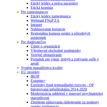
Etický kódex a práva pacientov
Etická komisia
Pre zamestnancov
Etický kódex zamestnanca
Webmail FNsP ZA
Intranet
Nahlasovanie korupcie
Regionálna komora sestier a pôrodných
asistentiek
Pre dodávateľov
Údaje o organizácii
Všeobecné obchodné podmienky
Verejné obstarávanie
Poriadok pre vstup, pohyb a zotrvanie osôb v
areáli
Systém manažérstva kvality
EÚ projekty
IROP
Erasmus+
Európsky fond regionálneho rozvoja - OP
Integrovaná infraštruktúra 2014-2020
Modernizácia oddelení v ústavnej psychiatrickej
starostlivosti
Zlepšenie plánovania rádioterapie za podpory
umelej inteligencie