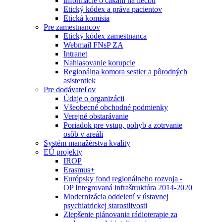
Informácie o čakaní na liečbu
Etický kódex a práva pacientov
Etická komisia
Pre zamestnancov
Etický kódex zamestnanca
Webmail FNsP ZA
Intranet
Nahlasovanie korupcie
Regionálna komora sestier a pôrodných
asistentiek
Pre dodávateľov
Údaje o organizácii
Všeobecné obchodné podmienky
Verejné obstarávanie
Poriadok pre vstup, pohyb a zotrvanie
osôb v areáli
Systém manažérstva kvality
EÚ projekty
IROP
Erasmus+
Európsky fond regionálneho rozvoja -
OP Integrovaná infraštruktúra 2014-2020
Modernizácia oddelení v ústavnej
psychiatrickej starostlivosti
Zlepšenie plánovania rádioterapie za