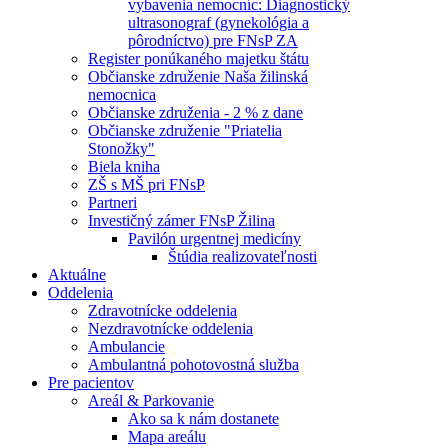
vybavenia nemocníc: Diagnostický
ultrasonograf (gynekológia a
pôrodníctvo) pre FNsP ZA
Register ponúkaného majetku štátu
Občianske združenie Naša žilinská
nemocnica
Občianske združenia - 2 % z dane
Občianske združenie "Priatelia
Stonožky"
Biela kniha
ZŠ s MŠ pri FNsP
Partneri
Investičný zámer FNsP Žilina
Pavilón urgentnej medicíny
Štúdia realizovateľnosti
Aktuálne
Oddelenia
Zdravotnícke oddelenia
Nezdravotnícke oddelenia
Ambulancie
Ambulantná pohotovostná služba
Pre pacientov
Areál & Parkovanie
Ako sa k nám dostanete
Mapa areálu