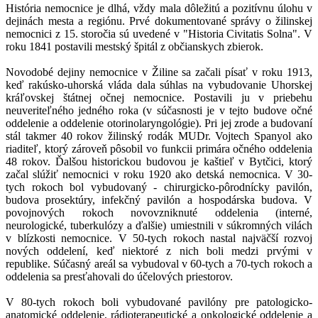
História nemocnice je dlhá, vždy mala dôležitú a pozitívnu úlohu v
dejinách mesta a regiónu. Prvé dokumentované správy o žilinskej
nemocnici z 15. storočia sú uvedené v "Historia Civitatis Solna". V
roku 1841 postavili mestský špitál z občianskych zbierok.
Novodobé dejiny nemocnice v Žiline sa začali písať v roku 1913,
keď rakúsko-uhorská vláda dala súhlas na vybudovanie Uhorskej
kráľovskej štátnej očnej nemocnice. Postavili ju v priebehu
neuveriteľného jedného roka (v súčasnosti je v tejto budove očné
oddelenie a oddelenie otorinolaryngológie). Pri jej zrode a budovaní
stál takmer 40 rokov žilinský rodák MUDr. Vojtech Spanyol ako
riaditeľ, ktorý zároveň pôsobil vo funkcii primára očného oddelenia
48 rokov. Ďalšou historickou budovou je kaštieľ v Bytčici, ktorý
začal slúžiť nemocnici v roku 1920 ako detská nemocnica. V 30-
tych rokoch bol vybudovaný - chirurgicko-pôrodnícky pavilón,
budova prosektúry, infekčný pavilón a hospodárska budova. V
povojnových rokoch novovzniknuté oddelenia (interné,
neurologické, tuberkulózy a ďalšie) umiestnili v súkromných vilách
v blízkosti nemocnice. V 50-tych rokoch nastal najväčší rozvoj
nových oddelení, keď niektoré z nich boli medzi prvými v
republike. Súčasný areál sa vybudoval v 60-tych a 70-tych rokoch a
oddelenia sa presťahovali do účelových priestorov.
V 80-tych rokoch boli vybudované pavilóny pre patologicko-
anatomické oddelenie, rádioterapeutické a onkologické oddelenie a