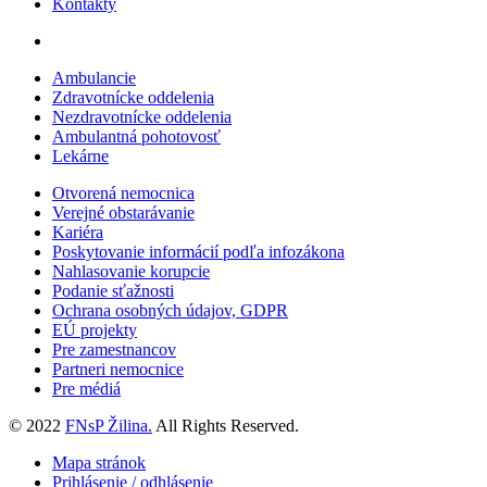
Kontakty
Ambulancie
Zdravotnícke oddelenia
Nezdravotnícke oddelenia
Ambulantná pohotovosť
Lekárne
Otvorená nemocnica
Verejné obstarávanie
Kariéra
Poskytovanie informácií podľa infozákona
Nahlasovanie korupcie
Podanie sťažnosti
Ochrana osobných údajov, GDPR
EÚ projekty
Pre zamestnancov
Partneri nemocnice
Pre médiá
© 2022
FNsP Žilina.
All Rights Reserved.
Mapa stránok
Prihlásenie / odhlásenie