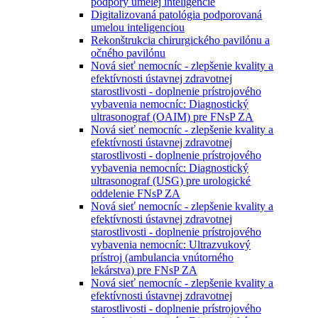
podpory umelej inteligencie
Digitalizovaná patológia podporovaná
umelou inteligenciou
Rekonštrukcia chirurgického pavilónu a
očného pavilónu
Nová sieť nemocníc - zlepšenie kvality a
efektívnosti ústavnej zdravotnej
starostlivosti - doplnenie prístrojového
vybavenia nemocníc: Diagnostický
ultrasonograf (OAIM) pre FNsP ZA
Nová sieť nemocníc - zlepšenie kvality a
efektívnosti ústavnej zdravotnej
starostlivosti - doplnenie prístrojového
vybavenia nemocníc: Diagnostický
ultrasonograf (USG) pre urologické
oddelenie FNsP ZA
Nová sieť nemocníc - zlepšenie kvality a
efektívnosti ústavnej zdravotnej
starostlivosti - doplnenie prístrojového
vybavenia nemocníc: Ultrazvukový
prístroj (ambulancia vnútorného
lekárstva) pre FNsP ZA
Nová sieť nemocníc - zlepšenie kvality a
efektívnosti ústavnej zdravotnej
starostlivosti - doplnenie prístrojového