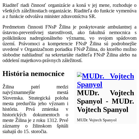
Riaditeľ riadi činnosť organizácie a koná v jej mene, rozhoduje o
všetkých záležitostiach organizácie. Riaditeľa do funkcie vymenúva
a z funkcie odvoláva minister zdravotníctva SR.
Predmetom činnosti FNsP Žilina je poskytovanie ambulantnej a
ústavno-preventívnej starostlivosti, ako fakultná nemocnica s
poliklinikou nadregionálneho významu, vo svojom spádovom
území. Právomoci a kompetencie FNsP Žilina sú podrobnejšie
uvedené v Organizačnom poriadku FNsP Žilina, do ktorého možno
slobodne nahliadnuť na sekretariáte riaditeľa FNsP Žilina alebo na
oddelení majetkovo-právnych záležitostí.
História nemocnice
Žilina patrí medzi
MUDr. Vojtech
najvýznamnejšie mestá
Slovenska. Strategická poloha
Spanyol - MUDr.
mesta predurčila jeho význam i
Vojtech Spanyol
históriu. Prvá zmienka v
historických dokumentoch o
meste Žilina je z roku 1312. Prvé
MUDr. Vojtech Spanyol
záznamy o žilinskom špitáli
siahajú do 15. storočia.