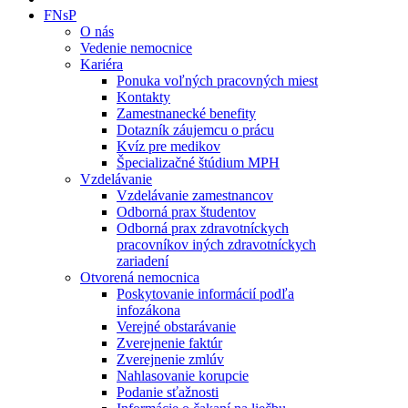
FNsP
O nás
Vedenie nemocnice
Kariéra
Ponuka voľných pracovných miest
Kontakty
Zamestnanecké benefity
Dotazník záujemcu o prácu
Kvíz pre medikov
Špecializačné štúdium MPH
Vzdelávanie
Vzdelávanie zamestnancov
Odborná prax študentov
Odborná prax zdravotníckych
pracovníkov iných zdravotníckych
zariadení
Otvorená nemocnica
Poskytovanie informácií podľa
infozákona
Verejné obstarávanie
Zverejnenie faktúr
Zverejnenie zmlúv
Nahlasovanie korupcie
Podanie sťažnosti