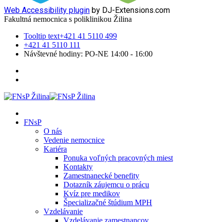
Web Accessibility plugin
by DJ-Extensions.com
Fakultná nemocnica s poliklinikou Žilina
Tooltip text
+421 41 5110 499
+421 41 5110 111
Návštevné hodiny: PO-NE 14:00 - 16:00
FNsP
O nás
Vedenie nemocnice
Kariéra
Ponuka voľných pracovných miest
Kontakty
Zamestnanecké benefity
Dotazník záujemcu o prácu
Kvíz pre medikov
Špecializačné štúdium MPH
Vzdelávanie
Vzdelávanie zamestnancov