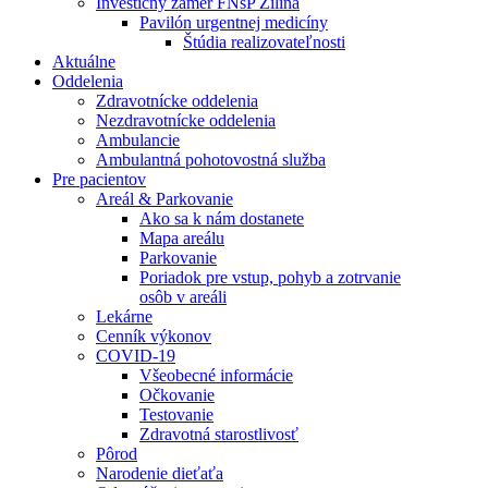
Investičný zámer FNsP Žilina
Pavilón urgentnej medicíny
Štúdia realizovateľnosti
Aktuálne
Oddelenia
Zdravotnícke oddelenia
Nezdravotnícke oddelenia
Ambulancie
Ambulantná pohotovostná služba
Pre pacientov
Areál & Parkovanie
Ako sa k nám dostanete
Mapa areálu
Parkovanie
Poriadok pre vstup, pohyb a zotrvanie
osôb v areáli
Lekárne
Cenník výkonov
COVID-19
Všeobecné informácie
Očkovanie
Testovanie
Zdravotná starostlivosť
Pôrod
Narodenie dieťaťa