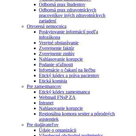
Odborná prax študentov
Odborná prax zdravotníckych
pracovníkov iných zdravotníckych
zariadení
Otvorená nemocnica
Poskytovanie informácií podľa
infozákona
Verejné obstarávanie
Zverejnenie faktúr
Zverejnenie zmlúv
Nahlasovanie korupcie
Podanie sťažnosti
Informácie o čakaní na liečbu
Etický kódex a práva pacientov
Etická komisia
Pre zamestnancov
Etický kódex zamestnanca
Webmail FNsP ZA
Intranet
Nahlasovanie korupcie
Regionálna komora sestier a pôrodných
asistentiek
Pre dodávateľov
Údaje o organizácii
Všeobecné obchodné podmienky