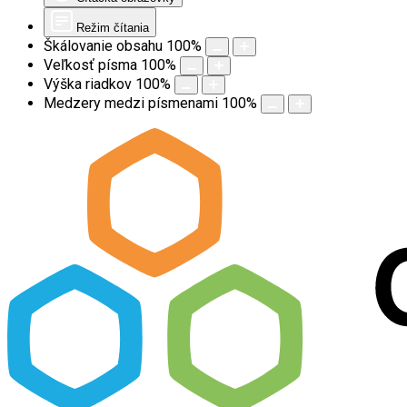
Režim čítania
Škálovanie obsahu
100
%
Veľkosť písma
100
%
Výška riadkov
100
%
Medzery medzi písmenami
100
%