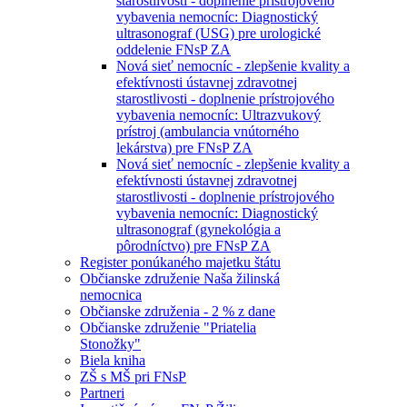
starostlivosti - doplnenie prístrojového
vybavenia nemocníc: Diagnostický
ultrasonograf (USG) pre urologické
oddelenie FNsP ZA
Nová sieť nemocníc - zlepšenie kvality a
efektívnosti ústavnej zdravotnej
starostlivosti - doplnenie prístrojového
vybavenia nemocníc: Ultrazvukový
prístroj (ambulancia vnútorného
lekárstva) pre FNsP ZA
Nová sieť nemocníc - zlepšenie kvality a
efektívnosti ústavnej zdravotnej
starostlivosti - doplnenie prístrojového
vybavenia nemocníc: Diagnostický
ultrasonograf (gynekológia a
pôrodníctvo) pre FNsP ZA
Register ponúkaného majetku štátu
Občianske združenie Naša žilinská
nemocnica
Občianske združenia - 2 % z dane
Občianske združenie "Priatelia
Stonožky"
Biela kniha
ZŠ s MŠ pri FNsP
Partneri