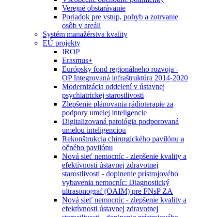
Verejné obstarávanie
Poriadok pre vstup, pohyb a zotrvanie
osôb v areáli
Systém manažérstva kvality
EÚ projekty
IROP
Erasmus+
Európsky fond regionálneho rozvoja -
OP Integrovaná infraštruktúra 2014-2020
Modernizácia oddelení v ústavnej
psychiatrickej starostlivosti
Zlepšenie plánovania rádioterapie za
podpory umelej inteligencie
Digitalizovaná patológia podporovaná
umelou inteligenciou
Rekonštrukcia chirurgického pavilónu a
očného pavilónu
Nová sieť nemocníc - zlepšenie kvality a
efektívnosti ústavnej zdravotnej
starostlivosti - doplnenie prístrojového
vybavenia nemocníc: Diagnostický
ultrasonograf (OAIM) pre FNsP ZA
Nová sieť nemocníc - zlepšenie kvality a
efektívnosti ústavnej zdravotnej