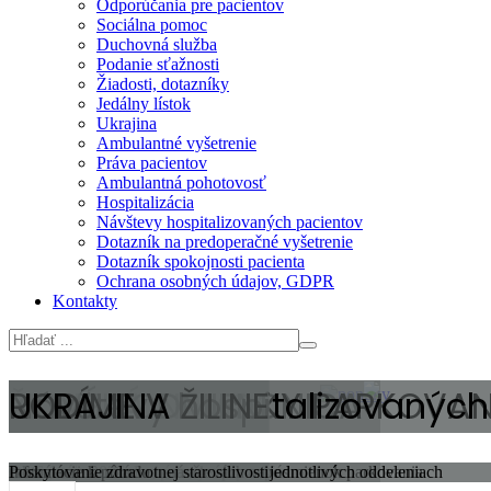
Odporúčania pre pacientov
Sociálna pomoc
Duchovná služba
Podanie sťažnosti
Žiadosti, dotazníky
Jedálny lístok
Ukrajina
Ambulantné vyšetrenie
Práva pacientov
Ambulantná pohotovosť
Hospitalizácia
Návštevy hospitalizovaných pacientov
Dotazník na predoperačné vyšetrenie
Dotazník spokojnosti pacienta
Ochrana osobných údajov, GDPR
Kontakty
ŽILINSKÁ NEMOCNICA
NOVÉ PODMIENKY PARKOVAN
Návštevy hospitalizovaných
RODÍME V ŽILINE
UKRAJINA
Pracujeme na zmene, pracujeme pre Vás
Od 6. mája 2025 dochádza k úprave podmienok parkovania
Aktuálne informácie o návštevách na jednotlivých oddeleniach
Informácie k pôrodu
Poskytovanie zdravotnej starostlivosti