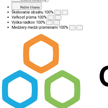
Režim čítania
Škálovanie obsahu
100
%
Veľkosť písma
100
%
Výška riadkov
100
%
Medzery medzi písmenami
100
%