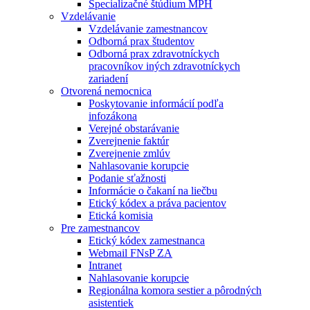
Špecializačné štúdium MPH
Vzdelávanie
Vzdelávanie zamestnancov
Odborná prax študentov
Odborná prax zdravotníckych
pracovníkov iných zdravotníckych
zariadení
Otvorená nemocnica
Poskytovanie informácií podľa
infozákona
Verejné obstarávanie
Zverejnenie faktúr
Zverejnenie zmlúv
Nahlasovanie korupcie
Podanie sťažnosti
Informácie o čakaní na liečbu
Etický kódex a práva pacientov
Etická komisia
Pre zamestnancov
Etický kódex zamestnanca
Webmail FNsP ZA
Intranet
Nahlasovanie korupcie
Regionálna komora sestier a pôrodných
asistentiek