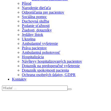
Pôrod
Narodenie dieťaťa
Odporúčania pre pacientov
Sociálna pomoc
Duchovná služba
Podanie sťažnosti
Žiadosti, dotazníky
Jedálny lístok
Ukrajina
Ambulantné vyšetrenie
Práva pacientov
Ambulantná pohotovosť
Hospitalizácia
Návštevy hospitalizovaných pacientov
Dotazník na predoperačné vyšetrenie
Dotazník spokojnosti pacienta
Ochrana osobných údajov, GDPR
Kontakty