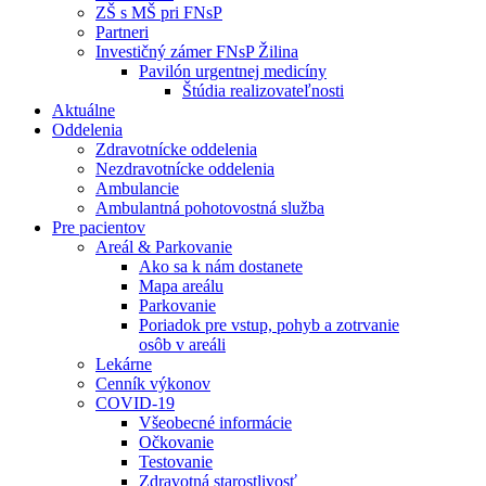
ZŠ s MŠ pri FNsP
Partneri
Investičný zámer FNsP Žilina
Pavilón urgentnej medicíny
Štúdia realizovateľnosti
Aktuálne
Oddelenia
Zdravotnícke oddelenia
Nezdravotnícke oddelenia
Ambulancie
Ambulantná pohotovostná služba
Pre pacientov
Areál & Parkovanie
Ako sa k nám dostanete
Mapa areálu
Parkovanie
Poriadok pre vstup, pohyb a zotrvanie
osôb v areáli
Lekárne
Cenník výkonov
COVID-19
Všeobecné informácie
Očkovanie
Testovanie
Zdravotná starostlivosť