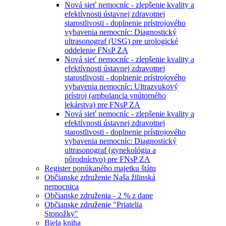
Nová sieť nemocníc - zlepšenie kvality a
efektívnosti ústavnej zdravotnej
starostlivosti - doplnenie prístrojového
vybavenia nemocníc: Diagnostický
ultrasonograf (USG) pre urologické
oddelenie FNsP ZA
Nová sieť nemocníc - zlepšenie kvality a
efektívnosti ústavnej zdravotnej
starostlivosti - doplnenie prístrojového
vybavenia nemocníc: Ultrazvukový
prístroj (ambulancia vnútorného
lekárstva) pre FNsP ZA
Nová sieť nemocníc - zlepšenie kvality a
efektívnosti ústavnej zdravotnej
starostlivosti - doplnenie prístrojového
vybavenia nemocníc: Diagnostický
ultrasonograf (gynekológia a
pôrodníctvo) pre FNsP ZA
Register ponúkaného majetku štátu
Občianske združenie Naša žilinská
nemocnica
Občianske združenia - 2 % z dane
Občianske združenie "Priatelia
Stonožky"
Biela kniha