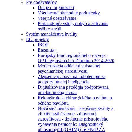
Pre dodávateľov
Údaje o organizácii
Všeobecné obchodné podmienky
Verejné obstarávanie
Poriadok pre vstup, pohyb a zotrvanie
osôb v areáli
Systém manažérstva kvality
EÚ projekty
IROP
Erasmus+
Európsky fond regionálneho rozvoja -
OP Integrovaná infraštruktúra 2014-2020
Modernizácia oddelení v ústavnej
psychiatrickej starostlivosti
Zlepšenie plánovania rádioterapie za
podpory umelej inteligencie
Digitalizovaná patológia podporovaná
umelou inteligenciou
Rekonštrukcia chirurgického pavilónu a
očného pavilónu
Nová sieť nemocníc - zlepšenie kvality a
efektívnosti ústavnej zdravotnej
starostlivosti - doplnenie prístrojového
vybavenia nemocníc: Diagnostický
ultrasonograf (OAIM) pre FNsP ZA