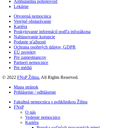
Ambulantná pohotovosť
Lekárne
Otvorená nemocnica
Verejné obstarávanie
Kariéra
Poskytovanie informácií podľa infozákona
Nahlasovanie korupcie
Podanie sťažnosti
Ochrana osobných údajov, GDPR
EÚ projekty
Pre zamestnancov
Partneri nemocnice
Pre médiá
© 2022
FNsP Žilina.
All Rights Reserved.
Mapa stránok
Prihlásenie / odhlásenie
Fakultná nemocnica s poliklinikou Žilina
FNsP
O nás
Vedenie nemocnice
Kariéra
Ponuka voľných pracovných miest