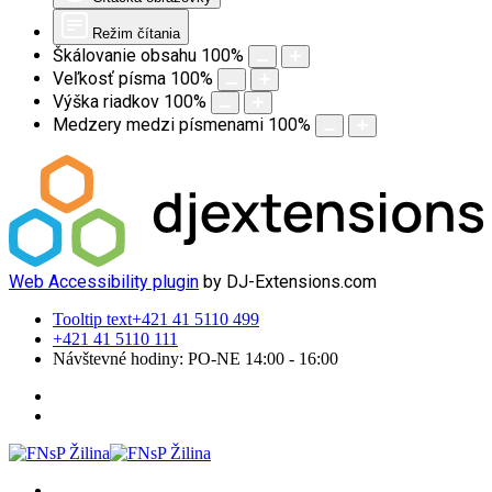
Režim čítania
Škálovanie obsahu
100
%
Veľkosť písma
100
%
Výška riadkov
100
%
Medzery medzi písmenami
100
%
Web Accessibility plugin
by DJ-Extensions.com
Tooltip text
+421 41 5110 499
+421 41 5110 111
Návštevné hodiny: PO-NE 14:00 - 16:00