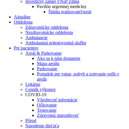
Investičný zámer FNsP Žilina
Pavilón urgentnej medicíny
Štúdia realizovateľnosti
Aktuálne
Oddelenia
Zdravotnícke oddelenia
Nezdravotnícke oddelenia
Ambulancie
Ambulantná pohotovostná služba
Pre pacientov
Areál & Parkovanie
Ako sa k nám dostanete
Mapa areálu
Parkovanie
Poriadok pre vstup, pohyb a zotrvanie osôb v
areáli
Lekárne
Cenník výkonov
COVID-19
Všeobecné informácie
Očkovanie
Testovanie
Zdravotná starostlivosť
Pôrod
Narodenie dieťaťa