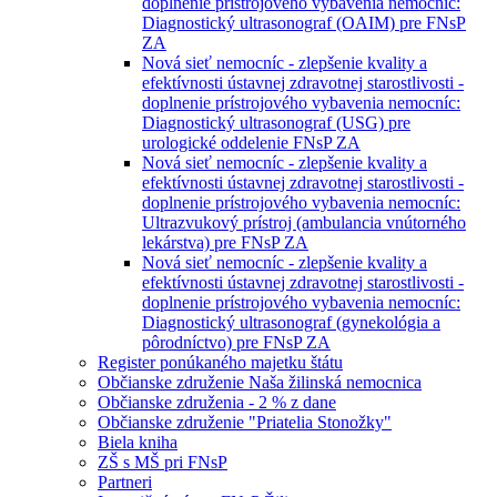
doplnenie prístrojového vybavenia nemocníc:
Diagnostický ultrasonograf (OAIM) pre FNsP
ZA
Nová sieť nemocníc - zlepšenie kvality a
efektívnosti ústavnej zdravotnej starostlivosti -
doplnenie prístrojového vybavenia nemocníc:
Diagnostický ultrasonograf (USG) pre
urologické oddelenie FNsP ZA
Nová sieť nemocníc - zlepšenie kvality a
efektívnosti ústavnej zdravotnej starostlivosti -
doplnenie prístrojového vybavenia nemocníc:
Ultrazvukový prístroj (ambulancia vnútorného
lekárstva) pre FNsP ZA
Nová sieť nemocníc - zlepšenie kvality a
efektívnosti ústavnej zdravotnej starostlivosti -
doplnenie prístrojového vybavenia nemocníc:
Diagnostický ultrasonograf (gynekológia a
pôrodníctvo) pre FNsP ZA
Register ponúkaného majetku štátu
Občianske združenie Naša žilinská nemocnica
Občianske združenia - 2 % z dane
Občianske združenie "Priatelia Stonožky"
Biela kniha
ZŠ s MŠ pri FNsP
Partneri