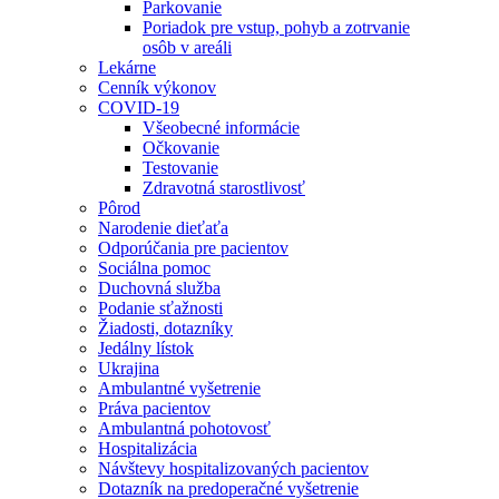
Parkovanie
Poriadok pre vstup, pohyb a zotrvanie
osôb v areáli
Lekárne
Cenník výkonov
COVID-19
Všeobecné informácie
Očkovanie
Testovanie
Zdravotná starostlivosť
Pôrod
Narodenie dieťaťa
Odporúčania pre pacientov
Sociálna pomoc
Duchovná služba
Podanie sťažnosti
Žiadosti, dotazníky
Jedálny lístok
Ukrajina
Ambulantné vyšetrenie
Práva pacientov
Ambulantná pohotovosť
Hospitalizácia
Návštevy hospitalizovaných pacientov
Dotazník na predoperačné vyšetrenie