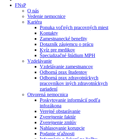
FNsP
O nás
Vedenie nemocnice
Kariéra
Ponuka voľných pracovných miest
Kontakty
Zamestnanecké benefity
Dotazník záujemcu o prácu
Kvíz pre medikov
Špecializačné štúdium MPH
Vzdelávanie
Vzdelávanie zamestnancov
Odborná prax študentov
Odborná prax zdravotníckych
pracovníkov iných zdravotníckych
zariadení
Otvorená nemocnica
Poskytovanie informácií podľa
infozákona
Verejné obstarávanie
Zverejnenie faktúr
Zverejnenie zmlúv
Nahlasovanie korupcie
Podanie sťažnosti