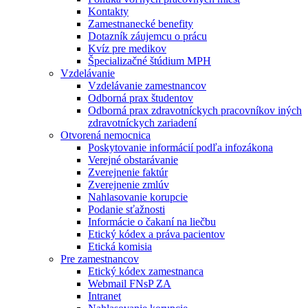
Kontakty
Zamestnanecké benefity
Dotazník záujemcu o prácu
Kvíz pre medikov
Špecializačné štúdium MPH
Vzdelávanie
Vzdelávanie zamestnancov
Odborná prax študentov
Odborná prax zdravotníckych pracovníkov iných
zdravotníckych zariadení
Otvorená nemocnica
Poskytovanie informácií podľa infozákona
Verejné obstarávanie
Zverejnenie faktúr
Zverejnenie zmlúv
Nahlasovanie korupcie
Podanie sťažnosti
Informácie o čakaní na liečbu
Etický kódex a práva pacientov
Etická komisia
Pre zamestnancov
Etický kódex zamestnanca
Webmail FNsP ZA
Intranet