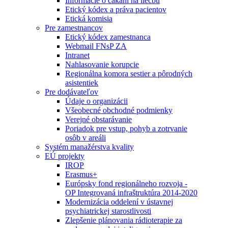
Informácie o čakaní na liečbu
Etický kódex a práva pacientov
Etická komisia
Pre zamestnancov
Etický kódex zamestnanca
Webmail FNsP ZA
Intranet
Nahlasovanie korupcie
Regionálna komora sestier a pôrodných
asistentiek
Pre dodávateľov
Údaje o organizácii
Všeobecné obchodné podmienky
Verejné obstarávanie
Poriadok pre vstup, pohyb a zotrvanie
osôb v areáli
Systém manažérstva kvality
EÚ projekty
IROP
Erasmus+
Európsky fond regionálneho rozvoja -
OP Integrovaná infraštruktúra 2014-2020
Modernizácia oddelení v ústavnej
psychiatrickej starostlivosti
Zlepšenie plánovania rádioterapie za