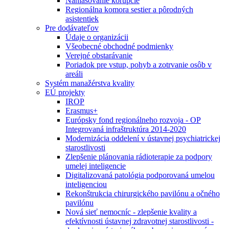
Nahlasovanie korupcie
Regionálna komora sestier a pôrodných
asistentiek
Pre dodávateľov
Údaje o organizácii
Všeobecné obchodné podmienky
Verejné obstarávanie
Poriadok pre vstup, pohyb a zotrvanie osôb v
areáli
Systém manažérstva kvality
EÚ projekty
IROP
Erasmus+
Európsky fond regionálneho rozvoja - OP
Integrovaná infraštruktúra 2014-2020
Modernizácia oddelení v ústavnej psychiatrickej
starostlivosti
Zlepšenie plánovania rádioterapie za podpory
umelej inteligencie
Digitalizovaná patológia podporovaná umelou
inteligenciou
Rekonštrukcia chirurgického pavilónu a očného
pavilónu
Nová sieť nemocníc - zlepšenie kvality a
efektívnosti ústavnej zdravotnej starostlivosti -