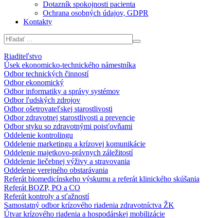
Dotazník spokojnosti pacienta
Ochrana osobných údajov, GDPR
Kontakty
Riaditeľstvo
Úsek ekonomicko-technického námestníka
Odbor technických činností
Odbor ekonomický
Odbor informatiky a správy systémov
Odbor ľudských zdrojov
Odbor ošetrovateľskej starostlivosti
Odbor zdravotnej starostlivosti a prevencie
Odbor styku so zdravotnými poisťovňami
Oddelenie kontrolingu
Oddelenie marketingu a krízovej komunikácie
Oddelenie majetkovo-právnych záležitostí
Oddelenie liečebnej výživy a stravovania
Oddelenie verejného obstarávania
Referát biomedicínskeho výskumu a referát klinického skúšania
Referát BOZP, PO a CO
Referát kontroly a sťažností
Samostatný odbor krízového riadenia zdravotníctva ŽK
Útvar krízového riadenia a hospodárskej mobilizácie