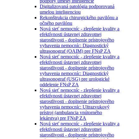
podpory umelej inteligencie
Digitalizovaná patológia podporovaná
umelou inteligenciou
Rekonštrukcia chirurgického pavilónu a
očného pavilónu
Nová sieť nemocníc - zlepšenie kvality a
efektívnosti ústavnej zdravotnej
starostlivosti - doplnenie prístrojového
vybavenia nemocníc: Diagnostický
ultrasonograf (OAIM) pre FNsP ZA
Nová sieť nemocníc - zlepšenie kvality a
efektívnosti ústavnej zdravotnej
starostlivosti - doplnenie prístrojového
vybavenia nemocníc: Diagnostický
ultrasonograf (USG) pre urologické
oddelenie FNsP ZA
Nová sieť nemocníc - zlepšenie kvality a
efektívnosti ústavnej zdravotnej
starostlivosti - doplnenie prístrojového
vybavenia nemocníc: Ultrazvukový
prístroj (ambulancia vnútorného
lekárstva) pre FNsP ZA
Nová sieť nemocníc - zlepšenie kvality a
efektívnosti ústavnej zdravotnej
starostlivosti - doplnenie prístrojového