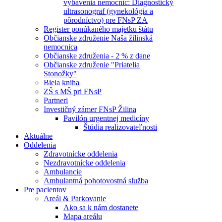
vybavenia nemocníc: Diagnostický
ultrasonograf (gynekológia a
pôrodníctvo) pre FNsP ZA
Register ponúkaného majetku štátu
Občianske združenie Naša žilinská
nemocnica
Občianske združenia - 2 % z dane
Občianske združenie "Priatelia
Stonožky"
Biela kniha
ZŠ s MŠ pri FNsP
Partneri
Investičný zámer FNsP Žilina
Pavilón urgentnej medicíny
Štúdia realizovateľnosti
Aktuálne
Oddelenia
Zdravotnícke oddelenia
Nezdravotnícke oddelenia
Ambulancie
Ambulantná pohotovostná služba
Pre pacientov
Areál & Parkovanie
Ako sa k nám dostanete
Mapa areálu