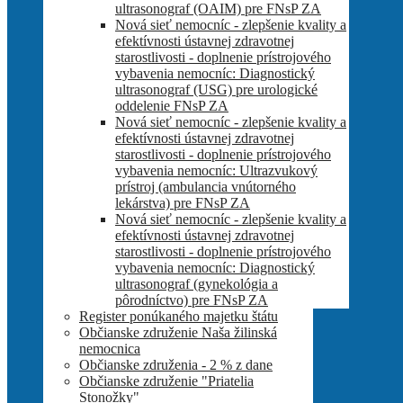
ultrasonograf (OAIM) pre FNsP ZA
Nová sieť nemocníc - zlepšenie kvality a
efektívnosti ústavnej zdravotnej
starostlivosti - doplnenie prístrojového
vybavenia nemocníc: Diagnostický
ultrasonograf (USG) pre urologické
oddelenie FNsP ZA
Nová sieť nemocníc - zlepšenie kvality a
efektívnosti ústavnej zdravotnej
starostlivosti - doplnenie prístrojového
vybavenia nemocníc: Ultrazvukový
prístroj (ambulancia vnútorného
lekárstva) pre FNsP ZA
Nová sieť nemocníc - zlepšenie kvality a
efektívnosti ústavnej zdravotnej
starostlivosti - doplnenie prístrojového
vybavenia nemocníc: Diagnostický
ultrasonograf (gynekológia a
pôrodníctvo) pre FNsP ZA
Register ponúkaného majetku štátu
Občianske združenie Naša žilinská
nemocnica
Občianske združenia - 2 % z dane
Občianske združenie "Priatelia
Stonožky"