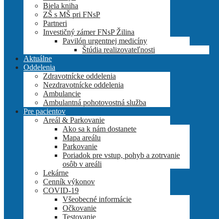
Biela kniha
ZŠ s MŠ pri FNsP
Partneri
Investičný zámer FNsP Žilina
Pavilón urgentnej medicíny
Štúdia realizovateľnosti
Aktuálne
Oddelenia
Zdravotnícke oddelenia
Nezdravotnícke oddelenia
Ambulancie
Ambulantná pohotovostná služba
Pre pacientov
Areál & Parkovanie
Ako sa k nám dostanete
Mapa areálu
Parkovanie
Poriadok pre vstup, pohyb a zotrvanie
osôb v areáli
Lekárne
Cenník výkonov
COVID-19
Všeobecné informácie
Očkovanie
Testovanie