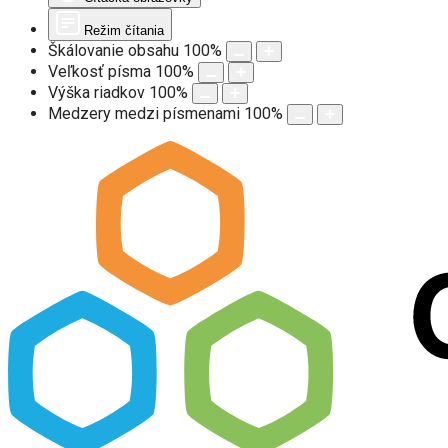
Režim čítania
Škálovanie obsahu
100
%
Veľkosť písma
100
%
Výška riadkov
100
%
Medzery medzi písmenami
100
%