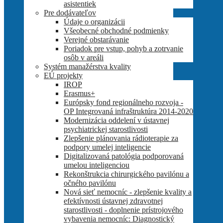
asistentiek
Pre dodávateľov
Údaje o organizácii
Všeobecné obchodné podmienky
Verejné obstarávanie
Poriadok pre vstup, pohyb a zotrvanie
osôb v areáli
Systém manažérstva kvality
EÚ projekty
IROP
Erasmus+
Európsky fond regionálneho rozvoja -
OP Integrovaná infraštruktúra 2014-2020
Modernizácia oddelení v ústavnej
psychiatrickej starostlivosti
Zlepšenie plánovania rádioterapie za
podpory umelej inteligencie
Digitalizovaná patológia podporovaná
umelou inteligenciou
Rekonštrukcia chirurgického pavilónu a
očného pavilónu
Nová sieť nemocníc - zlepšenie kvality a
efektívnosti ústavnej zdravotnej
starostlivosti - doplnenie prístrojového
vybavenia nemocníc: Diagnostický