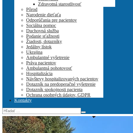
Zdravotná starostlivosť
Pôrod
Narodenie dieťaťa
Odporúčania pre pacientov
Sociálna pomoc
Duchovná služba
Podanie sťažnosti
Žiadosti, dotazníky
Jedálny lístok
Ukrajina
Ambulantné vyšetrenie
Práva pacientov
Ambulantná pohotovosť
Hospitalizácia
Návštevy hospitalizovaných pacientov
Dotazník na predoperačné vyšetrenie
Dotazník spokojnosti pacienta
Ochrana osobných údajov, GDPR
Kontakty