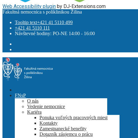
Web Accessibility plugin
by DJ-Extensions.com
Fakultná nemocnica s poliklinikou Žilina
Tooltip text
+421 41 5110 499
+421 41 5110 111
Návštevné hodiny: PO-NE 14:00 - 16:00
FNsP
O nás
Vedenie nemocnice
Kariéra
Ponuka voľných pracovných miest
Kontakty
Zamestnanecké benefity
Dotazník záujemcu o prácu