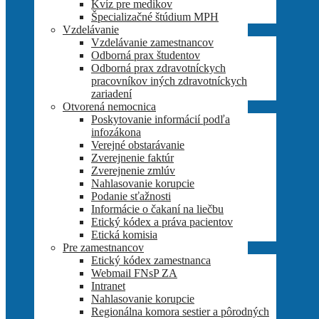
Kvíz pre medikov
Špecializačné štúdium MPH
Vzdelávanie
Vzdelávanie zamestnancov
Odborná prax študentov
Odborná prax zdravotníckych
pracovníkov iných zdravotníckych
zariadení
Otvorená nemocnica
Poskytovanie informácií podľa
infozákona
Verejné obstarávanie
Zverejnenie faktúr
Zverejnenie zmlúv
Nahlasovanie korupcie
Podanie sťažnosti
Informácie o čakaní na liečbu
Etický kódex a práva pacientov
Etická komisia
Pre zamestnancov
Etický kódex zamestnanca
Webmail FNsP ZA
Intranet
Nahlasovanie korupcie
Regionálna komora sestier a pôrodných