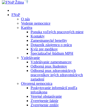
FNsP
O nás
Vedenie nemocnice
Kariéra
Ponuka voľných pracovných miest
Kontakty
Zamestnanecké benefity
Dotazník záujemcu o prácu
Kvíz pre medikov
Špecializačné štúdium MPH
Vzdelávanie
Vzdelávanie zamestnancov
Odborná prax študentov
Odborná prax zdravotníckych
pracovníkov iných zdravotníckych
zariadení
Otvorená nemocnica
Poskytovanie informácií podľa
infozákona
Verejné obstarávanie
Zverejnenie faktúr
Zverejnenie zmlúv