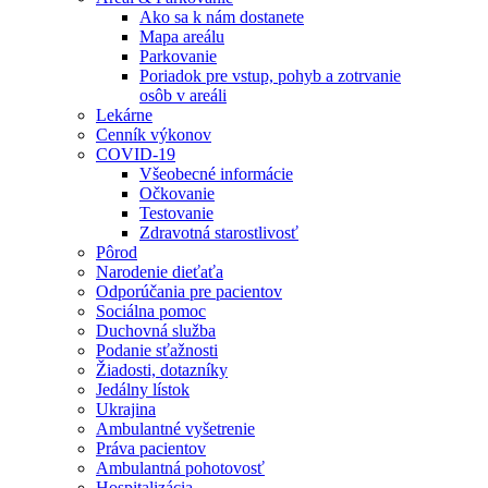
Ako sa k nám dostanete
Mapa areálu
Parkovanie
Poriadok pre vstup, pohyb a zotrvanie
osôb v areáli
Lekárne
Cenník výkonov
COVID-19
Všeobecné informácie
Očkovanie
Testovanie
Zdravotná starostlivosť
Pôrod
Narodenie dieťaťa
Odporúčania pre pacientov
Sociálna pomoc
Duchovná služba
Podanie sťažnosti
Žiadosti, dotazníky
Jedálny lístok
Ukrajina
Ambulantné vyšetrenie
Práva pacientov
Ambulantná pohotovosť
Hospitalizácia