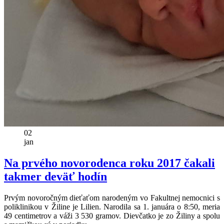
02
jan
Na prvého novorodenca roku 2017 čakali
takmer deväť hodín
Prvým novoročným dieťaťom narodeným vo Fakultnej nemocnici s
poliklinikou v Žiline je Lilien. Narodila sa 1. januára o 8:50, meria
49 centimetrov a váži 3 530 gramov. Dievčatko je zo Žiliny a spolu