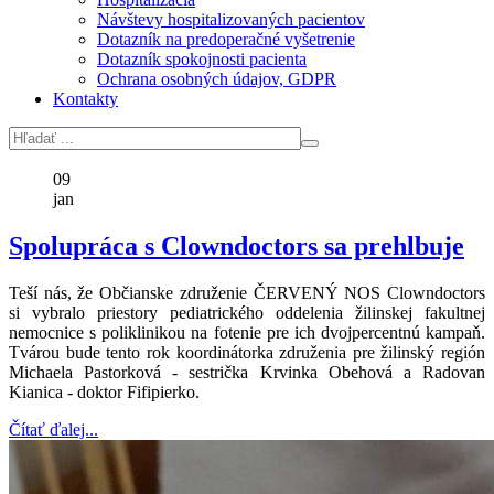
Návštevy hospitalizovaných pacientov
Dotazník na predoperačné vyšetrenie
Dotazník spokojnosti pacienta
Ochrana osobných údajov, GDPR
Kontakty
09
jan
Spolupráca s Clowndoctors sa prehlbuje
Teší nás, že Občianske združenie ČERVENÝ NOS Clowndoctors
si vybralo priestory pediatrického oddelenia žilinskej fakultnej
nemocnice s poliklinikou na fotenie pre ich dvojpercentnú kampaň.
Tvárou bude tento rok koordinátorka združenia pre žilinský región
Michaela Pastorková - sestrička Krvinka Obehová a Radovan
Kianica - doktor Fifipierko.
Čítať ďalej...