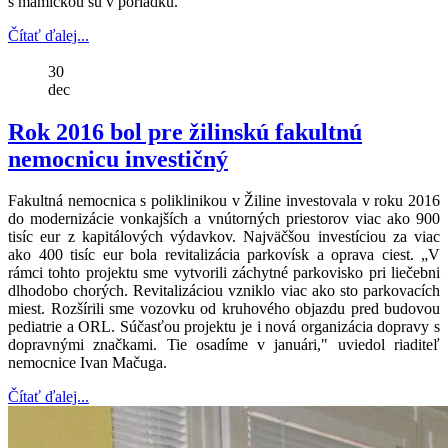
s mamičkou sú v poriadku.
Čítať ďalej...
30
dec
Rok 2016 bol pre žilinskú fakultnú
nemocnicu investičný
Fakultná nemocnica s poliklinikou v Žiline investovala v roku 2016
do modernizácie vonkajších a vnútorných priestorov viac ako 900
tisíc eur z kapitálových výdavkov. Najväčšou investíciou za viac
ako 400 tisíc eur bola revitalizácia parkovísk a oprava ciest. „V
rámci tohto projektu sme vytvorili záchytné parkovisko pri liečebni
dlhodobo chorých. Revitalizáciou vzniklo viac ako sto parkovacích
miest. Rozšírili sme vozovku od kruhového objazdu pred budovou
pediatrie a ORL. Súčasťou projektu je i nová organizácia dopravy s
dopravnými značkami. Tie osadíme v januári," uviedol riaditeľ
nemocnice Ivan Mačuga.
Čítať ďalej...