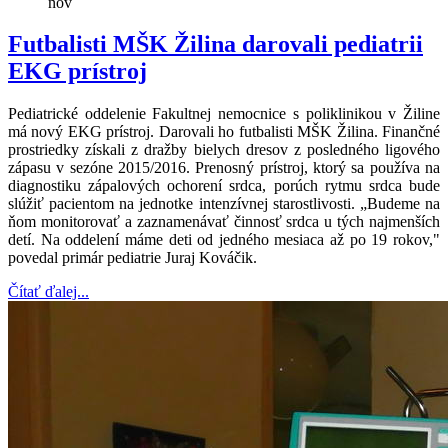
nov
Futbalisti MŠK Žilina darovali pediatrii
EKG prístroj
Pediatrické oddelenie Fakultnej nemocnice s poliklinikou v Žiline
má nový EKG prístroj. Darovali ho futbalisti MŠK Žilina. Finančné
prostriedky získali z dražby bielych dresov z posledného ligového
zápasu v sezóne 2015/2016. Prenosný prístroj, ktorý sa používa na
diagnostiku zápalových ochorení srdca, porúch rytmu srdca bude
slúžiť pacientom na jednotke intenzívnej starostlivosti. „Budeme na
ňom monitorovať a zaznamenávať činnosť srdca u tých najmenších
detí. Na oddelení máme deti od jedného mesiaca až po 19 rokov,"
povedal primár pediatrie Juraj Kováčik.
Čítať ďalej...