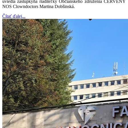
uviedla zástupkyňa riaditeľky Občianskeho združenia ČERVENÝ
NOS Clowndoctors Martina Dobšinská.
Čítať ďalej...