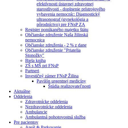
efektívnosti ústavnej zdravotnej
starostlivosti - doplnenie prístrojového
vybavenia nemocníc: Diagnostický
ultrasonograf (gynekológia a
pôrodníctvo) pre FNsP ZA
Register ponúkaného majetku štátu
Občianske združenie Naša žilinská
nemocnica
Občianske združenia - 2 % z dane
Občianske združenie "Priatelia
Stonožky"
Biela kniha
ZŠ s MŠ pri FNsP
Partneri
Investičný zámer FNsP Žilina
Pavilón urgentnej medicíny
Štúdia realizovateľnosti
Aktuálne
Oddelenia
Zdravotnícke oddelenia
Nezdravotnícke oddelenia
Ambulancie
Ambulantná pohotovostná služba
Pre pacientov
Areál & Parkovanie