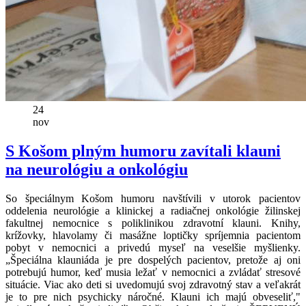
24
nov
S Košom plným humoru zavítali klauni
na neurológiu a onkológiu
So špeciálnym Košom humoru navštívili v utorok pacientov
oddelenia neurológie a klinickej a radiačnej onkológie žilinskej
fakultnej nemocnice s poliklinikou zdravotní klauni. Knihy,
krížovky, hlavolamy či masážne loptičky spríjemnia pacientom
pobyt v nemocnici a privedú myseľ na veselšie myšlienky.
„Špeciálna klauniáda je pre dospelých pacientov, pretože aj oni
potrebujú humor, keď musia ležať v nemocnici a zvládať stresové
situácie. Viac ako deti si uvedomujú svoj zdravotný stav a veľakrát
je to pre nich psychicky náročné. Klauni ich majú obveseliť,"