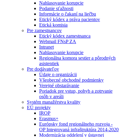
Nahlasovanie korupcie
Podanie sťažnosti
Informácie o čakaní na liečbu
Etický kódex a práva pacientov
Etická komisia
Pre zamestnancov
Etický kódex zamestnanca
Webmail FNsP ZA
Intranet
Nahlasovanie korupcie
Regionálna komora sestier a pôrodných
asistentiek
Pre dodávateľov
Údaje o organizácii
Všeobecné obchodné podmienky
Verejné obstarávanie
Poriadok pre vstup, pohyb a zotrvanie
osôb v areáli
Systém manažérstva kvality
EÚ projekty
IROP
Erasmus+
Európsky fond regionálneho rozvoja -
OP Integrovaná infraštruktúra 2014-2020
Modernizácia oddelení v ústavnej