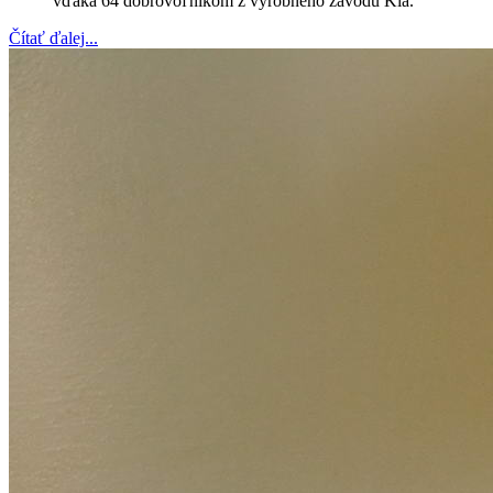
vďaka 64 dobrovoľníkom z výrobného závodu Kia.
Čítať ďalej...