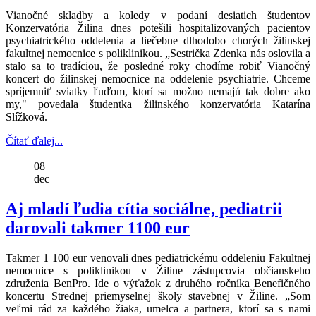
Vianočné skladby a koledy v podaní desiatich študentov
Konzervatória Žilina dnes potešili hospitalizovaných pacientov
psychiatrického oddelenia a liečebne dlhodobo chorých žilinskej
fakultnej nemocnice s poliklinikou. „Sestrička Zdenka nás oslovila a
stalo sa to tradíciou, že posledné roky chodíme robiť Vianočný
koncert do žilinskej nemocnice na oddelenie psychiatrie. Chceme
spríjemniť sviatky ľuďom, ktorí sa možno nemajú tak dobre ako
my," povedala študentka žilinského konzervatória Katarína
Slížková.
Čítať ďalej...
08
dec
Aj mladí ľudia cítia sociálne, pediatrii
darovali takmer 1100 eur
Takmer 1 100 eur venovali dnes pediatrickému oddeleniu Fakultnej
nemocnice s poliklinikou v Žiline zástupcovia občianskeho
združenia BenPro. Ide o výťažok z druhého ročníka Benefičného
koncertu Strednej priemyselnej školy stavebnej v Žiline. „Som
veľmi rád za každého žiaka, umelca a partnera, ktorí sa s nami