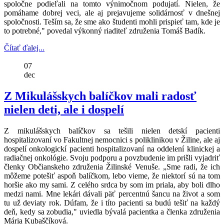
spoločne podieľali na tomto výnimočnom podujatí. Nielen, že
pomáhame dobrej veci, ale aj prejavujeme solidárnosť v dnešnej
spoločnosti. Teším sa, že sme ako študenti mohli prispieť tam, kde je
to potrebné," povedal výkonný riaditeľ združenia Tomáš Badík.
Čítať ďalej...
07
dec
Z Mikulášskych balíčkov mali radosť
nielen deti, ale i dospelí
Z mikulášskych balíčkov sa tešili nielen detskí pacienti
hospitalizovaní vo Fakultnej nemocnici s poliklinikou v Žiline, ale aj
dospelí onkologickí pacienti hospitalizovaní na oddelení klinickej a
radiačnej onkológie. Svoju podporu a povzbudenie im prišli vyjadriť
členky Občianskeho združenia Žilinské Venuše. „Sme radi, že ich
môžeme potešiť aspoň balíčkom, lebo vieme, že niektorí sú na tom
horšie ako my sami. Z celého srdca by som im priala, aby boli dlho
medzi nami. Mne lekári dávali päť percentnú šancu na život a som
tu už deviaty rok. Dúfam, že i títo pacienti sa budú tešiť na každý
deň, kedy sa zobudia," uviedla bývalá pacientka a členka združenia
Mária Kubaščíková.