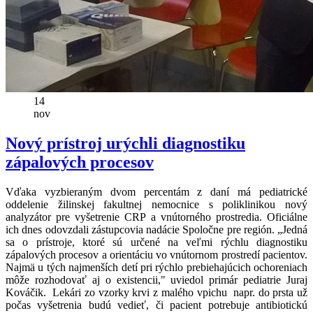
14
nov
Nový prístroj urýchli diagnostiku
zápalových procesov
Vďaka vyzbieraným dvom percentám z daní má pediatrické
oddelenie žilinskej fakultnej nemocnice s poliklinikou nový
analyzátor pre vyšetrenie CRP a vnútorného prostredia. Oficiálne
ich dnes odovzdali zástupcovia nadácie Spoločne pre región. „Jedná
sa o prístroje, ktoré sú určené na veľmi rýchlu diagnostiku
zápalových procesov a orientáciu vo vnútornom prostredí pacientov.
Najmä u tých najmenších detí pri rýchlo prebiehajúcich ochoreniach
môže rozhodovať aj o existencii," uviedol primár pediatrie Juraj
Kováčik. Lekári zo vzorky krvi z malého vpichu napr. do prsta už
počas vyšetrenia budú vedieť, či pacient potrebuje antibiotickú