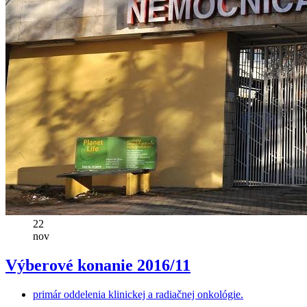
22
nov
Výberové konanie 2016/11
primár oddelenia klinickej a radiačnej onkológie.