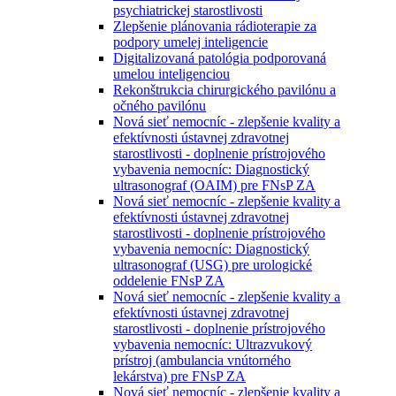
psychiatrickej starostlivosti
Zlepšenie plánovania rádioterapie za
podpory umelej inteligencie
Digitalizovaná patológia podporovaná
umelou inteligenciou
Rekonštrukcia chirurgického pavilónu a
očného pavilónu
Nová sieť nemocníc - zlepšenie kvality a
efektívnosti ústavnej zdravotnej
starostlivosti - doplnenie prístrojového
vybavenia nemocníc: Diagnostický
ultrasonograf (OAIM) pre FNsP ZA
Nová sieť nemocníc - zlepšenie kvality a
efektívnosti ústavnej zdravotnej
starostlivosti - doplnenie prístrojového
vybavenia nemocníc: Diagnostický
ultrasonograf (USG) pre urologické
oddelenie FNsP ZA
Nová sieť nemocníc - zlepšenie kvality a
efektívnosti ústavnej zdravotnej
starostlivosti - doplnenie prístrojového
vybavenia nemocníc: Ultrazvukový
prístroj (ambulancia vnútorného
lekárstva) pre FNsP ZA
Nová sieť nemocníc - zlepšenie kvality a