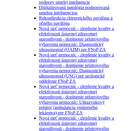
podpory umelej inteligencie
Digitalizovaná patológia podporovaná
umelou inteligenciou
Rekonštrukcia chirurgického pavilónu a
očného pavilónu
Nová sieť nemocníc - zlepšenie kvality a
efektívnosti ústavnej zdravotnej
starostlivosti - doplnenie prístrojového
vybavenia nemocníc: Diagnostický
ultrasonograf (OAIM) pre FNsP ZA
Nová sieť nemocníc - zlepšenie kvality a
efektívnosti ústavnej zdravotnej
starostlivosti - doplnenie prístrojového
vybavenia nemocníc: Diagnostický
ultrasonograf (USG) pre urologické
oddelenie FNsP ZA
Nová sieť nemocníc - zlepšenie kvality a
efektívnosti ústavnej zdravotnej
starostlivosti - doplnenie prístrojového
vybavenia nemocníc: Ultrazvukový
prístroj (ambulancia vnútorného
lekárstva) pre FNsP ZA
Nová sieť nemocníc - zlepšenie kvality a
efektívnosti ústavnej zdravotnej
starostlivosti - doplnenie prístrojového