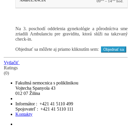
09
– 14
hod.
Na 3. poschodí oddelenia gynekológie a pôrodníctva sme
zriadili Ambulanciu pre graviditu, ktorá slúži na takzvaný
check-in.
Objednať sa môžete aj priamo kliknutím sem:
Objednať sa
Vytlačiť
Ratings
(0)
Fakultná nemocnica s poliklinikou
Vojtecha Spanyola 43
012 07 Žilina
Informátor : +421 41 5110 499
Spojovateľ : +421 41 5110 111
Kontakty