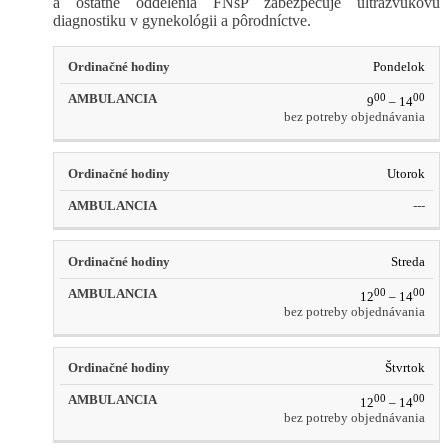
a ostatné oddelenia FNsP zabezpečuje ultrazvukovú
diagnostiku v gynekológii a pôrodníctve.
Ordinačné
Pondelok
AMBULANCIA
hodiny
00
00
9
– 14
bez potreby objednávania
Utorok
---
Streda
00
00
12
– 14
bez potreby objednávania
Štvrtok
00
00
12
– 14
bez potreby objednávania