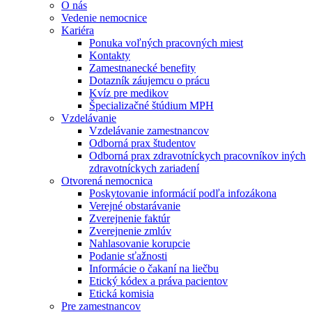
O nás
Vedenie nemocnice
Kariéra
Ponuka voľných pracovných miest
Kontakty
Zamestnanecké benefity
Dotazník záujemcu o prácu
Kvíz pre medikov
Špecializačné štúdium MPH
Vzdelávanie
Vzdelávanie zamestnancov
Odborná prax študentov
Odborná prax zdravotníckych pracovníkov iných
zdravotníckych zariadení
Otvorená nemocnica
Poskytovanie informácií podľa infozákona
Verejné obstarávanie
Zverejnenie faktúr
Zverejnenie zmlúv
Nahlasovanie korupcie
Podanie sťažnosti
Informácie o čakaní na liečbu
Etický kódex a práva pacientov
Etická komisia
Pre zamestnancov