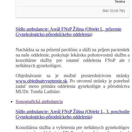
Sestra
041 5110 761
Sídlo ambulancie: Areál FNsP Žilina
(Objekt L, prízemie
Gynekologicko-pôrodníckeho oddelenia)
Nachádza sa na prízemí pavilónu a slúži na príjem pacientiek
na naše oddelenie, poskytuje lekársku pohotovostnú službu a
konziliárne služby pre ostatné oddelenia FNsP ale i
neštátnych gynekológov.
Objednávanie sa je možné prostredníctvom stránky
www.objednatvysetrenie.sk
. Po otvorení stránky je potrebné
zadať meno primára oddelenia gynekológie a pôrodníctva
MUDr. Tomša Ladislav.
Sonografická ambulancia
Sídlo ambulancie: Areál FNsP Žilina
(Objekt L, 3. poschodie
Gynekologicko-pôrodníckeho oddelenia)
Konziliárna služba a vyšetrenia pre neštátnych gynekológov