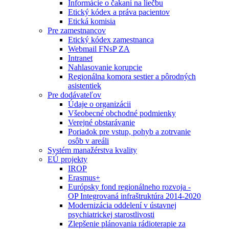
Informácie o čakaní na liečbu
Etický kódex a práva pacientov
Etická komisia
Pre zamestnancov
Etický kódex zamestnanca
Webmail FNsP ZA
Intranet
Nahlasovanie korupcie
Regionálna komora sestier a pôrodných
asistentiek
Pre dodávateľov
Údaje o organizácii
Všeobecné obchodné podmienky
Verejné obstarávanie
Poriadok pre vstup, pohyb a zotrvanie
osôb v areáli
Systém manažérstva kvality
EÚ projekty
IROP
Erasmus+
Európsky fond regionálneho rozvoja -
OP Integrovaná infraštruktúra 2014-2020
Modernizácia oddelení v ústavnej
psychiatrickej starostlivosti
Zlepšenie plánovania rádioterapie za