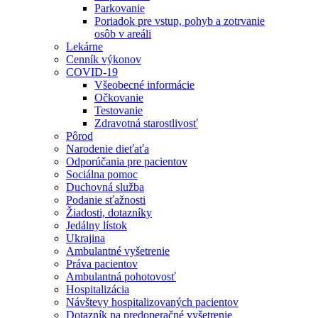
Parkovanie
Poriadok pre vstup, pohyb a zotrvanie
osôb v areáli
Lekárne
Cenník výkonov
COVID-19
Všeobecné informácie
Očkovanie
Testovanie
Zdravotná starostlivosť
Pôrod
Narodenie dieťaťa
Odporúčania pre pacientov
Sociálna pomoc
Duchovná služba
Podanie sťažnosti
Žiadosti, dotazníky
Jedálny lístok
Ukrajina
Ambulantné vyšetrenie
Práva pacientov
Ambulantná pohotovosť
Hospitalizácia
Návštevy hospitalizovaných pacientov
Dotazník na predoperačné vyšetrenie