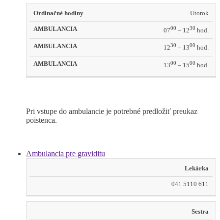
Ordinačné
Utorok
AMBULANCIA
OBED
AMBULANC
hodiny
00
30
07
– 12
hod.
30
00
12
– 13
hod.
00
00
13
– 15
hod.
Pri vstupe do ambulancie je potrebné predložiť preukaz
poistenca.
Ambulancia pre graviditu
Lekárka
041 5110 611
Sestra