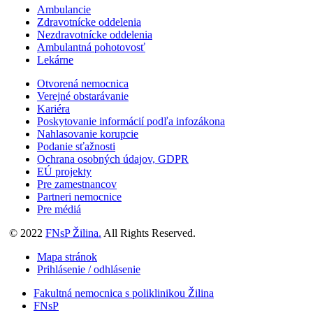
Ambulancie
Zdravotnícke oddelenia
Nezdravotnícke oddelenia
Ambulantná pohotovosť
Lekárne
Otvorená nemocnica
Verejné obstarávanie
Kariéra
Poskytovanie informácií podľa infozákona
Nahlasovanie korupcie
Podanie sťažnosti
Ochrana osobných údajov, GDPR
EÚ projekty
Pre zamestnancov
Partneri nemocnice
Pre médiá
© 2022
FNsP Žilina.
All Rights Reserved.
Mapa stránok
Prihlásenie / odhlásenie
Fakultná nemocnica s poliklinikou Žilina
FNsP