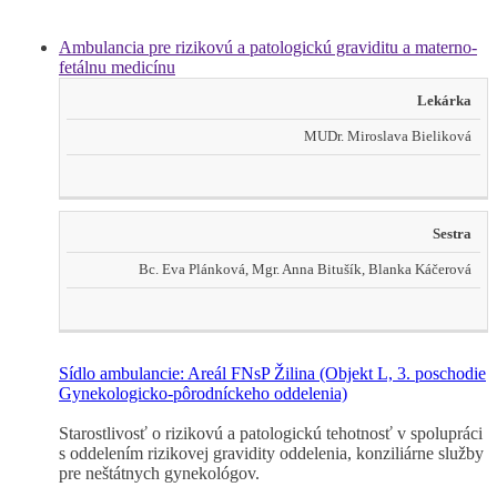
Ambulancia pre rizikovú a patologickú graviditu a materno-
fetálnu medicínu
Lekárka
MUDr. Miroslava Bieliková
Sestra
Bc. Eva Plánková, Mgr. Anna Bitušík, Blanka Káčerová
Sídlo ambulancie: Areál FNsP Žilina
(Objekt L, 3. poschodie
Gynekologicko-pôrodníckeho oddelenia)
Starostlivosť o rizikovú a patologickú tehotnosť v spolupráci
s oddelením rizikovej gravidity oddelenia, konziliárne služby
pre neštátnych gynekológov.