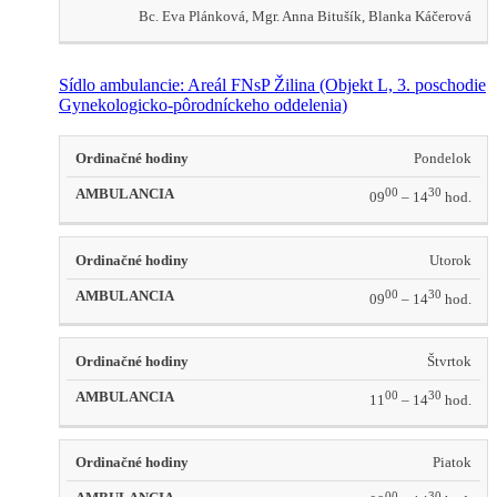
Bc. Eva Plánková, Mgr. Anna Bitušík, Blanka Káčerová
Sídlo ambulancie: Areál FNsP Žilina
(Objekt L, 3. poschodie
Gynekologicko-pôrodníckeho oddelenia)
Ordinačné
Pondelok
AMBULANCIA
hodiny
00
30
09
– 14
hod.
Utorok
00
30
09
– 14
hod.
Štvrtok
00
30
11
– 14
hod.
Piatok
00
30