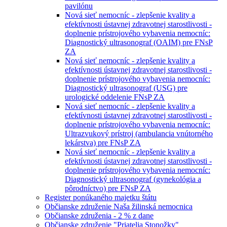
pavilónu
Nová sieť nemocníc - zlepšenie kvality a
efektívnosti ústavnej zdravotnej starostlivosti -
doplnenie prístrojového vybavenia nemocníc:
Diagnostický ultrasonograf (OAIM) pre FNsP
ZA
Nová sieť nemocníc - zlepšenie kvality a
efektívnosti ústavnej zdravotnej starostlivosti -
doplnenie prístrojového vybavenia nemocníc:
Diagnostický ultrasonograf (USG) pre
urologické oddelenie FNsP ZA
Nová sieť nemocníc - zlepšenie kvality a
efektívnosti ústavnej zdravotnej starostlivosti -
doplnenie prístrojového vybavenia nemocníc:
Ultrazvukový prístroj (ambulancia vnútorného
lekárstva) pre FNsP ZA
Nová sieť nemocníc - zlepšenie kvality a
efektívnosti ústavnej zdravotnej starostlivosti -
doplnenie prístrojového vybavenia nemocníc:
Diagnostický ultrasonograf (gynekológia a
pôrodníctvo) pre FNsP ZA
Register ponúkaného majetku štátu
Občianske združenie Naša žilinská nemocnica
Občianske združenia - 2 % z dane
Občianske združenie "Priatelia Stonožky"