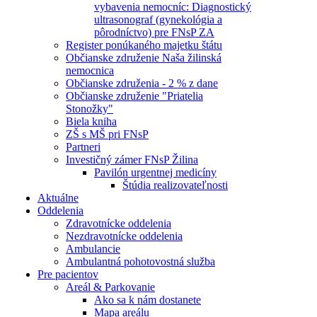
vybavenia nemocníc: Diagnostický
ultrasonograf (gynekológia a
pôrodníctvo) pre FNsP ZA
Register ponúkaného majetku štátu
Občianske združenie Naša žilinská
nemocnica
Občianske združenia - 2 % z dane
Občianske združenie "Priatelia
Stonožky"
Biela kniha
ZŠ s MŠ pri FNsP
Partneri
Investičný zámer FNsP Žilina
Pavilón urgentnej medicíny
Štúdia realizovateľnosti
Aktuálne
Oddelenia
Zdravotnícke oddelenia
Nezdravotnícke oddelenia
Ambulancie
Ambulantná pohotovostná služba
Pre pacientov
Areál & Parkovanie
Ako sa k nám dostanete
Mapa areálu