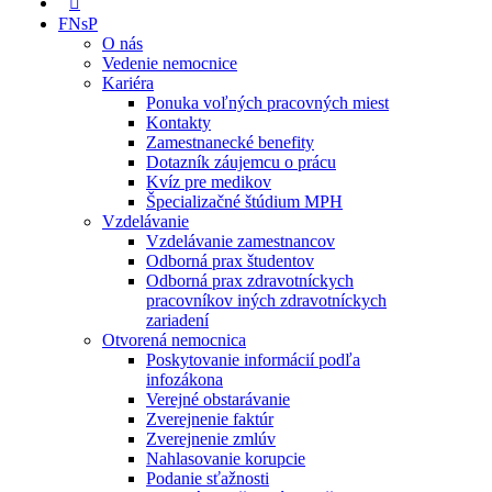
FNsP
O nás
Vedenie nemocnice
Kariéra
Ponuka voľných pracovných miest
Kontakty
Zamestnanecké benefity
Dotazník záujemcu o prácu
Kvíz pre medikov
Špecializačné štúdium MPH
Vzdelávanie
Vzdelávanie zamestnancov
Odborná prax študentov
Odborná prax zdravotníckych
pracovníkov iných zdravotníckych
zariadení
Otvorená nemocnica
Poskytovanie informácií podľa
infozákona
Verejné obstarávanie
Zverejnenie faktúr
Zverejnenie zmlúv
Nahlasovanie korupcie
Podanie sťažnosti