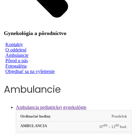
Gynekológia a pôrodníctvo
Kontakty
O oddelení
Ambulancie
Pôrod u nás
Fotogaléria
Objednať sa na vyšetrenie
Ambulancie
Ambulancia pediatrickej gynekológie
Ordinačné
Pondelok
hodiny
00
00
07
– 12
hod.