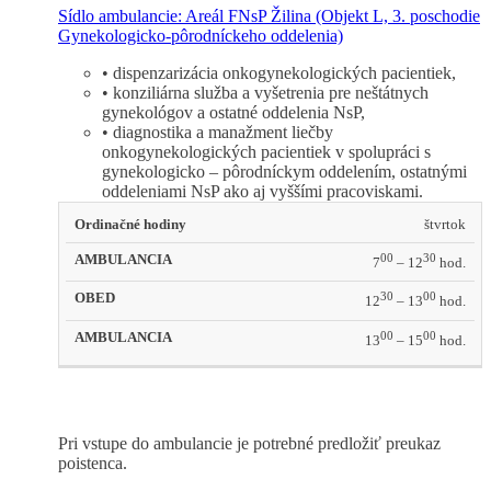
Sídlo ambulancie: Areál FNsP Žilina
(Objekt L, 3. poschodie
Gynekologicko-pôrodníckeho oddelenia)
• dispenzarizácia onkogynekologických pacientiek,
• konziliárna služba a vyšetrenia pre neštátnych
gynekológov a ostatné oddelenia NsP,
• diagnostika a manažment liečby
onkogynekologických pacientiek v spolupráci s
gynekologicko – pôrodníckym oddelením, ostatnými
oddeleniami NsP ako aj vyššími pracoviskami.
Ordinačné
štvrtok
AMBULANCIA
OBED
AMBULANC
hodiny
00
30
7
– 12
hod.
30
00
12
– 13
hod.
00
00
13
– 15
hod.
Pri vstupe do ambulancie je potrebné predložiť preukaz
poistenca.