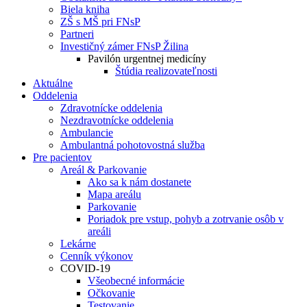
Biela kniha
ZŠ s MŠ pri FNsP
Partneri
Investičný zámer FNsP Žilina
Pavilón urgentnej medicíny
Štúdia realizovateľnosti
Aktuálne
Oddelenia
Zdravotnícke oddelenia
Nezdravotnícke oddelenia
Ambulancie
Ambulantná pohotovostná služba
Pre pacientov
Areál & Parkovanie
Ako sa k nám dostanete
Mapa areálu
Parkovanie
Poriadok pre vstup, pohyb a zotrvanie osôb v
areáli
Lekárne
Cenník výkonov
COVID-19
Všeobecné informácie
Očkovanie
Testovanie