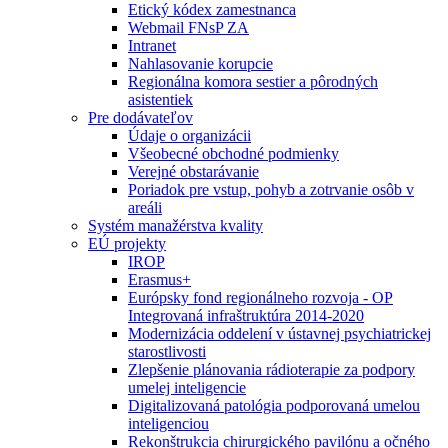
Etický kódex zamestnanca
Webmail FNsP ZA
Intranet
Nahlasovanie korupcie
Regionálna komora sestier a pôrodných
asistentiek
Pre dodávateľov
Údaje o organizácii
Všeobecné obchodné podmienky
Verejné obstarávanie
Poriadok pre vstup, pohyb a zotrvanie osôb v
areáli
Systém manažérstva kvality
EÚ projekty
IROP
Erasmus+
Európsky fond regionálneho rozvoja - OP
Integrovaná infraštruktúra 2014-2020
Modernizácia oddelení v ústavnej psychiatrickej
starostlivosti
Zlepšenie plánovania rádioterapie za podpory
umelej inteligencie
Digitalizovaná patológia podporovaná umelou
inteligenciou
Rekonštrukcia chirurgického pavilónu a očného