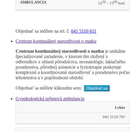
30
00
12
– 15
hod.
Objednať sa môžete na tel. č.
041 5110 611
Centrum kontinuálnej starostlivosti o matku
Centrum kontinuálnej starostlivosti o matku
je unikátne
špecializované zariadenie, v ktorom tím zložený z
odborníkov z oblasti pôrodníctva, neonatológie, laktačného
poradenstva, pôrodnej asistencie a fyzioterapie poskytuje
komplexnú a koordinovanú starostlivosť a poradenstvo počas
tehotenstva a v popôrodnom období.
Objednať sa môžete kliknutím sem:
Objednať sa
Gynekologická príjmová ambulancia
Lekár
041 5110 761