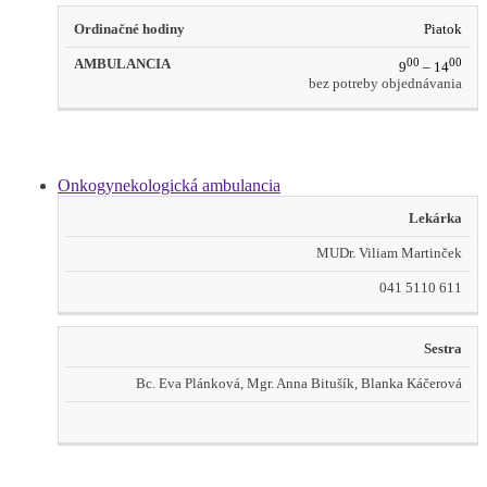
Piatok
00
00
9
– 14
bez potreby objednávania
Onkogynekologická ambulancia
Lekárka
MUDr. Viliam Martinček
041 5110 611
Sestra
Bc. Eva Plánková, Mgr. Anna Bitušík, Blanka Káčerová