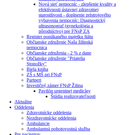
Nová sieť nemocníc - zlepšenie kvality a
efektívnosti ústavnej zdravotnej
starostlivosti - doplnenie prístrojového
vybavenia nemocníc: Diagnostický
ultrasonograf (gynekológia a
pôrodníctvo) pre FNsP ZA
Register ponúkaného majetku štátu
Občianske združenie Naša žilinská
nemocnica
Občianske združenia - 2 % z dane
Občianske združenie "Priatelia
Stonožky"
Biela kniha
ZŠ s MŠ pri FNsP
Partneri
Investičný zámer FNsP Žilina
Pavilón urgentnej medicíny
Štúdia realizovateľnosti
Aktuálne
Oddelenia
Zdravotnícke oddelenia
Nezdravotnícke oddelenia
Ambulancie
Ambulantná pohotovostná služba
Pre pacientov