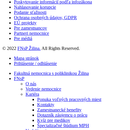
Poskytovanie informácií podľa infozákona
Nahlasovanie korupcie
Podanie sťažnosti
Ochrana osobných údajov, GDPR
EÚ projekty
Pre zamestnancov
Partneri nemocnice
Pre médiá
© 2022
FNsP Žilina.
All Rights Reserved.
Mapa stránok
Prihlásenie / odhlásenie
Fakultná nemocnica s poliklinikou Žilina
FNsP
O nás
Vedenie nemocnice
Kariéra
Ponuka voľných pracovných miest
Kontakty
Zamestnanecké benefity
Dotazník záujemcu o prácu
Kvíz pre medikov
Špecializačné štúdium MPH