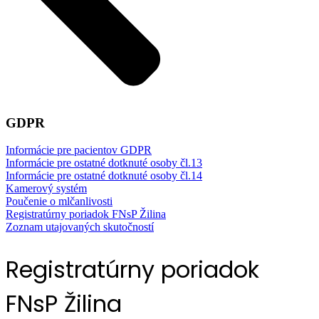
GDPR
Informácie pre pacientov GDPR
Informácie pre ostatné dotknuté osoby čl.13
Informácie pre ostatné dotknuté osoby čl.14
Kamerový systém
Poučenie o mlčanlivosti
Registratúrny poriadok FNsP Žilina
Zoznam utajovaných skutočností
Registratúrny poriadok
FNsP Žilina