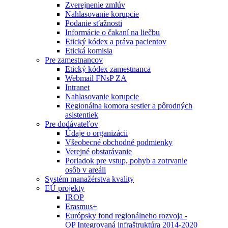
Zverejnenie zmlúv
Nahlasovanie korupcie
Podanie sťažnosti
Informácie o čakaní na liečbu
Etický kódex a práva pacientov
Etická komisia
Pre zamestnancov
Etický kódex zamestnanca
Webmail FNsP ZA
Intranet
Nahlasovanie korupcie
Regionálna komora sestier a pôrodných
asistentiek
Pre dodávateľov
Údaje o organizácii
Všeobecné obchodné podmienky
Verejné obstarávanie
Poriadok pre vstup, pohyb a zotrvanie
osôb v areáli
Systém manažérstva kvality
EÚ projekty
IROP
Erasmus+
Európsky fond regionálneho rozvoja -
OP Integrovaná infraštruktúra 2014-2020