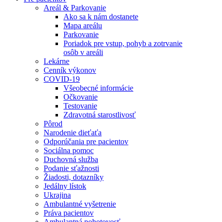
Areál & Parkovanie
Ako sa k nám dostanete
Mapa areálu
Parkovanie
Poriadok pre vstup, pohyb a zotrvanie
osôb v areáli
Lekárne
Cenník výkonov
COVID-19
Všeobecné informácie
Očkovanie
Testovanie
Zdravotná starostlivosť
Pôrod
Narodenie dieťaťa
Odporúčania pre pacientov
Sociálna pomoc
Duchovná služba
Podanie sťažnosti
Žiadosti, dotazníky
Jedálny lístok
Ukrajina
Ambulantné vyšetrenie
Práva pacientov
Ambulantná pohotovosť