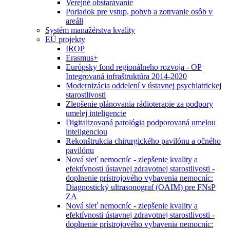
Verejné obstarávanie
Poriadok pre vstup, pohyb a zotrvanie osôb v
areáli
Systém manažérstva kvality
EÚ projekty
IROP
Erasmus+
Európsky fond regionálneho rozvoja - OP
Integrovaná infraštruktúra 2014-2020
Modernizácia oddelení v ústavnej psychiatrickej
starostlivosti
Zlepšenie plánovania rádioterapie za podpory
umelej inteligencie
Digitalizovaná patológia podporovaná umelou
inteligenciou
Rekonštrukcia chirurgického pavilónu a očného
pavilónu
Nová sieť nemocníc - zlepšenie kvality a
efektívnosti ústavnej zdravotnej starostlivosti -
doplnenie prístrojového vybavenia nemocníc:
Diagnostický ultrasonograf (OAIM) pre FNsP
ZA
Nová sieť nemocníc - zlepšenie kvality a
efektívnosti ústavnej zdravotnej starostlivosti -
doplnenie prístrojového vybavenia nemocníc: