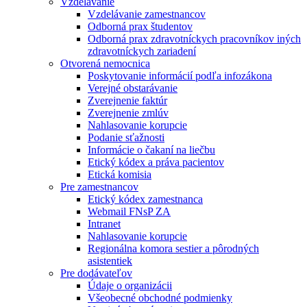
Vzdelávanie
Vzdelávanie zamestnancov
Odborná prax študentov
Odborná prax zdravotníckych pracovníkov iných
zdravotníckych zariadení
Otvorená nemocnica
Poskytovanie informácií podľa infozákona
Verejné obstarávanie
Zverejnenie faktúr
Zverejnenie zmlúv
Nahlasovanie korupcie
Podanie sťažnosti
Informácie o čakaní na liečbu
Etický kódex a práva pacientov
Etická komisia
Pre zamestnancov
Etický kódex zamestnanca
Webmail FNsP ZA
Intranet
Nahlasovanie korupcie
Regionálna komora sestier a pôrodných
asistentiek
Pre dodávateľov
Údaje o organizácii
Všeobecné obchodné podmienky