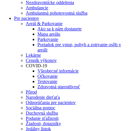
Nezdravotnícke oddelenia
Ambulancie
Ambulantná pohotovostná služba
Pre pacientov
Areál & Parkovanie
Ako sa k nám dostanete
Mapa areálu
Parkovanie
Poriadok pre vstup, pohyb a zotrvanie osôb v
areáli
Lekárne
Cenník výkonov
COVID-19
Všeobecné informácie
Očkovanie
Testovanie
Zdravotná starostlivosť
Pôrod
Narodenie dieťaťa
Odporúčania pre pacientov
Sociálna pomoc
Duchovná služba
Podanie sťažnosti
Žiadosti, dotazníky
Jedálny lístok