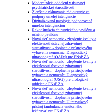
Modernizácia oddelení v ústavnej
psychiatrickej starostlivosti
Zlepšenie plánovania rádioterapie za
podpory umelej inteligencie
Digitalizovaná patológia podporovaná
umelou inteligenciou
Rekonštrukcia chirurgického pavilónu a
očného pavilónu
Nová sieť nemocníc - zlepšenie kvality a
efektívnosti ústavnej zdravotnej
starostlivosti - doplnenie prístrojového
vybavenia nemocníc: Diagnostický
ultrasonograf (OAIM) pre FNsP ZA
Nová sieť nemocníc - zlepšenie kvality a
efektívnosti ústavnej zdravotnej
starostlivosti - doplnenie prístrojového
vybavenia nemocníc: Diagnostický
ultrasonograf (USG) pre urologické
oddelenie FNsP ZA
Nová sieť nemocníc - zlepšenie kvality a
efektívnosti ústavnej zdravotnej
starostlivosti - doplnenie prístrojového
vybavenia nemocníc: Ultrazvukový
prístroj (ambulancia vnútorného
lekárstva) pre FNsP ZA