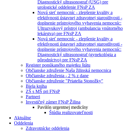
Diagnostický ultrasonograf (USG) pre
urologické oddelenie FNsP ZA
Nová sieť nemocníc - zlepšenie kvality a
efektívnosti ústavnej zdravotnej starostlivosti -
doplnenie prístrojového vybavenia nemocníc:
Ultrazvukový prístroj (ambulancia vnútorného
lekárstva) pre FNsP ZA
Nová sieť nemocníc - zlepšenie kvality a
efektívnosti ústavnej zdravotnej starostlivosti -
doplnenie prístrojového vybavenia nemocníc:
Diagnostický ultrasonograf (gynekológia a
pôrodníctvo) pre FNsP ZA
Register ponúkaného majetku štátu
Občianske združenie Naša žilinská nemocnica
Občianske združenia - 2 % z dane
Občianske združenie "Priatelia Stonožky"
Biela kniha
ZŠ s MŠ pri FNsP
Partneri
Investičný zámer FNsP Žilina
Pavilón urgentnej medicíny
Štúdia realizovateľnosti
Aktuálne
Oddelenia
Zdravotnícke oddelenia