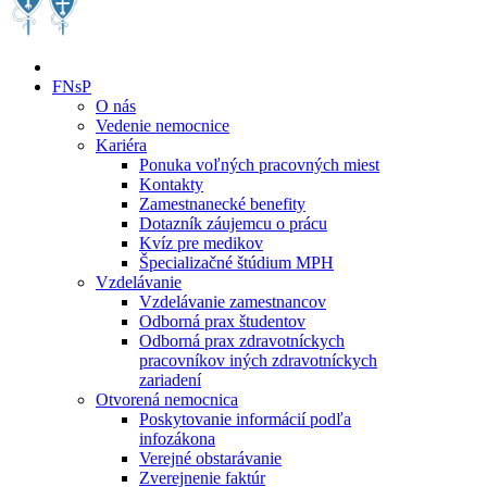
FNsP
O nás
Vedenie nemocnice
Kariéra
Ponuka voľných pracovných miest
Kontakty
Zamestnanecké benefity
Dotazník záujemcu o prácu
Kvíz pre medikov
Špecializačné štúdium MPH
Vzdelávanie
Vzdelávanie zamestnancov
Odborná prax študentov
Odborná prax zdravotníckych
pracovníkov iných zdravotníckych
zariadení
Otvorená nemocnica
Poskytovanie informácií podľa
infozákona
Verejné obstarávanie
Zverejnenie faktúr