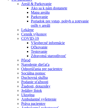
Areál & Parkovanie
Ako sa k nám dostanete
Mapa areálu
Parkovanie
Poriadok pre vstup, pohyb a zotrvanie
osôb v areáli
Lekárne
Cenník výkonov
COVID-19
Všeobecné informácie
Očkovanie
Testovanie
Zdravotná starostlivosť
Pôrod
Narodenie dieťaťa
Odporúčania pre pacientov
Sociálna pomoc
Duchovná služba
Podanie sťažnosti
Žiadosti, dotazníky
Jedálny lístok
Ukrajina
Ambulantné vyšetrenie
Práva pacientov
Ambulantná pohotovosť