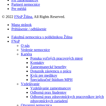
Pre zamestnancov
Partneri nemocnice
Pre médiá
© 2022
FNsP Žilina.
All Rights Reserved.
Mapa stránok
Prihlásenie / odhlásenie
Fakultná nemocnica s poliklinikou Žilina
FNsP
O nás
Vedenie nemocnice
Kariéra
Ponuka voľných pracovných miest
Kontakty
Zamestnanecké benefity
Dotazník záujemcu o prácu
Kvíz pre medikov
Špecializačné štúdium MPH
Vzdelávanie
Vzdelávanie zamestnancov
Odborná prax študentov
Odborná prax zdravotníckych pracovníkov iných
zdravotníckych zariadení
Otvorená nemocnica