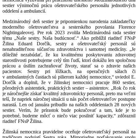
sestier výnimočnú prácu ošetrovateľského personálu jednotlivých
oddelení a ambulancií.
Medzinárodný deň sestier je pripomienkou narodenia zakladateľky
moderného ošetrovateľstva a sesterského povolania Florence
Nightingaleovej. Pre rok 2023 zvolila Medzinárodná rada sestier
tému „Naše sestry. Naša budúcnosť.“ Ako priblížil riaditeľ FNsP
Žilina Eduard Dorčík, sestry a ošetrovateľský personál sú
nenahraditeľnou súčasťou zdravotníctva i samotnej medicíny. „Je
dôležité nezabúdať, že ku kvalitnému poskytovaniu zdravotnej
starostlivosti potrebujeme celý tím ľudí, ktorí dokážu len spoločnou
prácou a úsilím zachraňovať životy, starať sa o zdravie našich
pacientov. Sestry pri lôžkach, na operačných sálach či
v ambulantných častiach sú pilierom každej nemocnice,“ uviedol E.
Dorčík a doplnil, že v žilinskej nemocnici pracuje 860 sestier,
pôrodných asistentiek, praktických sestier – asistentov. „Rok čo rok
je náročnejšie získať kvalitný zdravotnícky personál, preto ma veľmi
teší, že napriek náročnej situácii u nás počet ošetrovateľov postupne
narastá. Len od januára pribudlo na našich oddeleniach 28 nových
sestier. Verím, že prírastok bude pokračovať a tam, kde je to
potrebné, budeme môcť o niečo viac posilniť kapacity,“ zdôraznil
riaditeľ FNsP Žilina.
Žilinská nemocnica pravidelne oceňuje ošetrovateľský personál na
tradičnom podujatí Sestra roka. Mimoriadne poďakovanie spolu