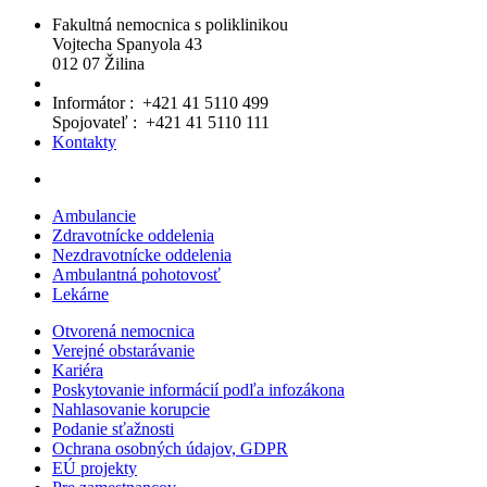
Fakultná nemocnica s poliklinikou
Vojtecha Spanyola 43
012 07 Žilina
Informátor : +421 41 5110 499
Spojovateľ : +421 41 5110 111
Kontakty
Ambulancie
Zdravotnícke oddelenia
Nezdravotnícke oddelenia
Ambulantná pohotovosť
Lekárne
Otvorená nemocnica
Verejné obstarávanie
Kariéra
Poskytovanie informácií podľa infozákona
Nahlasovanie korupcie
Podanie sťažnosti
Ochrana osobných údajov, GDPR
EÚ projekty