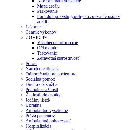
Ako sa k nám dostanete
Mapa areálu
Parkovanie
Poriadok pre vstup, pohyb a zotrvanie osôb v
areáli
Lekárne
Cenník výkonov
COVID-19
Všeobecné informácie
Očkovanie
Testovanie
Zdravotná starostlivosť
Pôrod
Narodenie dieťaťa
Odporúčania pre pacientov
Sociálna pomoc
Duchovná služba
Podanie sťažnosti
Žiadosti, dotazníky
Jedálny lístok
Ukrajina
Ambulantné vyšetrenie
Práva pacientov
Ambulantná pohotovosť
Hospitalizácia