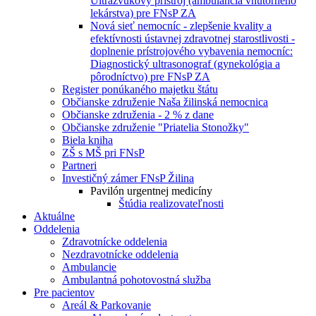
Ultrazvukový prístroj (ambulancia vnútorného
lekárstva) pre FNsP ZA
Nová sieť nemocníc - zlepšenie kvality a
efektívnosti ústavnej zdravotnej starostlivosti -
doplnenie prístrojového vybavenia nemocníc:
Diagnostický ultrasonograf (gynekológia a
pôrodníctvo) pre FNsP ZA
Register ponúkaného majetku štátu
Občianske združenie Naša žilinská nemocnica
Občianske združenia - 2 % z dane
Občianske združenie "Priatelia Stonožky"
Biela kniha
ZŠ s MŠ pri FNsP
Partneri
Investičný zámer FNsP Žilina
Pavilón urgentnej medicíny
Štúdia realizovateľnosti
Aktuálne
Oddelenia
Zdravotnícke oddelenia
Nezdravotnícke oddelenia
Ambulancie
Ambulantná pohotovostná služba
Pre pacientov
Areál & Parkovanie