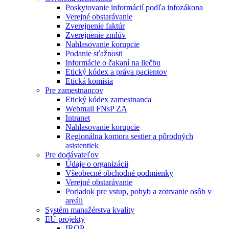
Poskytovanie informácií podľa infozákona
Verejné obstarávanie
Zverejnenie faktúr
Zverejnenie zmlúv
Nahlasovanie korupcie
Podanie sťažnosti
Informácie o čakaní na liečbu
Etický kódex a práva pacientov
Etická komisia
Pre zamestnancov
Etický kódex zamestnanca
Webmail FNsP ZA
Intranet
Nahlasovanie korupcie
Regionálna komora sestier a pôrodných
asistentiek
Pre dodávateľov
Údaje o organizácii
Všeobecné obchodné podmienky
Verejné obstarávanie
Poriadok pre vstup, pohyb a zotrvanie osôb v
areáli
Systém manažérstva kvality
EÚ projekty
IROP