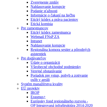
Zverejnenie zmlúv
Nahlasovanie korupcie
Podanie sťažnosti
Informácie o čakaní na liečbu
Etický kódex a práva pacientov
Etická komisia
Pre zamestnancov
Etický kódex zamestnanca
Webmail FNsP ZA
Intranet
Nahlasovanie korupcie
Regionálna komora sestier a pôrodných
asistentiek
Pre dodávateľov
Údaje o organizácii
Všeobecné obchodné podmienky
Verejné obstarávanie
Poriadok pre vstup, pohyb a zotrvanie
osôb v areáli
Systém manažérstva kvality
EÚ projekty
IROP
Erasmus+
Európsky fond regionálneho rozvoja -
OP Integrovaná infraštruktúra 2014-2020