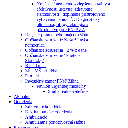
Nová sieť nemocníc - zlepšenie kvality a
efektívnosti ústavnej zdravotnej
starostlivosti - doplnenie prístrojového
vybavenia nemocníc: Diagnostický
ultrasonograf (gynekológia a
pôrodníctvo) pre FNsP ZA
Register ponúkaného majetku štátu
Občianske združenie Naša žilinská
nemocnica
Občianske združenia - 2 % z dane
Občianske združenie "Priatelia
Stonožky"
Biela kniha
ZŠ s MŠ pri FNsP
Partneri
Investičný zámer FNsP Žilina
Pavilón urgentnej medicíny
Štúdia realizovateľnosti
Aktuálne
Oddelenia
Zdravotnícke oddelenia
Nezdravotnícke oddelenia
Ambulancie
Ambulantná pohotovostná služba
Pre pacientov