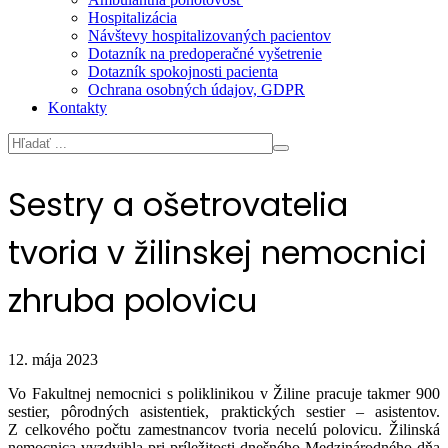
Hospitalizácia
Návštevy hospitalizovaných pacientov
Dotazník na predoperačné vyšetrenie
Dotazník spokojnosti pacienta
Ochrana osobných údajov, GDPR
Kontakty
Sestry a ošetrovatelia
tvoria v žilinskej nemocnici
zhruba polovicu
12. mája 2023
Vo Fakultnej nemocnici s poliklinikou v Žiline pracuje takmer 900
sestier, pôrodných asistentiek, praktických sestier – asistentov.
Z celkového počtu zamestnancov tvoria necelú polovicu. Žilinská
nemocnica vyzdvihla pri príležitosti dnešného Medzinárodného dňa