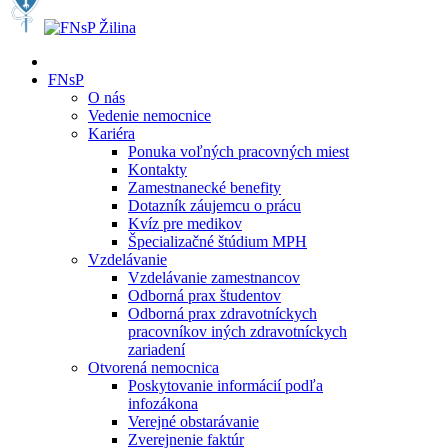
FNsP
O nás
Vedenie nemocnice
Kariéra
Ponuka voľných pracovných miest
Kontakty
Zamestnanecké benefity
Dotazník záujemcu o prácu
Kvíz pre medikov
Špecializačné štúdium MPH
Vzdelávanie
Vzdelávanie zamestnancov
Odborná prax študentov
Odborná prax zdravotníckych
pracovníkov iných zdravotníckych
zariadení
Otvorená nemocnica
Poskytovanie informácií podľa
infozákona
Verejné obstarávanie
Zverejnenie faktúr