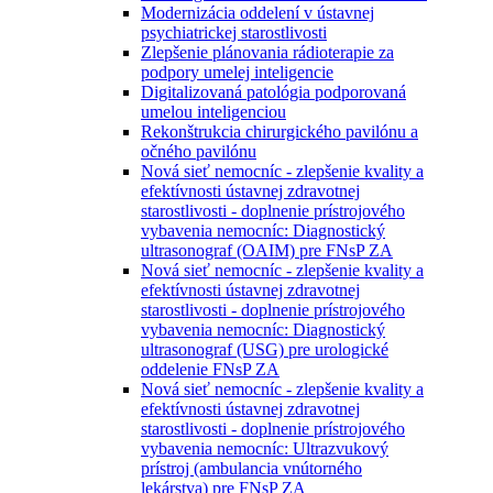
Modernizácia oddelení v ústavnej
psychiatrickej starostlivosti
Zlepšenie plánovania rádioterapie za
podpory umelej inteligencie
Digitalizovaná patológia podporovaná
umelou inteligenciou
Rekonštrukcia chirurgického pavilónu a
očného pavilónu
Nová sieť nemocníc - zlepšenie kvality a
efektívnosti ústavnej zdravotnej
starostlivosti - doplnenie prístrojového
vybavenia nemocníc: Diagnostický
ultrasonograf (OAIM) pre FNsP ZA
Nová sieť nemocníc - zlepšenie kvality a
efektívnosti ústavnej zdravotnej
starostlivosti - doplnenie prístrojového
vybavenia nemocníc: Diagnostický
ultrasonograf (USG) pre urologické
oddelenie FNsP ZA
Nová sieť nemocníc - zlepšenie kvality a
efektívnosti ústavnej zdravotnej
starostlivosti - doplnenie prístrojového
vybavenia nemocníc: Ultrazvukový
prístroj (ambulancia vnútorného
lekárstva) pre FNsP ZA