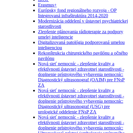
Erasmus+
Európsky fond regionálneho rozvoja - OP
Integrovaná infraštruktúra 2014-2020
Modernizácia oddelení v ústavnej psychiatrickej
starostlivosti
Zlepšenie plánovania rádioterapie za podpory
umelej inteligencie
Digitalizovaná patológia podporovaná umelou
inteligenciou
Rekonštrukcia chirurgického pavilónu a očného
pavilónu
Nová sieť nemocníc - zlepšenie kvality a
efektívnosti ústavnej zdravotnej starostlivosti -
doplnenie prístrojového vybavenia nemocníc:
Diagnostický ultrasonograf (OAIM) pre FNsP
ZA
Nová sieť nemocníc - zlepšenie kvality a
efektívnosti ústavnej zdravotnej starostlivosti -
doplnenie prístrojového vybavenia nemocníc:
Diagnostický ultrasonograf (USG) pre
urologické oddelenie FNsP ZA
Nová sieť nemocníc - zlepšenie kvality a
efektívnosti ústavnej zdravotnej starostlivosti -
doplnenie prístrojového vybavenia nemocníc: