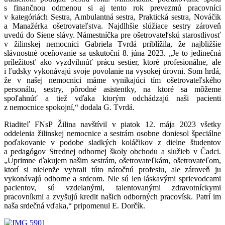
s finančnou odmenou si aj tento rok prevezmú pracovníci
v kategóriách Sestra, Ambulantná sestra, Praktická sestra, Nováčik
a Manažérka ošetrovateľstva. Najdlhšie slúžiace sestry zároveň
uvedú do Siene slávy. Námestníčka pre ošetrovateľskú starostlivosť
v žilinskej nemocnici Gabriela Tvrdá priblížila, že najbližšie
slávnostné oceňovanie sa uskutoční 8. júna 2023. „Je to jedinečná
príležitosť ako vyzdvihnúť prácu sestier, ktoré profesionálne, ale
i ľudsky vykonávajú svoje povolanie na vysokej úrovni. Som hrdá,
že v našej nemocnici máme vynikajúci tím ošetrovateľského
personálu, sestry, pôrodné asistentky, na ktoré sa môžeme
spoľahnúť a tiež vďaka ktorým odchádzajú naši pacienti
z nemocnice spokojní,“ dodala G. Tvrdá.
Riaditeľ FNsP Žilina navštívil v piatok 12. mája 2023 všetky
oddelenia žilinskej nemocnice a sestrám osobne doniesol špeciálne
poďakovanie v podobe sladkých koláčikov z dielne študentov
a pedagógov Strednej odbornej školy obchodu a služieb v Čadci.
„Úprimne ďakujem našim sestrám, ošetrovateľkám, ošetrovateľom,
ktorí si nielenže vybrali túto náročnú profesiu, ale zároveň ju
vykonávajú odborne a srdcom. Nie sú len láskavými sprievodcami
pacientov, sú vzdelanými, talentovanými zdravotníckymi
pracovníkmi a zvyšujú kredit našich odborných pracovísk. Patrí im
naša srdečná vďaka,“ pripomenul E. Dorčík.