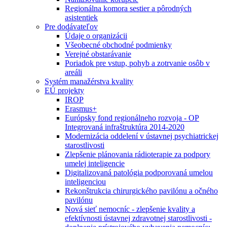
Regionálna komora sestier a pôrodných
asistentiek
Pre dodávateľov
Údaje o organizácii
Všeobecné obchodné podmienky
Verejné obstarávanie
Poriadok pre vstup, pohyb a zotrvanie osôb v
areáli
Systém manažérstva kvality
EÚ projekty
IROP
Erasmus+
Európsky fond regionálneho rozvoja - OP
Integrovaná infraštruktúra 2014-2020
Modernizácia oddelení v ústavnej psychiatrickej
starostlivosti
Zlepšenie plánovania rádioterapie za podpory
umelej inteligencie
Digitalizovaná patológia podporovaná umelou
inteligenciou
Rekonštrukcia chirurgického pavilónu a očného
pavilónu
Nová sieť nemocníc - zlepšenie kvality a
efektívnosti ústavnej zdravotnej starostlivosti -