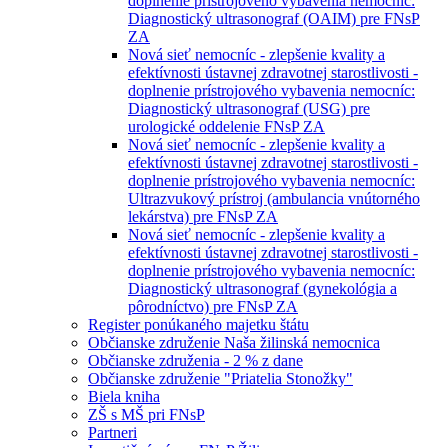
doplnenie prístrojového vybavenia nemocníc:
Diagnostický ultrasonograf (OAIM) pre FNsP
ZA
Nová sieť nemocníc - zlepšenie kvality a
efektívnosti ústavnej zdravotnej starostlivosti -
doplnenie prístrojového vybavenia nemocníc:
Diagnostický ultrasonograf (USG) pre
urologické oddelenie FNsP ZA
Nová sieť nemocníc - zlepšenie kvality a
efektívnosti ústavnej zdravotnej starostlivosti -
doplnenie prístrojového vybavenia nemocníc:
Ultrazvukový prístroj (ambulancia vnútorného
lekárstva) pre FNsP ZA
Nová sieť nemocníc - zlepšenie kvality a
efektívnosti ústavnej zdravotnej starostlivosti -
doplnenie prístrojového vybavenia nemocníc:
Diagnostický ultrasonograf (gynekológia a
pôrodníctvo) pre FNsP ZA
Register ponúkaného majetku štátu
Občianske združenie Naša žilinská nemocnica
Občianske združenia - 2 % z dane
Občianske združenie "Priatelia Stonožky"
Biela kniha
ZŠ s MŠ pri FNsP
Partneri