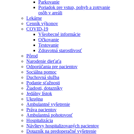
Parkovanie
Poriadok pre vstup, pohyb a zotrvanie
osôb v areáli
Lekárne
Cenník výkonov
COVID-19
Všeobecné informácie
Očkovanie
Testovanie
Zdravotná starostlivosť
Pôrod
Narodenie dieťaťa
Odporúčania pre pacientov
Sociálna pomoc
Duchovná služba
Podanie sťažnosti
Žiadosti, dotazníky
Jedálny lístok
Ukrajina
Ambulantné vyšetrenie
Práva pacientov
Ambulantná pohotovosť
Hospitalizácia
Návštevy hospitalizovaných pacientov
Dotazník na predoperačné vyšetrenie