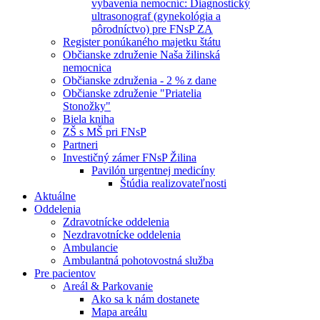
vybavenia nemocníc: Diagnostický
ultrasonograf (gynekológia a
pôrodníctvo) pre FNsP ZA
Register ponúkaného majetku štátu
Občianske združenie Naša žilinská
nemocnica
Občianske združenia - 2 % z dane
Občianske združenie "Priatelia
Stonožky"
Biela kniha
ZŠ s MŠ pri FNsP
Partneri
Investičný zámer FNsP Žilina
Pavilón urgentnej medicíny
Štúdia realizovateľnosti
Aktuálne
Oddelenia
Zdravotnícke oddelenia
Nezdravotnícke oddelenia
Ambulancie
Ambulantná pohotovostná služba
Pre pacientov
Areál & Parkovanie
Ako sa k nám dostanete
Mapa areálu