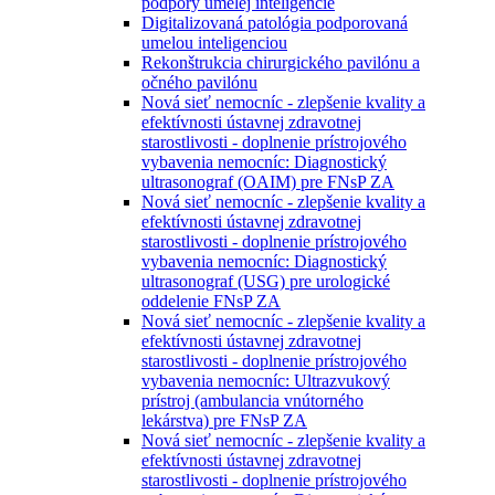
podpory umelej inteligencie
Digitalizovaná patológia podporovaná
umelou inteligenciou
Rekonštrukcia chirurgického pavilónu a
očného pavilónu
Nová sieť nemocníc - zlepšenie kvality a
efektívnosti ústavnej zdravotnej
starostlivosti - doplnenie prístrojového
vybavenia nemocníc: Diagnostický
ultrasonograf (OAIM) pre FNsP ZA
Nová sieť nemocníc - zlepšenie kvality a
efektívnosti ústavnej zdravotnej
starostlivosti - doplnenie prístrojového
vybavenia nemocníc: Diagnostický
ultrasonograf (USG) pre urologické
oddelenie FNsP ZA
Nová sieť nemocníc - zlepšenie kvality a
efektívnosti ústavnej zdravotnej
starostlivosti - doplnenie prístrojového
vybavenia nemocníc: Ultrazvukový
prístroj (ambulancia vnútorného
lekárstva) pre FNsP ZA
Nová sieť nemocníc - zlepšenie kvality a
efektívnosti ústavnej zdravotnej
starostlivosti - doplnenie prístrojového