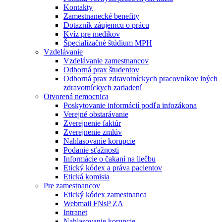
Kontakty
Zamestnanecké benefity
Dotazník záujemcu o prácu
Kvíz pre medikov
Špecializačné štúdium MPH
Vzdelávanie
Vzdelávanie zamestnancov
Odborná prax študentov
Odborná prax zdravotníckych pracovníkov iných
zdravotníckych zariadení
Otvorená nemocnica
Poskytovanie informácií podľa infozákona
Verejné obstarávanie
Zverejnenie faktúr
Zverejnenie zmlúv
Nahlasovanie korupcie
Podanie sťažnosti
Informácie o čakaní na liečbu
Etický kódex a práva pacientov
Etická komisia
Pre zamestnancov
Etický kódex zamestnanca
Webmail FNsP ZA
Intranet
Nahlasovanie korupcie