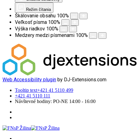
Režim čítania
Škálovanie obsahu
100
%
Veľkosť písma
100
%
Výška riadkov
100
%
Medzery medzi písmenami
100
%
Web Accessibility plugin
by DJ-Extensions.com
Tooltip text
+421 41 5110 499
+421 41 5110 111
Návštevné hodiny: PO-NE 14:00 - 16:00