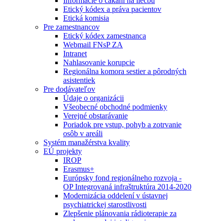
Informácie o čakaní na liečbu
Etický kódex a práva pacientov
Etická komisia
Pre zamestnancov
Etický kódex zamestnanca
Webmail FNsP ZA
Intranet
Nahlasovanie korupcie
Regionálna komora sestier a pôrodných
asistentiek
Pre dodávateľov
Údaje o organizácii
Všeobecné obchodné podmienky
Verejné obstarávanie
Poriadok pre vstup, pohyb a zotrvanie
osôb v areáli
Systém manažérstva kvality
EÚ projekty
IROP
Erasmus+
Európsky fond regionálneho rozvoja -
OP Integrovaná infraštruktúra 2014-2020
Modernizácia oddelení v ústavnej
psychiatrickej starostlivosti
Zlepšenie plánovania rádioterapie za