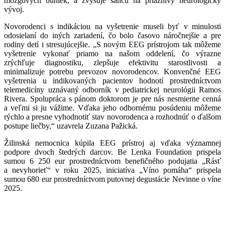
mozgových buniek, a zvyšuje šancu na priaznivý neurologický
vývoj.
Novorodenci s indikáciou na vyšetrenie museli byť v minulosti
odosielaní do iných zariadení, čo bolo časovo náročnejšie a pre
rodiny detí i stresujúcejšie. „S novým EEG prístrojom tak môžeme
vyšetrenie vykonať priamo na našom oddelení, čo výrazne
zrýchľuje diagnostiku, zlepšuje efektivitu starostlivosti a
minimalizuje potrebu prevozov novorodencov. Konvenčné EEG
vyšetrenia u indikovaných pacientov hodnotí prostredníctvom
telemedicíny uznávaný odborník v pediatrickej neurológii Ramos
Rivera. Spolupráca s pánom doktorom je pre nás nesmierne cenná
a veľmi si ju vážime. Vďaka jeho odbornému posúdeniu môžeme
rýchlo a presne vyhodnotiť stav novorodenca a rozhodnúť o ďalšom
postupe liečby,“ uzavrela Zuzana Pažická.
Žilinská nemocnica kúpila EEG prístroj aj vďaka významnej
podpore dvoch štedrých darcov. Be Lenka Foundation prispela
sumou 6 250 eur prostredníctvom benefičného podujatia „Rásť
a nevyhorieť“ v roku 2025, iniciatíva „Víno pomáha“ prispela
sumou 680 eur prostredníctvom putovnej degustácie Nevinne o víne
2025.