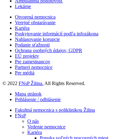
Ambulantná pohotovosť
Lekárne
Otvorená nemocnica
Verejné obstarávanie
Kariéra
Poskytovanie informácií podľa infozákona
Nahlasovanie korupcie
Podanie sťažnosti
Ochrana osobných údajov, GDPR
EÚ projekty
Pre zamestnancov
Partneri nemocnice
Pre médiá
© 2022
FNsP Žilina.
All Rights Reserved.
Mapa stránok
Prihlásenie / odhlásenie
Fakultná nemocnica s poliklinikou Žilina
FNsP
O nás
Vedenie nemocnice
Kariéra
Ponuka voľných pracovných miest