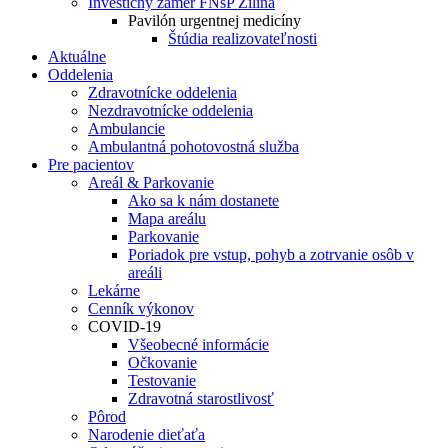
Investičný zámer FNsP Žilina
Pavilón urgentnej medicíny
Štúdia realizovateľnosti
Aktuálne
Oddelenia
Zdravotnícke oddelenia
Nezdravotnícke oddelenia
Ambulancie
Ambulantná pohotovostná služba
Pre pacientov
Areál & Parkovanie
Ako sa k nám dostanete
Mapa areálu
Parkovanie
Poriadok pre vstup, pohyb a zotrvanie osôb v
areáli
Lekárne
Cenník výkonov
COVID-19
Všeobecné informácie
Očkovanie
Testovanie
Zdravotná starostlivosť
Pôrod
Narodenie dieťaťa