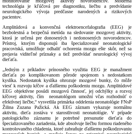
monitorovanie mozgovej aktivity novorodencov. Moderná
technológia je kľúčová pre diagnostiku, liečbu a predvídanie
neurologického vývoja predčasne narodených a rizikových
pacientov.
Amplitúdová a konvenčná elektroencefalografia (EEG) je
bezbolestná a bezpečná metóda na sledovanie mozgovej aktivity,
ktorá je určená pre donosených i nedonosených novorodencov.
Prístroj, ktorým disponujú iba špecializované neonatologické
pracoviská, umožňuje odhaliť ochorenia mozgu ešte skôr, než sa
prejavia viditeľné príznaky a tiež predvídať neurologický vývoj
dieťaťa.
„Jedným z príkladov prínosného využitia EEG je manažment
dieťaťa po komplikovanom pôrode spojenom s nedostatkom
kyslíka. Nedostatok kyslíka ohrozuje mozgové bunky, čo môže
viesť k rozvoju kŕčov a ďalšiemu poškodeniu mozgu. Amplitúdové
EEG objektívne posúdi mozgovú činnosť, jej odchýlky a rozvoj
kŕčovej aktivity, čím neonatológom umožní včas rozhodnúť o
efektívnej liečbe,“ vysvetlila primárka oddelenia neonatológie FNsP
Žilina Zuzana Pažická. Ak EEG záznam vykazuje normálnu
aktivitu, dieťa zostáva v starostlivosti neonatológie. V prípade
patologického záznamu je potrebné presunutie dieťaťa do
špecializovaného zariadenia, kde absolvuje liečbu formou riadeného
kontrolovaného chladenia, ktoré zabraňuje ďalšiemu poškodzovaniu