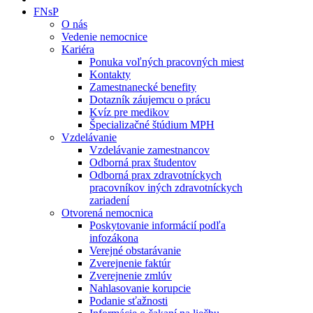
FNsP
O nás
Vedenie nemocnice
Kariéra
Ponuka voľných pracovných miest
Kontakty
Zamestnanecké benefity
Dotazník záujemcu o prácu
Kvíz pre medikov
Špecializačné štúdium MPH
Vzdelávanie
Vzdelávanie zamestnancov
Odborná prax študentov
Odborná prax zdravotníckych
pracovníkov iných zdravotníckych
zariadení
Otvorená nemocnica
Poskytovanie informácií podľa
infozákona
Verejné obstarávanie
Zverejnenie faktúr
Zverejnenie zmlúv
Nahlasovanie korupcie
Podanie sťažnosti