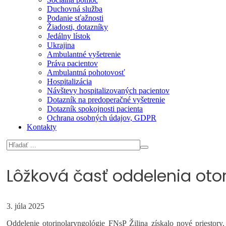
Duchovná služba
Podanie sťažnosti
Žiadosti, dotazníky
Jedálny lístok
Ukrajina
Ambulantné vyšetrenie
Práva pacientov
Ambulantná pohotovosť
Hospitalizácia
Návštevy hospitalizovaných pacientov
Dotazník na predoperačné vyšetrenie
Dotazník spokojnosti pacienta
Ochrana osobných údajov, GDPR
Kontakty
Lôžková časť oddelenia oto
3. júla 2025
Oddelenie otorinolaryngológie FNsP Žilina získalo nové priestor