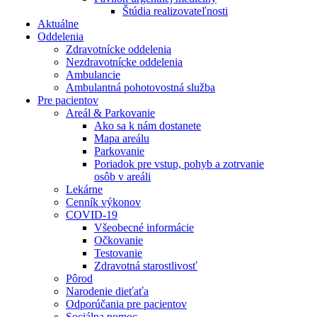
Štúdia realizovateľnosti
Aktuálne
Oddelenia
Zdravotnícke oddelenia
Nezdravotnícke oddelenia
Ambulancie
Ambulantná pohotovostná služba
Pre pacientov
Areál & Parkovanie
Ako sa k nám dostanete
Mapa areálu
Parkovanie
Poriadok pre vstup, pohyb a zotrvanie
osôb v areáli
Lekárne
Cenník výkonov
COVID-19
Všeobecné informácie
Očkovanie
Testovanie
Zdravotná starostlivosť
Pôrod
Narodenie dieťaťa
Odporúčania pre pacientov
Sociálna pomoc