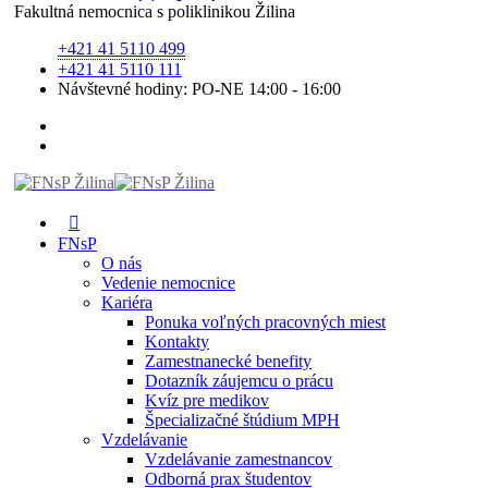
Fakultná nemocnica s poliklinikou Žilina
+421 41 5110 499
+421 41 5110 111
Návštevné hodiny: PO-NE 14:00 - 16:00
FNsP
O nás
Vedenie nemocnice
Kariéra
Ponuka voľných pracovných miest
Kontakty
Zamestnanecké benefity
Dotazník záujemcu o prácu
Kvíz pre medikov
Špecializačné štúdium MPH
Vzdelávanie
Vzdelávanie zamestnancov
Odborná prax študentov