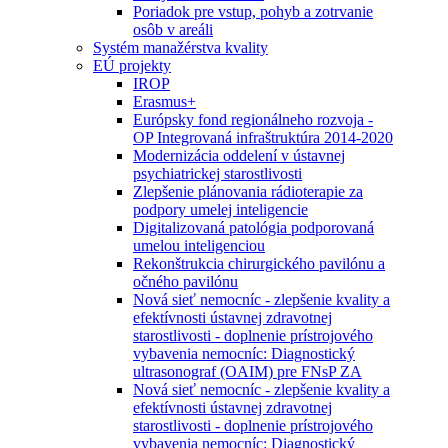
Poriadok pre vstup, pohyb a zotrvanie
osôb v areáli
Systém manažérstva kvality
EÚ projekty
IROP
Erasmus+
Európsky fond regionálneho rozvoja -
OP Integrovaná infraštruktúra 2014-2020
Modernizácia oddelení v ústavnej
psychiatrickej starostlivosti
Zlepšenie plánovania rádioterapie za
podpory umelej inteligencie
Digitalizovaná patológia podporovaná
umelou inteligenciou
Rekonštrukcia chirurgického pavilónu a
očného pavilónu
Nová sieť nemocníc - zlepšenie kvality a
efektívnosti ústavnej zdravotnej
starostlivosti - doplnenie prístrojového
vybavenia nemocníc: Diagnostický
ultrasonograf (OAIM) pre FNsP ZA
Nová sieť nemocníc - zlepšenie kvality a
efektívnosti ústavnej zdravotnej
starostlivosti - doplnenie prístrojového
vybavenia nemocníc: Diagnostický