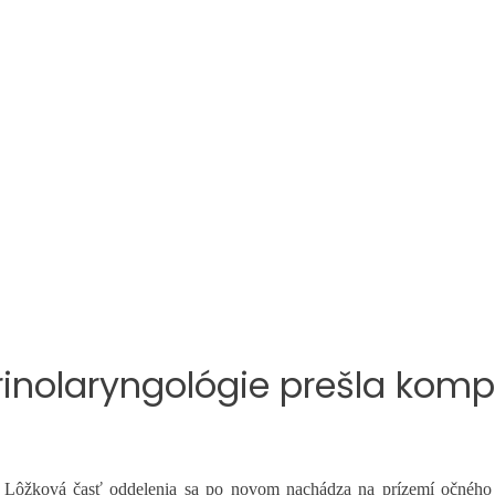
rinolaryngológie prešla kom
y. Lôžková časť oddelenia sa po novom nachádza na prízemí očného 