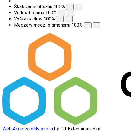
Škálovanie obsahu
100
%
Veľkosť písma
100
%
Výška riadkov
100
%
Medzery medzi písmenami
100
%
Web Accessibility plugin
by DJ-Extensions.com