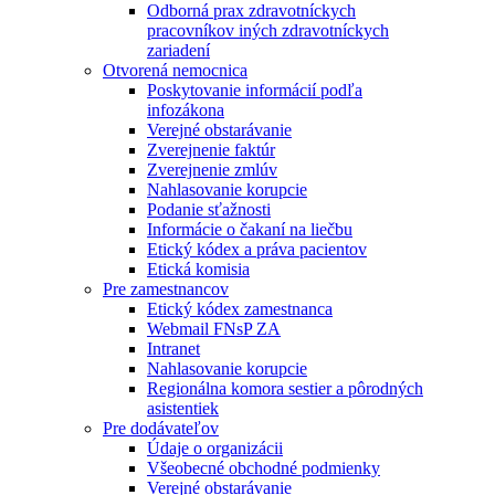
Odborná prax zdravotníckych
pracovníkov iných zdravotníckych
zariadení
Otvorená nemocnica
Poskytovanie informácií podľa
infozákona
Verejné obstarávanie
Zverejnenie faktúr
Zverejnenie zmlúv
Nahlasovanie korupcie
Podanie sťažnosti
Informácie o čakaní na liečbu
Etický kódex a práva pacientov
Etická komisia
Pre zamestnancov
Etický kódex zamestnanca
Webmail FNsP ZA
Intranet
Nahlasovanie korupcie
Regionálna komora sestier a pôrodných
asistentiek
Pre dodávateľov
Údaje o organizácii
Všeobecné obchodné podmienky
Verejné obstarávanie