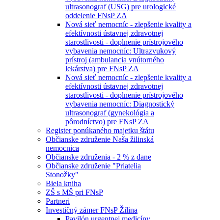
ultrasonograf (USG) pre urologické
oddelenie FNsP ZA
Nová sieť nemocníc - zlepšenie kvality a
efektívnosti ústavnej zdravotnej
starostlivosti - doplnenie prístrojového
vybavenia nemocníc: Ultrazvukový
prístroj (ambulancia vnútorného
lekárstva) pre FNsP ZA
Nová sieť nemocníc - zlepšenie kvality a
efektívnosti ústavnej zdravotnej
starostlivosti - doplnenie prístrojového
vybavenia nemocníc: Diagnostický
ultrasonograf (gynekológia a
pôrodníctvo) pre FNsP ZA
Register ponúkaného majetku štátu
Občianske združenie Naša žilinská
nemocnica
Občianske združenia - 2 % z dane
Občianske združenie "Priatelia
Stonožky"
Biela kniha
ZŠ s MŠ pri FNsP
Partneri
Investičný zámer FNsP Žilina
Pavilón urgentnej medicíny