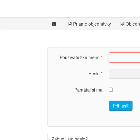
Priame objednávky
Objedn
Používateľské meno
*
Heslo
*
Pamätaj si ma
Prihlásiť
Zabudli ste heslo?