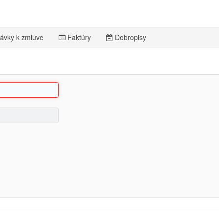
ávky k zmluve
Faktúry
Dobropisy