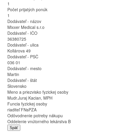
1
Počet prijatých ponúk
1
Dodávateľ - názov
Mixxer Medical s.r.o
Dodávateľ - IČO
36380725
Dodávateľ - ulica
Kollárova 49
Dodávateľ - PSČ
036 01
Dodávateľ - mesto
Martin
Dodávateľ - štát
Slovensko
Meno a priezvisko fyzickej osoby
Mudr.Juraj Kacian, MPH
Funcia fyzickej osoby
riaditeľ FNsPZA
Odôvodnenie potreby nákupu
Oddelenie vnútorného lekárstva B
Späť