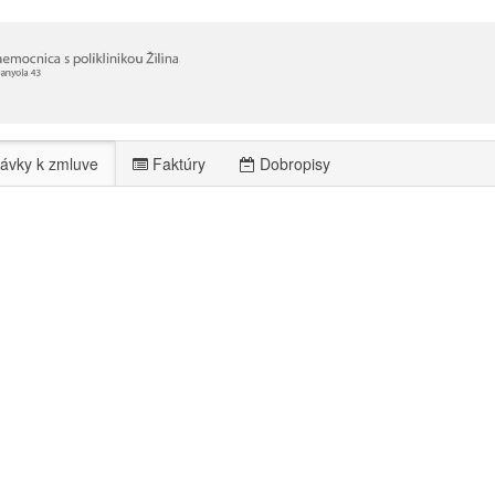
ávky k zmluve
Faktúry
Dobropisy