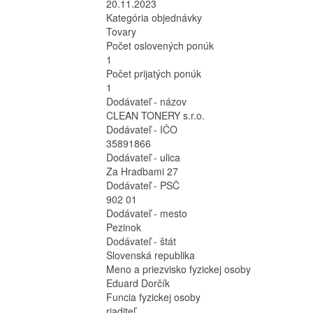
20.11.2023
Kategória objednávky
Tovary
Počet oslovených ponúk
1
Počet prijatých ponúk
1
Dodávateľ - názov
CLEAN TONERY s.r.o.
Dodávateľ - IČO
35891866
Dodávateľ - ulica
Za Hradbami 27
Dodávateľ - PSČ
902 01
Dodávateľ - mesto
Pezinok
Dodávateľ - štát
Slovenská republika
Meno a priezvisko fyzickej osoby
Eduard Dorčík
Funcia fyzickej osoby
riaditeľ