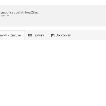
ávky k zmluve
Faktúry
Dobropisy