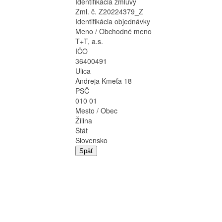
Identifikácia zmluvy
Zml. č. Z20224379_Z
Identifikácia objednávky
Meno / Obchodné meno
T+T, a.s.
IČO
36400491
Ulica
Andreja Kmeťa 18
PSČ
010 01
Mesto / Obec
Žilina
Štát
Slovensko
Späť