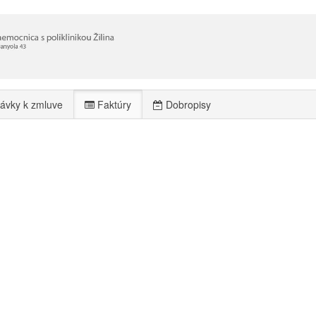
ávky k zmluve
Faktúry
Dobropisy