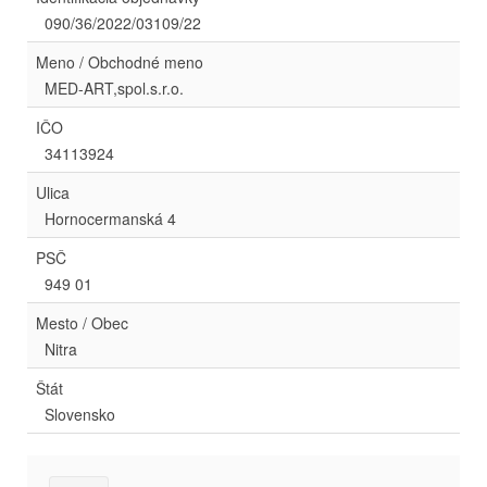
090/36/2022/03109/22
Meno / Obchodné meno
MED-ART,spol.s.r.o.
IČO
34113924
Ulica
Hornocermanská 4
PSČ
949 01
Mesto / Obec
Nitra
Štát
Slovensko