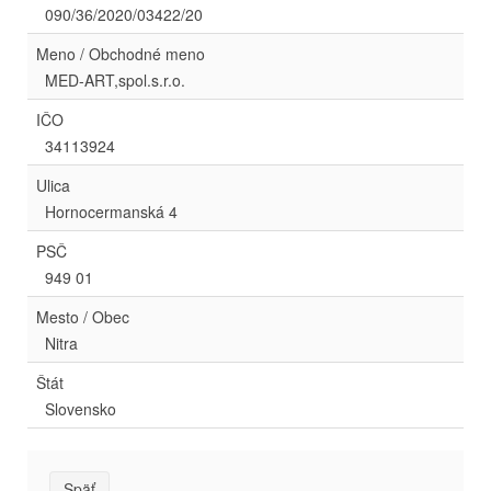
090/36/2020/03422/20
Meno / Obchodné meno
MED-ART,spol.s.r.o.
IČO
34113924
Ulica
Hornocermanská 4
PSČ
949 01
Mesto / Obec
Nitra
Štát
Slovensko
Späť