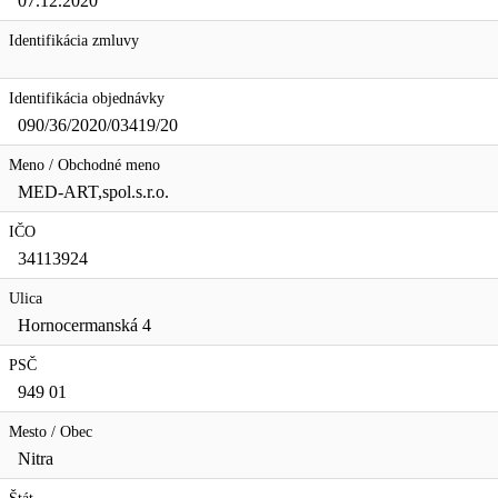
07.12.2020
Identifikácia zmluvy
Identifikácia objednávky
090/36/2020/03419/20
Meno / Obchodné meno
MED-ART,spol.s.r.o.
IČO
34113924
Ulica
Hornocermanská 4
PSČ
949 01
Mesto / Obec
Nitra