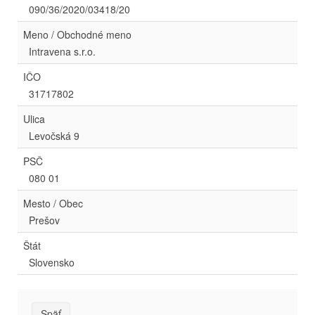
090/36/2020/03418/20
Meno / Obchodné meno
Intravena s.r.o.
IČO
31717802
Ulica
Levočská 9
PSČ
080 01
Mesto / Obec
Prešov
Štát
Slovensko
Späť