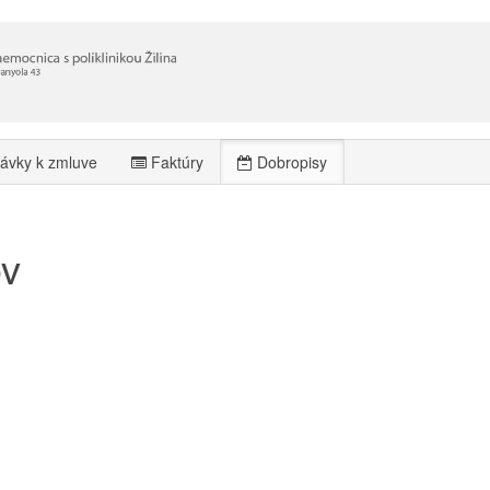
ávky k zmluve
Faktúry
Dobropisy
ov