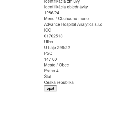
Identifikácia zmluvy
Identifikácia objednávky
1286/24
Meno / Obchodné meno
Advance Hospital Analytics s.r.o.
IČO
01702513
Ulica
U háje 296/22
PSČ
147 00
Mesto / Obec
Praha 4
Štát
Česká republika
Späť