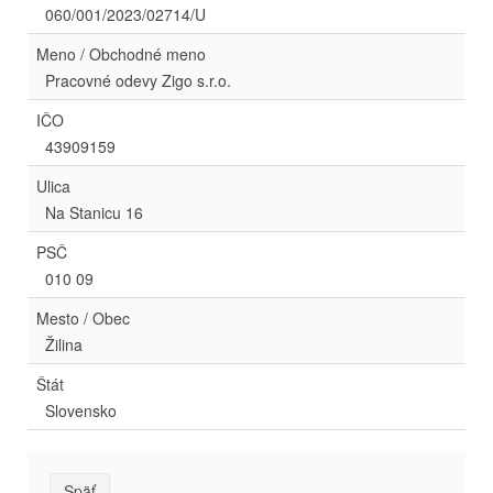
060/001/2023/02714/U
Meno / Obchodné meno
Pracovné odevy Zigo s.r.o.
IČO
43909159
Ulica
Na Stanicu 16
PSČ
010 09
Mesto / Obec
Žilina
Štát
Slovensko
Späť