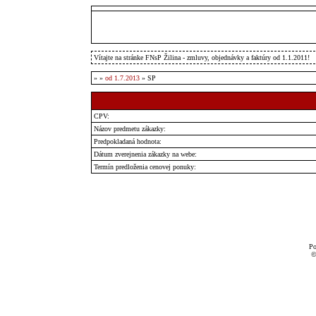
Vítajte na stránke FNsP Žilina - zmluvy, objednávky a faktúry od 1.1.2011!
»
»
od 1.7.2013
» SP
CPV:
Názov predmetu zákazky:
Predpokladaná hodnota:
Dátum zverejnenia zákazky na webe:
Termín predloženia cenovej ponuky:
Po
©