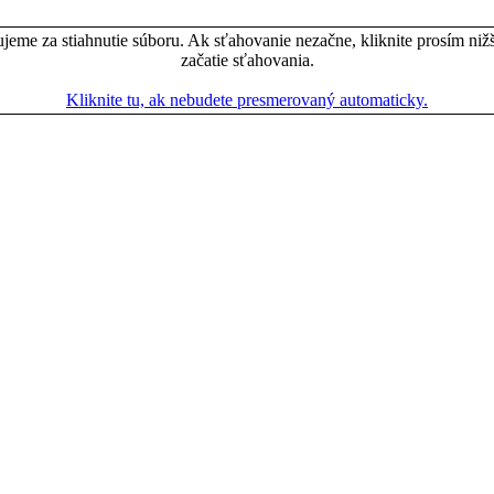
jeme za stiahnutie súboru. Ak sťahovanie nezačne, kliknite prosím nižš
začatie sťahovania.
Kliknite tu, ak nebudete presmerovaný automaticky.