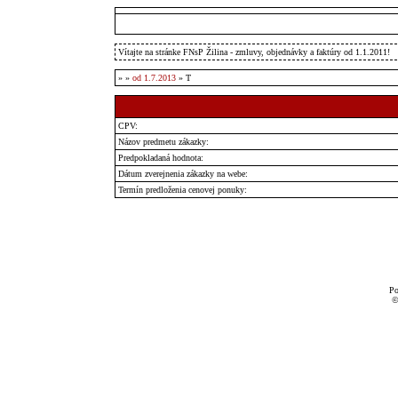
Vítajte na stránke FNsP Žilina - zmluvy, objednávky a faktúry od 1.1.2011!
»
»
od 1.7.2013
» T
CPV:
Názov predmetu zákazky:
Predpokladaná hodnota:
Dátum zverejnenia zákazky na webe:
Termín predloženia cenovej ponuky:
Po
©