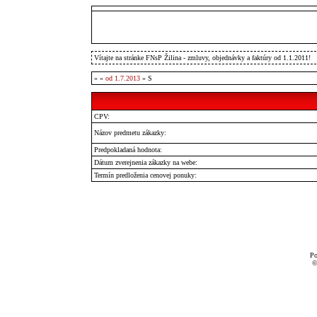
Vítajte na stránke FNsP Žilina - zmluvy, objednávky a faktúry od 1.1.2011!
»
»
od 1.7.2013
» S
CPV:
Názov predmetu zákazky:
Predpokladaná hodnota:
Dátum zverejnenia zákazky na webe:
Termín predloženia cenovej ponuky:
Po
©