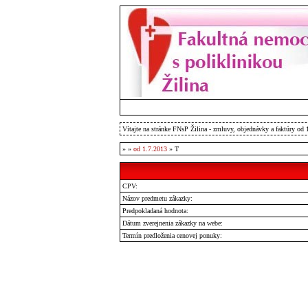
Vítajte na stránke FNsP Žilina - zmluvy, objednávky a faktúry od 
»
»
od 1.7.2013
» T
CPV:
Názov predmetu zákazky:
Predpokladaná hodnota:
Dátum zverejnenia zákazky na webe:
Termín predloženia cenovej ponuky: