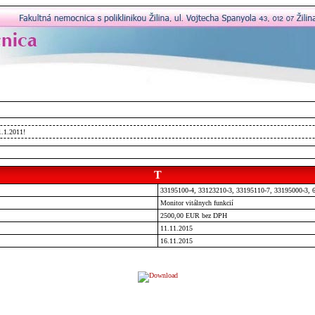
1.1.2011!
T
33195100-4, 33123210-3, 33195110-7, 33195000-3, 
Monitor vitálnych funkcií
2500,00 EUR bez DPH
11.11.2015
16.11.2015