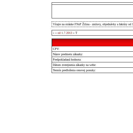
Vítajte na stránke FNsP Žilina - zmluvy, objednávky a faktúry od 
»
»
od 1.7.2013
» T
CPV:
Názov predmetu zákazky:
Predpokladaná hodnota:
Dátum zverejnenia zákazky na webe:
Termín predloženia cenovej ponuky: