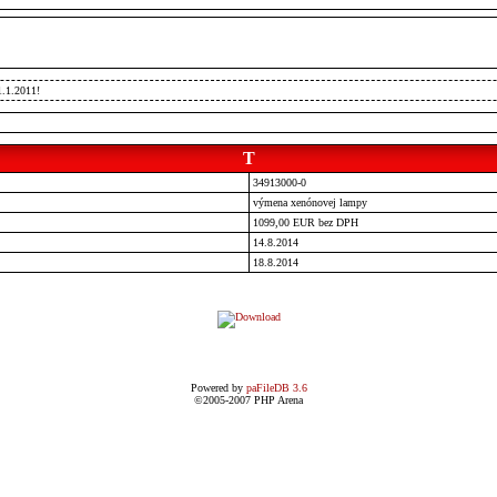
1.1.2011!
T
34913000-0
výmena xenónovej lampy
1099,00 EUR bez DPH
14.8.2014
18.8.2014
Powered by
paFileDB 3.6
©2005-2007 PHP Arena