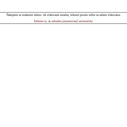
Ďakujeme za stiahnutie súboru. Ak sťahovanie nezačne, kliknite prosím nižšie na začatie sťahovania.
Kliknite tu, ak nebudete presmerovaný automaticky.