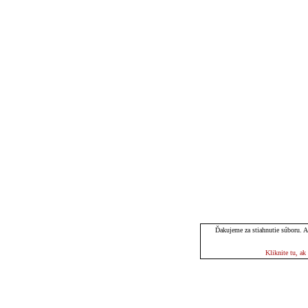
Ďakujeme za stiahnutie súboru. Ak
Kliknite tu, a