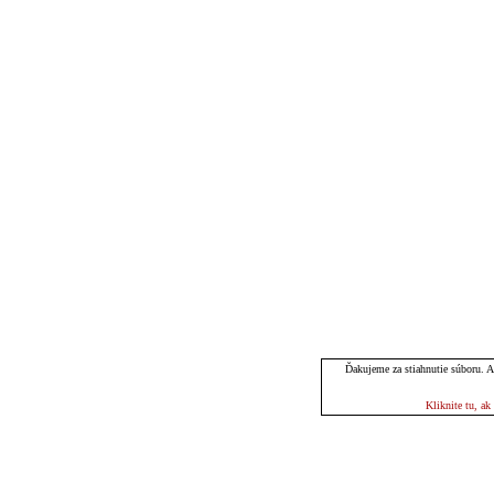
Ďakujeme za stiahnutie súboru. Ak
Kliknite tu, a