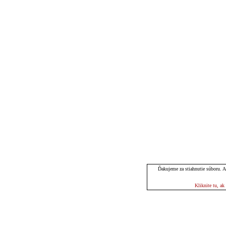
Ďakujeme za stiahnutie súboru. Ak
Kliknite tu, a