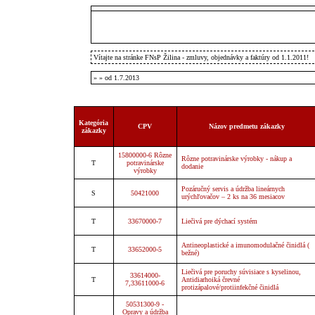
Vítajte na stránke FNsP Žilina - zmluvy, objednávky a faktúry od 1.1.2011!
»
» od 1.7.2013
Kategória
CPV
Názov predmetu zákazky
zákazky
15800000-6 Rôzne
Rôzne potravinárske výrobky - nákup a
T
potravinárske
dodanie
výrobky
Pozáručný servis a údržba lineárnych
S
50421000
urýchľovačov – 2 ks na 36 mesiacov
T
33670000-7
Liečivá pre dýchací systém
Antineoplastické a imunomodulačné činidlá (
T
33652000-5
bežné)
Liečivá pre poruchy súvisiace s kyselinou,
33614000-
T
Antidiarhoiká črevné
7,33611000-6
protizápalové/protiinfekčné činidlá
50531300-9 -
Opravy a údržba