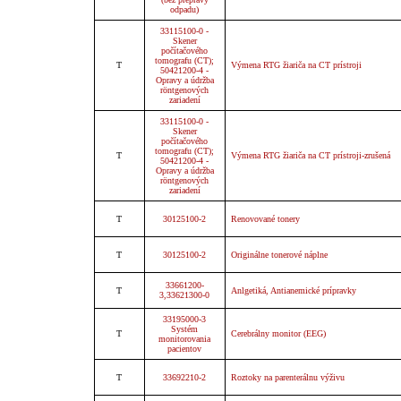
odpadu)
33115100-0 -
Skener
počítačového
tomografu (CT);
T
Výmena RTG žiariča na CT prístroji
50421200-4 -
Opravy a údržba
röntgenových
zariadení
33115100-0 -
Skener
počítačového
tomografu (CT);
T
Výmena RTG žiariča na CT prístroji-zrušená
50421200-4 -
Opravy a údržba
röntgenových
zariadení
T
30125100-2
Renovované tonery
T
30125100-2
Originálne tonerové náplne
33661200-
T
Anlgetiká, Antianemické prípravky
3,33621300-0
33195000-3
Systém
T
Cerebrálny monitor (EEG)
monitorovania
pacientov
T
33692210-2
Roztoky na parenterálnu výživu