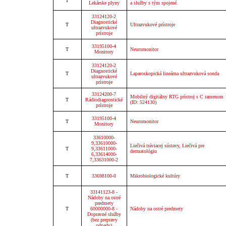
T
Lekárske plyny
a služby s tým spojené.
33124120-2
Diagnostické
T
Ultrazvukové prístroje
ultrazvukové
prístroje
33195100-4
T
Neuromonitor
Monitory
33124120-2
Diagnostické
T
Laparoskopická lineárna ultrazvuková sonda
ultrazvukové
prístroje
33124200-7
Mobilný digitálny RTG prístroj s C ramenom
T
Rádiodiagnostické
(ID: 524130)
prístroje
33195100-4
T
Neuromonitor
Monitory
33610000-
9,33610000-
Liečivá tráviacej sústavy, Liečivá pre
T
9,33611000-
dermatológiu
6,33614000-
7,33631000-2
T
33698100-0
Mikrobiologické kultúry
33141123-8 -
Nádoby na ostré
predmety
T
60000000-8 -
Nádoby na ostré predmety
Dopravné služby
(bez prepravy
odpadu)