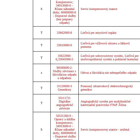
kompresorov;
34913000-0 -
S
Rôzne náhradné
Servis kompresorovej stanice
diely; 60000000-8
- Dopravné služby
(bez prepravy
odpadu)
T
33662000-8
Liečivá pre zmyslové orgány
Liečivá pre výživovú sústavu a látkovú
T
33610000-9
premenu
33622000-
Liečivá pre srdcovocievny systém, Liečivá pre
T
6,33641000-5
močovopohlavný systém a pohlavné hormóny
90500000-2-
Služby súvisiace s
s
Odvoz a likvidácia nie nebezpečného odpadu
likvidáciou odpadu
a odpadom
31120000-3
Prenosný ultrazvukový elektrochirurgický
T
Generátory
generátor
33111721
Digitálne
Angiografický systém pre multifunkčné
T
angiografické
katetrizačné pracovisko FNsP Žilina
prístroje
50531300-9 -
Opravy a údržba
kompresorov;
34913000-0 -
S
Rôzne náhradné
Servis kompresorovej stanice - zrušená
diely; 60000000-8
- Dopravné služby
(bez prepravy