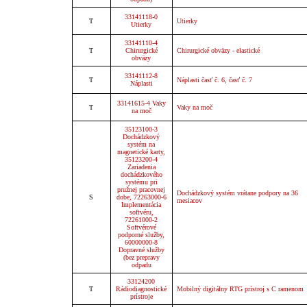
33141118-0
T
Utierky
Utierky
33141110-4
T
Chirurgické
Chirurgické obväzy - elastické
obväzy
33141112-8
T
Náplasti časť č. 6, časť č. 7
Náplasti
33141615-4 Vaky
T
Vaky na moč
na moč
35123100-3
Dochádzkový
systém na
magnetické karty,
35123200-4
Zariadenia
dochádzkového
systému pri
pružnej pracovnej
Dochádzkový systém vrátane podpory na 36
S
dobe, 72263000-6
mesiacov
Implementácia
softvéru,
72261000-2
Softvérové
podporné služby,
60000000-8
Dopravné služby
(bez prepravy
odpadu
33124200
T
Rádiodiagnostické
Mobilný digitálny RTG prístroj s C ramenom
prístroje