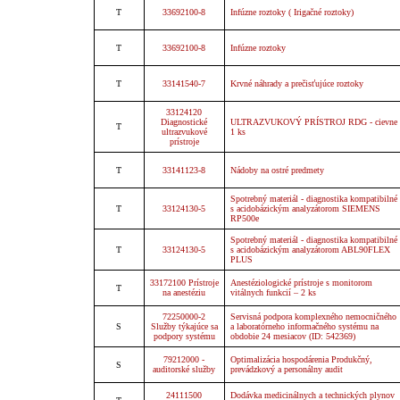
T
33692100-8
Infúzne roztoky ( Irigačné roztoky)
T
33692100-8
Infúzne roztoky
T
33141540-7
Krvné náhrady a prečisťujúce roztoky
33124120
Diagnostické
ULTRAZVUKOVÝ PRÍSTROJ RDG - cievne
T
ultrazvukové
1 ks
prístroje
T
33141123-8
Nádoby na ostré predmety
Spotrebný materiál - diagnostika kompatibilné
T
33124130-5
s acidobázickým analyzátorom SIEMENS
RP500e
Spotrebný materiál - diagnostika kompatibilné
T
33124130-5
s acidobázickým analyzátorom ABL90FLEX
PLUS
33172100 Prístroje
Anestéziologické prístroje s monitorom
T
na anestéziu
vitálnych funkcií – 2 ks
72250000-2
Servisná podpora komplexného nemocničného
S
Služby týkajúce sa
a laboratórneho informačného systému na
podpory systému
obdobie 24 mesiacov (ID: 542369)
79212000 -
Optimalizácia hospodárenia Produkčný,
S
auditorské služby
prevádzkový a personálny audit
24111500
Dodávka medicinálnych a technických plynov