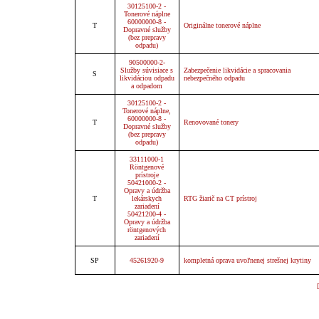
30125100-2 -
Tonerové náplne
60000000-8 -
T
Originálne tonerové náplne
Dopravné služby
(bez prepravy
odpadu)
90500000-2-
Služby súvisiace s
Zabezpečenie likvidácie a spracovania
S
likvidáciou odpadu
nebezpečného odpadu
a odpadom
30125100-2 -
Tonerové náplne,
60000000-8 -
T
Renovované tonery
Dopravné služby
(bez prepravy
odpadu)
33111000-1
Röntgenové
prístroje
50421000-2 -
Opravy a údržba
T
lekárskych
RTG žiarič na CT prístroj
zariadení
50421200-4 -
Opravy a údržba
röntgenových
zariadení
SP
45261920-9
kompletná oprava uvoľnenej strešnej krytiny
[