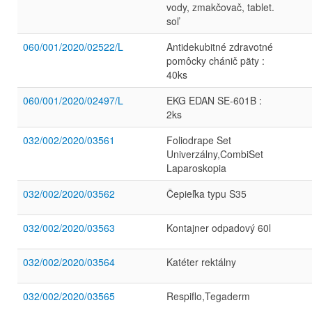
vody, zmakčovač, tablet.
soľ
060/001/2020/02522/L
Antidekubitné zdravotné
pomôcky chánič päty :
40ks
060/001/2020/02497/L
EKG EDAN SE-601B :
2ks
032/002/2020/03561
Foliodrape Set
Univerzálny,CombiSet
Laparoskopia
032/002/2020/03562
Čepieľka typu S35
032/002/2020/03563
Kontajner odpadový 60l
032/002/2020/03564
Katéter rektálny
032/002/2020/03565
Respiflo,Tegaderm