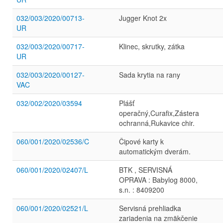
032/003/2020/00713-
Jugger Knot 2x
UR
032/003/2020/00717-
Klinec, skrutky, zátka
UR
032/003/2020/00127-
Sada krytia na rany
VAC
032/002/2020/03594
Plášť
operačný,Curafix,Zástera
ochranná,Rukavice chir.
060/001/2020/02536/C
Čipové karty k
automatickým dverám.
060/001/2020/02407/L
BTK , SERVISNÁ
OPRAVA : Babylog 8000,
s.n. : 8409200
060/001/2020/02521/L
Servisná prehliadka
zariadenia na zmäkčenie