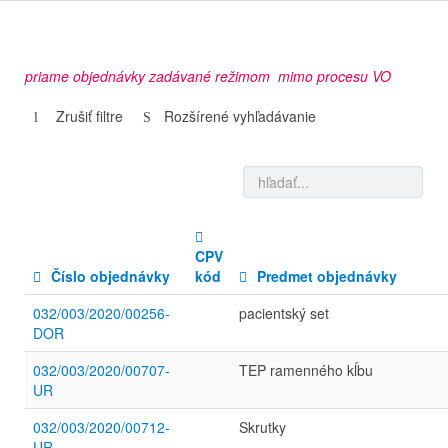
priame objednávky zadávané režimom mimo procesu VO
Zrušiť filtre
Rozšírené vyhľadávanie
CPV
Číslo objednávky
kód
Predmet objednávky
032/003/2020/00256-
pacientský set
DOR
032/003/2020/00707-
TEP ramenného kĺbu
UR
032/003/2020/00712-
Skrutky
UR