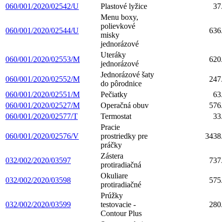
060/001/2020/02542/U
Plastové lyžice
37
Menu boxy,
polievkové
060/001/2020/02544/U
636
misky
jednorázové
Uteráky
060/001/2020/02553/M
620
jednorázové
Jednorázové šaty
060/001/2020/02552/M
247
do pôrodnice
060/001/2020/02551/M
Pečiatky
63
060/001/2020/02527/M
Operačná obuv
576
060/001/2020/02577/T
Termostat
33
Pracie
060/001/2020/02576/V
prostriedky pre
3438
práčky
Zástera
032/002/2020/03597
737
protiradiačná
Okuliare
032/002/2020/03598
575
protiradiačné
Prúžky
032/002/2020/03599
testovacie -
280
Contour Plus