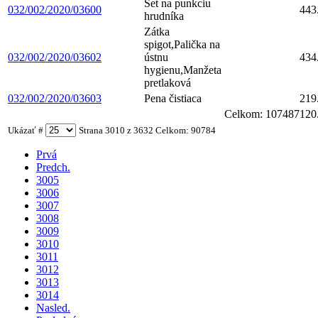
Set na punkciu
032/002/2020/03600
443
hrudníka
Zátka
spigot,Palička na
032/002/2020/03602
ústnu
434
hygienu,Manžeta
pretlaková
032/002/2020/03603
Pena čistiaca
219
Celkom:
107487120
Ukázať #
Strana 3010 z 3632 Celkom: 90784
Prvá
Predch.
3005
3006
3007
3008
3009
3010
3011
3012
3013
3014
Nasled.