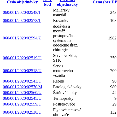
Číslo objednávky
Cena (bez D
kód
objednávky
Maliarsky
060/001/2020/02548/T
243
materiál.
060/001/2020/02578/T
Kovanie.
108
dodávka a
montáž
prístupového
060/001/2020/02594/Z
1982
systému na
oddelenie úraz.
chirurgie
Servis vozidla,
060/001/2020/02519/U
350
STK
Servis
060/001/2020/02518/U
motorového
700
vozidla
060/001/2020/02543/U
Rebrík
90
060/001/2020/02570/M
Patologické vaky
980
060/001/2020/02560/U
Šatňové bloky
42
060/001/2020/02545/U
Termopásky
9
060/001/2020/02559/U
Postrekovače
29
Plynové terasové
060/001/2020/02538/U
132
ohrievače