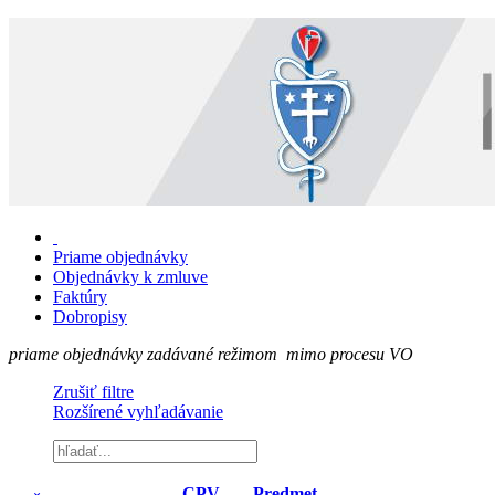
Priame objednávky
Objednávky k zmluve
Faktúry
Dobropisy
priame objednávky zadávané režimom mimo procesu VO
Zrušiť filtre
Rozšírené vyhľadávanie
CPV
Predmet