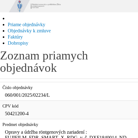
Priame objednávky
Objednávky k zmluve
Faktúry
Dobropisy
Zoznam priamych
objednávok
Číslo objednávky
060/001/2025/02234/L
CPV kód
50421200-4
Predmet objednávky
Opravy a údržba röntgenových zariadení :
FUJIFILM_FDR_SMART_X_RDG, v. č. DXF1840014, ND,