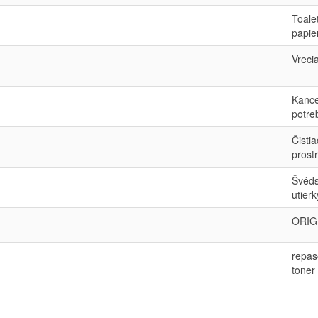
Toale
papie
Vreci
Kance
potre
Čisti
prost
Švéd
utierk
ORIG
repas
toner