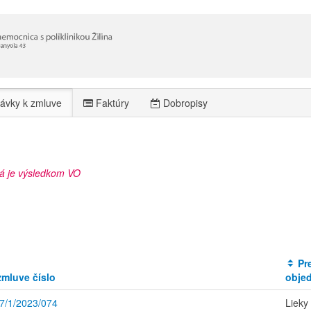
ávky k zmluve
Faktúry
Dobropisy
rá je výsledkom VO
Pr
mluve číslo
obje
7/1/2023/074
Lieky