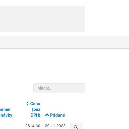
Cena
edmet
(bez
dnávky
DPH)
Pridané
2814.60
29.11.2023