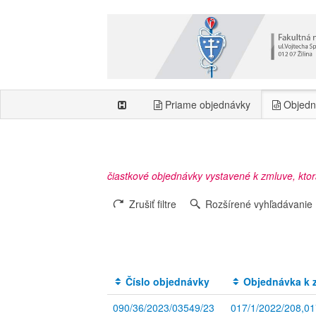
Priame objednávky
Objedn
čiastkové objednávky vystavené k zmluve, kto
Zrušiť filtre
Rozšírené vyhľadávanie
Číslo objednávky
Objednávka k z
090/36/2023/03549/23
017/1/2022/208,01