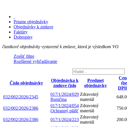
Priame objednávky
Objednávky k zmluve
Faktúry
Dobropisy
čiastkové objednávky vystavené k zmluve, ktorá je výsledkom VO
Zrušiť filtre
Rozšírené vyhľadávanie
Cen
Objednávka k
Predmet
Číslo objednávky
(be
zmluve číslo
objednávky
DPH
017/1/2024/029
Zdravotný
032/002/2026/2345
648.0
Buničina
materiál
017/1/2024/054
Zdravotný
032/002/2026/2386
750.0
Ochranný plášť
materiál
Zdravotný
032/002/2026/2386
017/1/2024/223
200.0
materiál