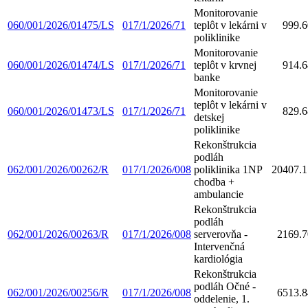
Monitorovanie
060/001/2026/01475/LS
017/1/2026/71
teplôt v lekárni v
999.6
poliklinike
Monitorovanie
060/001/2026/01474/LS
017/1/2026/71
teplôt v krvnej
914.6
banke
Monitorovanie
teplôt v lekárni v
060/001/2026/01473/LS
017/1/2026/71
829.6
detskej
poliklinike
Rekonštrukcia
podláh
062/001/2026/00262/R
017/1/2026/008
poliklinika 1NP
20407.1
chodba +
ambulancie
Rekonštrukcia
podláh
062/001/2026/00263/R
017/1/2026/008
serverovňa -
2169.7
Intervenčná
kardiológia
Rekonštrukcia
podláh Očné -
062/001/2026/00256/R
017/1/2026/008
6513.8
oddelenie, 1.