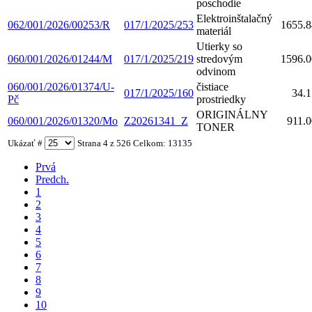
poschodie
Elektroinštalačný
062/001/2026/00253/R
017/1/2025/253
1655.8
materiál
Utierky so
060/001/2026/01244/M
017/1/2025/219
stredovým
1596.0
odvinom
060/001/2026/01374/U-
čistiace
017/1/2025/160
34.1
Pč
prostriedky
ORIGINÁLNY
060/001/2026/01320/Mo
Z20261341_Z
911.0
TONER
Ukázať #
Strana 4 z 526 Celkom: 13135
Prvá
Predch.
1
2
3
4
5
6
7
8
9
10