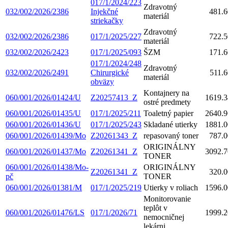
017/1/2024/223
Zdravotný
032/002/2026/2386
Injekčné
481.6
materiál
striekačky
Zdravotný
032/002/2026/2386
017/1/2025/227
722.5
materiál
032/002/2026/2423
017/1/2025/093
ŠZM
171.6
017/1/2024/248
Zdravotný
032/002/2026/2491
Chirurgické
511.6
materiál
obväzy
Kontajnery na
060/001/2026/01424/U
Z20257413_Z
1619.3
ostré predmety
060/001/2026/01435/U
017/1/2025/211
Toaletný papier
2640.9
060/001/2026/01436/U
017/1/2025/243
Skladané utierky
1881.0
060/001/2026/01439/Mo
Z20261343_Z
repasovaný toner
787.0
ORIGINÁLNY
060/001/2026/01437/Mo
Z20261341_Z
3092.7
TONER
060/001/2026/01438/Mo-
ORIGINÁLNY
Z20261341_Z
320.0
pč
TONER
060/001/2026/01381/M
017/1/2025/219
Utierky v roliach
1596.0
Monitorovanie
teplôt v
060/001/2026/01476/LS
017/1/2026/71
1999.2
nemocničnej
lekárni