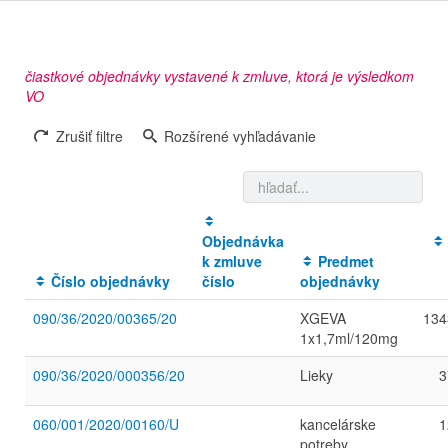
čiastkové objednávky vystavené k zmluve, ktorá je výsledkom
VO
Zrušiť filtre
Rozšírené vyhľadávanie
Objednávka
k zmluve
Predmet
Číslo objednávky
číslo
objednávky
090/36/2020/00365/20
XGEVA
134
1x1,7ml/120mg
090/36/2020/000356/20
Lieky
3
060/001/2020/00160/U
kancelárske
1
potreby