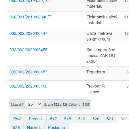
060/001/2019/02277/T
Elektroinštalačný
14
materiál.
060/001/2019/02340/T
Elektroinštalačný
31
materiál.
032/002/2020/00447
Gáza metrová
12
90 cmx100m
032/002/2020/00455
Sanie operačné-
hadica ZAR-DO-
24204
032/002/2020/00457
Tegaderm
3
032/002/2020/00458
Prevodník
3
tlakový
Ukázať #
Strana 522 z 526 Celkom: 13135
Prvá
Predch.
517
518
519
520
521
522
526
Nasled.
Posledná