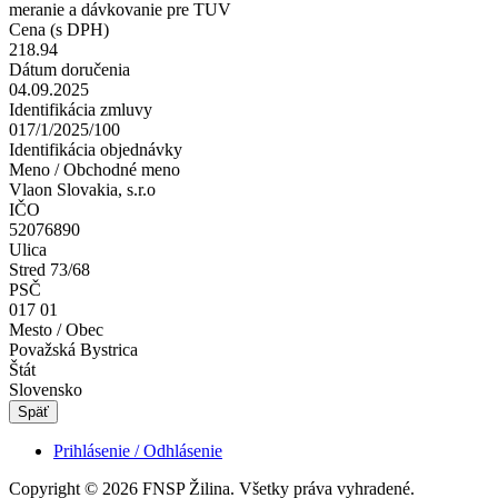
meranie a dávkovanie pre TUV
Cena (s DPH)
218.94
Dátum doručenia
04.09.2025
Identifikácia zmluvy
017/1/2025/100
Identifikácia objednávky
Meno / Obchodné meno
Vlaon Slovakia, s.r.o
IČO
52076890
Ulica
Stred 73/68
PSČ
017 01
Mesto / Obec
Považská Bystrica
Štát
Slovensko
Späť
Prihlásenie / Odhlásenie
Copyright © 2026 FNSP Žilina. Všetky práva vyhradené.