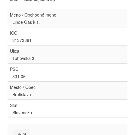
Meno / Obchodné meno
Linde Gas k.s.
IČO
31373861
Ulica
Tuhovská 3
PSČ
831 06
Mesto / Obec
Bratislava
Štát
Slovensko
Späť