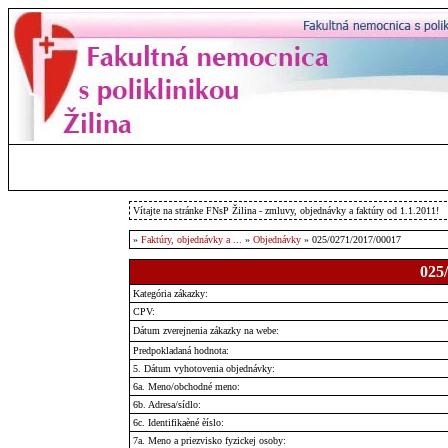
Vítajte na stránke FNsP Žilina - zmluvy, objednávky a faktúry od 1.1.2011!
»
Faktúry, objednávky a ...
»
Objednávky
» 025/0271/2017/00017
025
Kategória zákazky:
CPV:
Dátum zverejnenia zákazky na webe:
Predpokladaná hodnota:
5. Dátum vyhotovenia objednávky:
6a. Meno/obchodné meno:
6b. Adresa/sídlo:
6c. Identifikaèné èíslo:
7a. Meno a priezvisko fyzickej osoby: