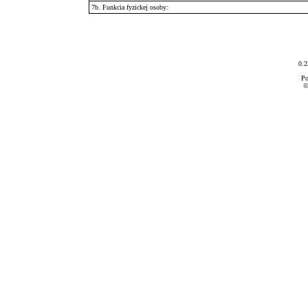
7b. Funkcia fyzickej osoby:
0.2
Po
©