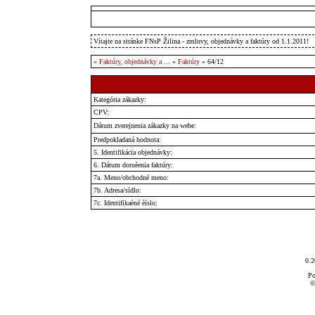
Vítajte na stránke FNsP Žilina - zmluvy, objednávky a faktúry od 1.1.2011!
»
Faktúry, objednávky a ...
»
Faktúry
» 64/12
Kategória zákazky:
CPV:
Dátum zverejnenia zákazky na webe:
Predpokladaná hodnota:
5. Identifikácia objednávky:
6. Dátum doruèenia faktúry:
7a. Meno/obchodné meno:
7b. Adresa/sídlo:
7c. Identifikaèné èíslo:
0.2
Po
©