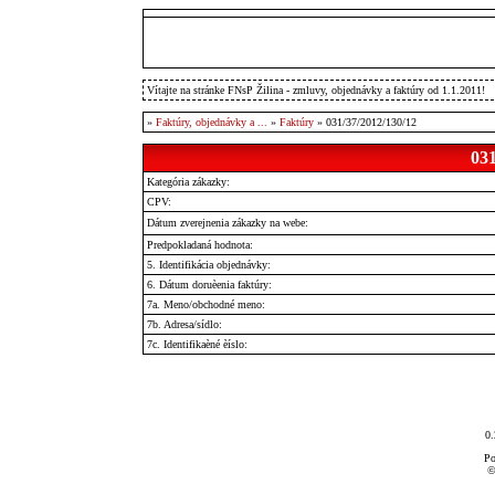
Vítajte na stránke FNsP Žilina - zmluvy, objednávky a faktúry od 1.1.2011!
»
Faktúry, objednávky a ...
»
Faktúry
» 031/37/2012/130/12
031
Kategória zákazky:
CPV:
Dátum zverejnenia zákazky na webe:
Predpokladaná hodnota:
5. Identifikácia objednávky:
6. Dátum doruèenia faktúry:
7a. Meno/obchodné meno:
7b. Adresa/sídlo:
7c. Identifikaèné èíslo:
0.
Po
©