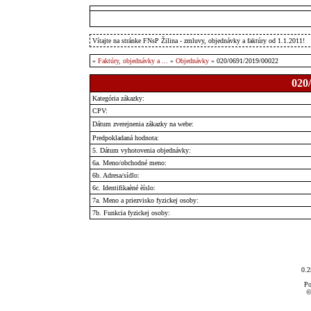
Vítajte na stránke FNsP Žilina - zmluvy, objednávky a faktúry od 1.1.2011!
»
Faktúry, objednávky a ...
»
Objednávky
» 020/0691/2019/00022
020
Kategória zákazky:
CPV:
Dátum zverejnenia zákazky na webe:
Predpokladaná hodnota:
5. Dátum vyhotovenia objednávky:
6a. Meno/obchodné meno:
6b. Adresa/sídlo:
6c. Identifikaèné èíslo:
7a. Meno a priezvisko fyzickej osoby:
7b. Funkcia fyzickej osoby:
0.2
Po
©