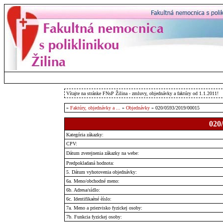
Vítajte na stránke FNsP Žilina - zmluvy, objednávky a faktúry od 1.1.2011!
»
Faktúry, objednávky a ...
»
Objednávky
» 020/0593/2019/00015
020
Kategória zákazky:
CPV:
Dátum zverejnenia zákazky na webe:
Predpokladaná hodnota:
5. Dátum vyhotovenia objednávky:
6a. Meno/obchodné meno:
6b. Adresa/sídlo:
6c. Identifikaèné èíslo:
7a. Meno a priezvisko fyzickej osoby:
7b. Funkcia fyzickej osoby: