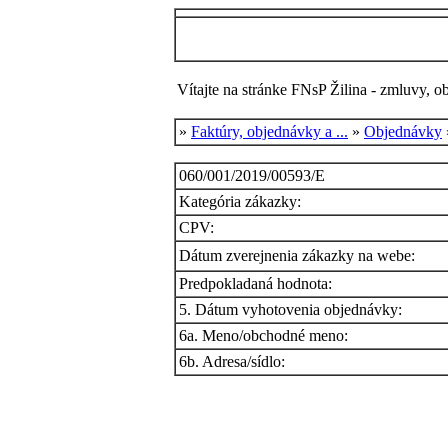
Vítajte na stránke FNsP Žilina - zmluvy, o
»
Faktúry, objednávky a ...
»
Objednávky
060/001/2019/00593/E
Kategória zákazky:
CPV:
Dátum zverejnenia zákazky na webe:
Predpokladaná hodnota:
5. Dátum vyhotovenia objednávky:
6a. Meno/obchodné meno:
6b. Adresa/sídlo: